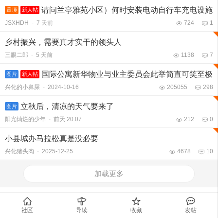
请问兰亭雅苑小区）何时安装电动自行车充电设施
置顶
新人帖
JSXHDH
-
7 天前
724
1
乡村振兴，需要真才实干的领头人
三眼二郎
-
5 天前
1138
7
国际公寓新华物业与业主委员会此举简直可笑至极
图片
新人帖
兴化的小鼻屎
-
2024-10-16
205055
298
立秋后，清凉的天气要来了
图片
阳光灿烂的少年
-
前天 20:07
212
0
小县城办马拉松真是没必要
兴化猪头肉
-
2025-12-25
4678
10
加载更多
社区
导读
收藏
发帖