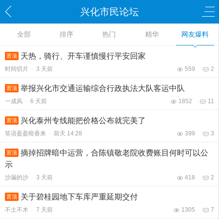
兴化市民论坛
全部
排序
热门
精华
网友爆料
天热，骑行、开车谨慎慢行平安回家
置顶
时间切片
-
3 天前
559
2
举报兴化市交通运输综合行政执法大队客运中队
置顶
一成风
-
6 天前
1852
11
兴化泰州专线能把价格公布就完美了
置顶
笑语盈盈暗香来
-
前天 14:28
399
3
摘掉招牌暗中运营，合陈镇敬老院收费账目何时可以公
置顶
示
沙漏的沙
-
3 天前
418
2
关于碧桂园地下车库严重延期交付
置顶
不土不木
-
7 天前
1305
7