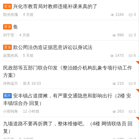
兴化市教育局对教师违规补课来真的了
置顶
阳光玫瑰
-
4 天前
1184
3
鱼
置顶
刘宁安
-
4 天前
996
3
欺公罔法伪造证据恶意诉讼以身试法
置顶
寂寞的风
-
5 天前
1475
6
民政部等五部门联合印发《整治婚介机构乱象专项行动工作
方案》
诗和远方
-
前天 18:33
210
0
安丰镇占道摆摊，有严重交通隐患和影响出行（2楼 安
图片
丰镇综合办 回复）
小荷钝角
-
12 小时前
263
1
九顷道路不要再折腾了，整体维修吧。（4楼 网情联络员 回
复）