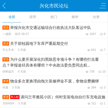
兴化市民论坛
全部
排序
热门
精华
分类
举报兴化市交通运输综合行政执法大队客运中队
置顶
一成风
-
前天 06:37
1067
6
关于碧桂园地下车库严重延期交付
置顶
不土不木
-
3 天前
841
7
为什么要开展深化扫黑除恶专项斗争？有哪些打击重
置顶
点？举报途径具体有哪些？中央政法委负责同志权...
诗和远方
-
4 天前
736
10
物业多次更换理由拖欠装修押金不退，拿物业费捆绑
置顶
许愿
-
3 天前
394
3
请问兰亭雅苑小区）何时安装电动自行车充电设施
置顶
新人帖
JSXHDH
-
3 天前
311
1