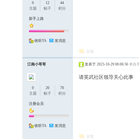
0
12
44
主题
帖子
积分
新手上路
、
收听TA
发消息
回复
江南小哥哥
发表于 2023-10-29 06:06:56
来自
请英武社区领导关心此事
有
0
20
70
主题
帖子
积分
注册会员
收听TA
发消息
回复