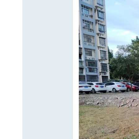
---
有