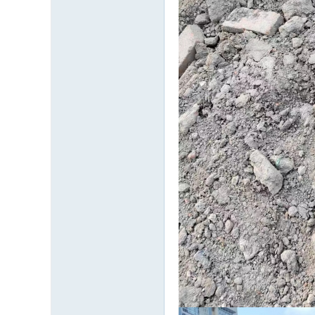
民
论
坛