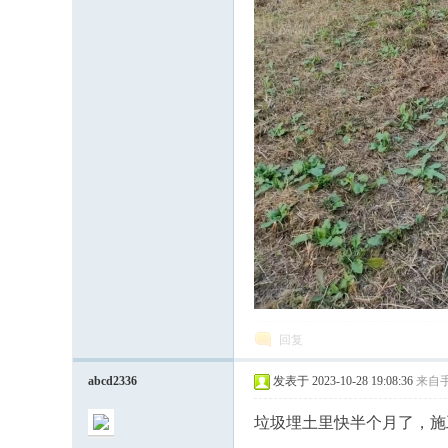
深
度
回复
abcd2336
发表于 2023-10-28 19:08:36
来自
垃圾埋土里快半个月了，施