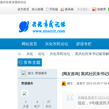
做兴化有深度的论坛
设为首页
加入收藏
手机版
换风格
关注我们：
加微博
网站首页
兴化市民论坛
辟谣专栏
兴化
论坛
兴化市民论坛
英武社区朱书记能否解释
楼主:
野渡横舟
[网友咨询]
英武社区朱书记
兴
»
›
›
›
野渡横舟
楼主
|
发表于 2023-10-28 17:04:
兴城域 发表于 2023-10-
1
4
27
现在，9号楼居民
主题
帖子
积分