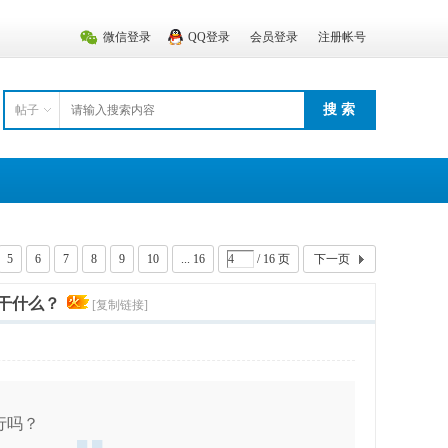
微信登录
QQ登录
会员登录
注册帐号
搜 索
帖子
5
6
7
8
9
10
... 16
/ 16 页
下一页
干什么？
[复制链接]
行吗？