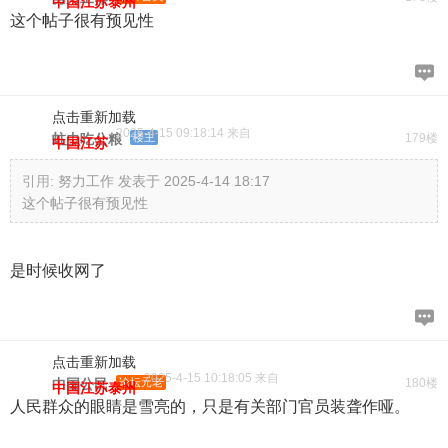
中国江苏泰州
这个帖子很有预见性
点击重新加载
2025-4-15 09:18:14 来自
蛀虫吃公粮
楼主
179楼
中国江苏
引用:
努力工作 发表于 2025-4-14 18:17
这个帖子很有预见性
是时候收网了
点击重新加载
2025-4-15 10:18:05 来自
中国公民
论坛元老
180楼
中国江苏泰州
人民群众的眼睛是雪亮的，只是有关部门官员装聋作哑。