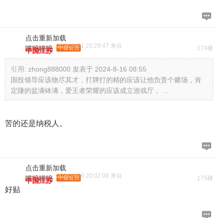
点击重新加载
2024-8-21 20:29:47 来自
喵呜喵呜
中级会员
174楼
中国江苏
引用:
zhong888000 发表于 2024-8-16 08:55
国投领导应该物尽其才，打牌打的精的应该让他负责个赌场，肯
定賺的盆满钵满，爱王者荣耀的应该成立游戏厅， ...
苦的还是纳税人。
点击重新加载
2024-8-28 20:02:00 来自
喵呜喵呜
中级会员
175楼
中国江苏
好贴