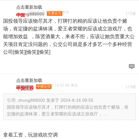
点击重新加载
2024-8-16 08:55:07 来自
zhong888000
注册会员
172楼
中国
国投领导应该物尽其才，打牌打的精的应该让他负责个赌
场，肯定賺的盆满钵满，爱王者荣耀的应该成立游戏厅，也
能增加效益 ，陈贤酒量大，来者不拒，应该让她负责重大公
关项目肯定没问题的，公交公司就是多才多艺一个多种经营
公司[偷笑][偷笑][偷笑]
点击重新加载
2024-8-18 18:32:09 来自
喵呜喵呜
中级会员
173楼
中国江苏
引用:
zhong888000 发表于 2024-8-16 08:55
国投领导应该物尽其才，打牌打的精的应该让他负责个赌场，肯
定賺的盆满钵满，爱王者荣耀的应该成立游戏厅， ...
拿着工资，玩游戏吹空调