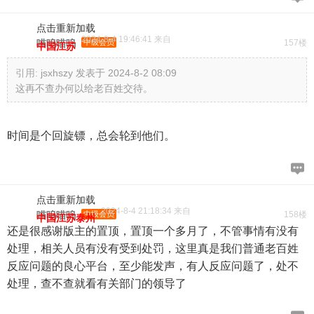
点击重新加载
2024-8-4 19:46:41 来自
喵呜喵呜
中级会员
157楼
中国江苏
引用:
jsxhszy 发表于 2024-8-2 08:09
这再不查办何以给老百姓交待。
时间是个回旋镖，总会轮到他们。
点击重新加载
2024-8-4 21:18:34 来自
喵呜喵呜
中级会员
158楼
中国江苏泰州
还是很感谢版主的置顶，置顶一个多月了，不管事情有没有
处理，相关人员有没有受到处罚，这里真是我们普通老百姓
反应问题的良心平台，至少能发声，有人反应问题了，处不
处理，查不查就看有关部门的领导了