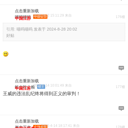
点击重新加载
2024-9-12 15:11:29 来自
喵呜喵呜
中级会员
176楼
中国江苏
引用:
喵呜喵呜 发表于 2024-8-28 20:02
好贴
点击重新加载
2025-4-14 10:01:49 来自
蛀虫吃公粮
楼主
177楼
中国江苏
王威的违法乱纪终将得到正义的审判！
点击重新加载
2025-4-14 18:17:41 来自
努力工作
金牌会员
178楼