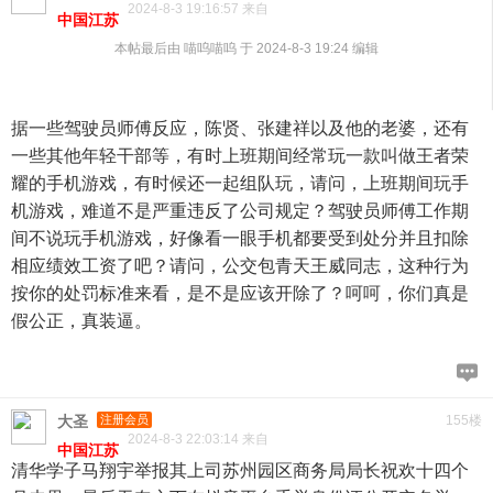
2024-8-3 19:16:57 来自
中国江苏
本帖最后由 喵呜喵呜 于 2024-8-3 19:24 编辑
据一些驾驶员师傅反应，陈贤、张建祥以及他的老婆，还有
一些其他年轻干部等，有时上班期间经常玩一款叫做王者荣
耀的手机游戏，有时候还一起组队玩，请问，上班期间玩手
机游戏，难道不是严重违反了公司规定？驾驶员师傅工作期
间不说玩手机游戏，好像看一眼手机都要受到处分并且扣除
相应绩效工资了吧？请问，公交包青天王威同志，这种行为
按你的处罚标准来看，是不是应该开除了？呵呵，你们真是
假公正，真装逼。
大圣
注册会员
155楼
2024-8-3 22:03:14 来自
中国江苏
清华学子马翔宇举报其上司苏州园区商务局局长祝欢十四个