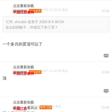
点击重新加载
2024-8-6 11:24:12 来自
喵呜喵呜
中级会员
162楼
中国江苏泰州
引用:
xhxubin 发表于 2024-8-6 08:54
这么好的帖子，咋就沉下来了尼？
一个多月的置顶可以了
点击重新加载
2024-8-7 11:49:35 来自
喵呜喵呜
中级会员
163楼
中国江苏泰州
顶
点击重新加载
2024-8-8 12:04:14 来自
笑着一人看风云
新手上路
164楼
中国江苏