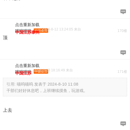
点击重新加载
2024-8-12 13:24:05 来自
喵呜喵呜
中级会员
170楼
中国江苏泰州
顶
点击重新加载
2024-8-13 18:16:49 来自
喵呜喵呜
中级会员
171楼
中国江苏
引用:
喵呜喵呜 发表于 2024-8-10 11:08
干部们好好休息吧，上班继续摸鱼，玩游戏。
上去