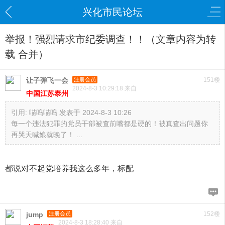
兴化市民论坛
举报！强烈请求市纪委调查！！（文章内容为转
载 合并）
让子弹飞一会
注册会员
151楼
2024-8-3 10:29:18 来自
中国江苏泰州
引用:
喵呜喵呜 发表于 2024-8-3 10:26
每一个违法犯罪的党员干部被查前嘴都是硬的！被真查出问题你
再哭天喊娘就晚了！ ...
都说对不起党培养我这么多年，标配
jump
注册会员
152楼
2024-8-3 18:28:40 来自