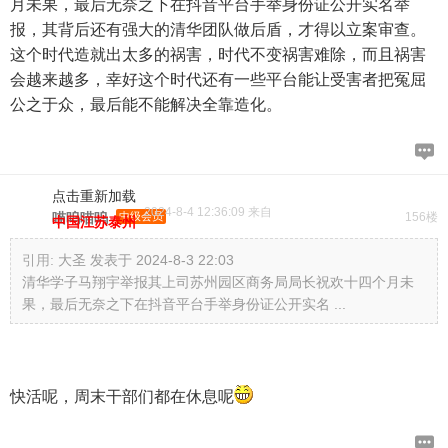
月未果，最后无奈之下在抖音平台手举身份证公开实名举
报，其背后还有强大的清华团队做后盾，才得以立案审查。
这个时代造就出太多的祸害，时代不变祸害难除，而且祸害
会越来越多，幸好这个时代还有一些平台能让受害者把冤屈
公之于众，最后能不能解决全靠造化。
点击重新加载
2024-8-4 12:36:09 来自
喵呜喵呜
中级会员
156楼
中国江苏泰州
引用:
大圣 发表于 2024-8-3 22:03
清华学子马翔宇举报其上司苏州园区商务局局长祝欢十四个月未
果，最后无奈之下在抖音平台手举身份证公开实名 ...
快活呢，周末干部们都在休息呢