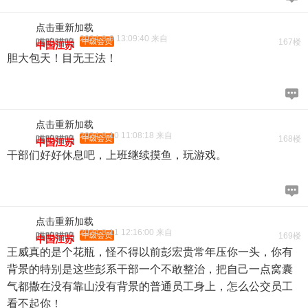
点击重新加载
2024-8-9 13:09:40 来自
喵呜喵呜
中级会员
167楼
中国江苏
胆大包天！目无王法！
点击重新加载
2024-8-10 11:08:18 来自
喵呜喵呜
中级会员
168楼
中国江苏
干部们好好休息吧，上班继续摸鱼，玩游戏。
点击重新加载
2024-8-11 12:16:00 来自
喵呜喵呜
中级会员
169楼
中国江苏
王威真的是个花瓶，怪不得以前彭宏贵常年压你一头，你有
背景的特别是这些彭系干部一个不敢整治，把自己一点窝囊
气都撒在没有靠山没有背景的普通员工身上，怎么公交员工
看不起你！