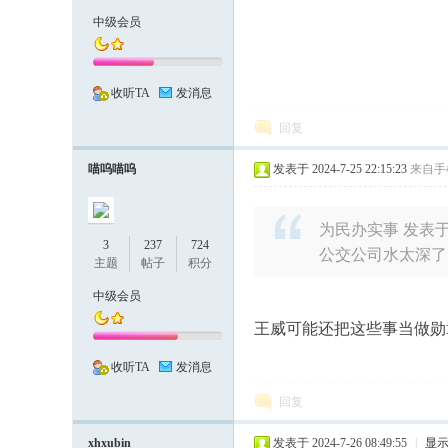
中级会员
化
收听TA
发消息
回复
喵呜喵呜
发表于 2024-7-25 22:15:23
来自手
为民办实事 发表于 202
3
237
724
公交公司水太深了
市
主题
帖子
积分
中级会员
王威可能还把这些事当做勋
收听TA
发消息
回复
xhxubin
发表于 2024-7-26 08:49:55
|
显