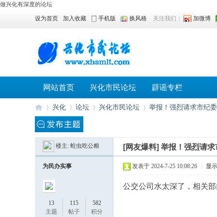
做兴化有深度的论坛
设为首页
加入收藏
手机版
换风格
关注我们：
加微博
网站首页
兴化市民论坛
辟谣专栏
兴化
论坛
兴化市民论坛
举报！强烈请求市纪委调
楼主:
蛀虫吃公粮
[网友爆料]
举报！强烈请求
兴
»
›
›
›
为民办实事
发表于 2024-7-25 10:08:26
|
显
公交公司水太深了，相关部
13
115
582
主题
帖子
积分