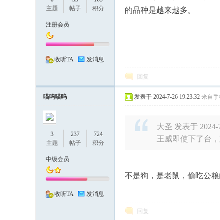
主题
帖子
积分
的品种是越来越多。
注册会员
深
收听TA
发消息
回复
喵呜喵呜
发表于 2024-7-26 19:23:32
来自手
大圣 发表于 2024-7-
3
237
724
王威即使下了台，
主题
帖子
积分
度
中级会员
不是狗，是老鼠，偷吃公粮
收听TA
发消息
回复