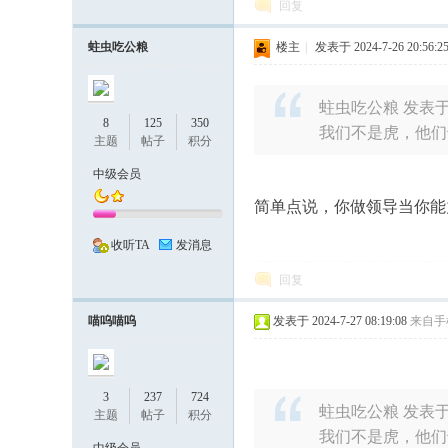
回复
温
蛀虫吃公粮
楼主
|
发表于 2024-7-26 20:56:2
蛀虫吃公粮 发表于 202
8
125
350
我们不是虎，他们
主题
帖子
积分
中级会员
简单点说，你做领导当你能
度
收听TA
发消息
回复
喵呜喵呜
发表于 2024-7-27 08:19:08
来自手
3
237
724
蛀虫吃公粮 发表于 202
主题
帖子
积分
、
我们不是虎，他们