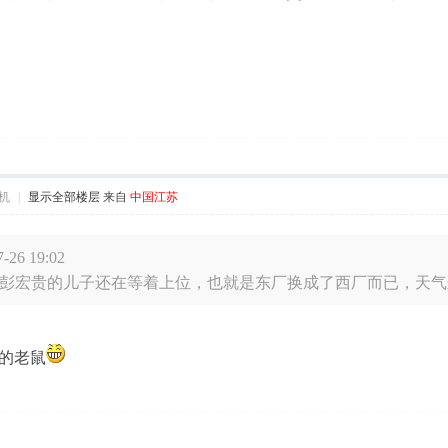
机
|
显示全部楼层
来自
中国江苏
26 19:02
彭宏贵的儿子还在等着上位，也就是东厂换成了西厂而已，天气这么
的老鼠