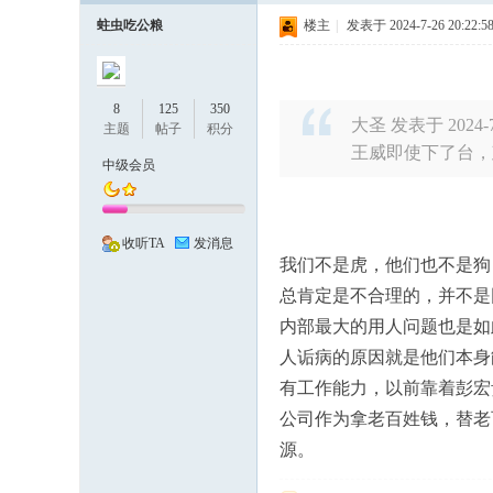
蛀虫吃公粮
楼主
|
发表于 2024-7-26 20:22:5
、
8
125
350
大圣 发表于 2024-7-
主题
帖子
积分
王威即使下了台，
中级会员
收听TA
发消息
我们不是虎，他们也不是狗
有
总肯定是不合理的，并不是
内部最大的用人问题也是如
人诟病的原因就是他们本身
有工作能力，以前靠着彭宏
公司作为拿老百姓钱，替老
源。