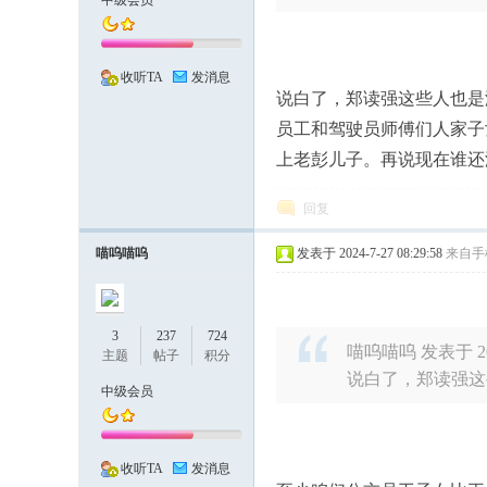
中级会员
收听TA
发消息
说白了，郑读强这些人也是
员工和驾驶员师傅们人家子
上老彭儿子。再说现在谁还
有
回复
喵呜喵呜
发表于 2024-7-27 08:29:58
来自手
3
237
724
喵呜喵呜 发表于 2024
主题
帖子
积分
说白了，郑读强这
中级会员
热
收听TA
发消息