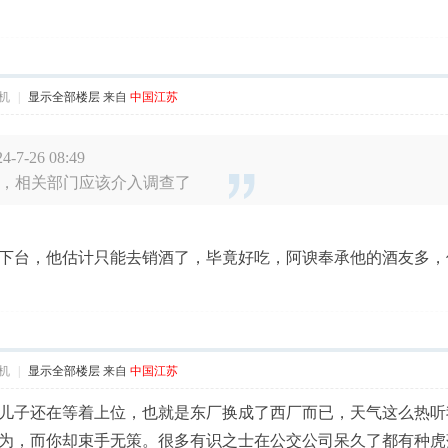
机
|
显示全部楼层
来自
中国江苏
-7-26 08:49
，相关部门应该介入调查了
下台，他估计只能去销酒了，毕竟好吃，阿谀奉承他的酒友多，
机
|
显示全部楼层
来自
中国江苏
儿子还在等着上位，也就是东厂换成了西厂而已，天气这么热听
为，而你却束手无策。很多有识之士在公交公司呆久了都有种虎