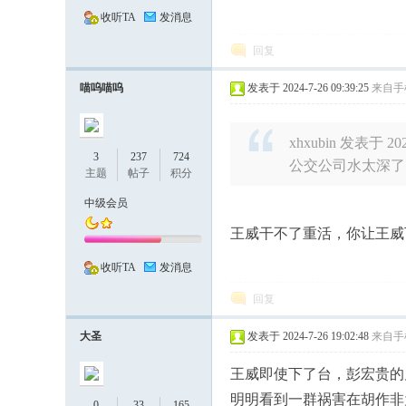
收听TA
发消息
回复
喵呜喵呜
发表于 2024-7-26 09:39:25
来自手
xhxubin 发表于 2024
---
3
237
724
公交公司水太深了
主题
帖子
积分
中级会员
王威干不了重活，你让王威
收听TA
发消息
回复
有
大圣
发表于 2024-7-26 19:02:48
来自手
王威即使下了台，彭宏贵的
明明看到一群祸害在胡作非
0
33
165