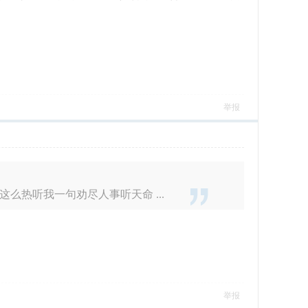
举报
热听我一句劝尽人事听天命 ...
举报