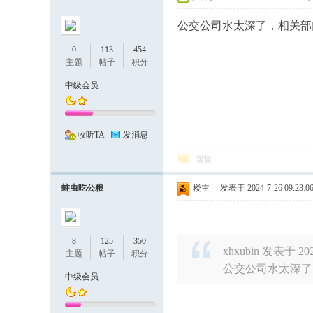
民
公交公司水太深了，相关部
0
113
454
主题
帖子
积分
中级会员
收听TA
发消息
论
回复
蛀虫吃公粮
楼主
|
发表于 2024-7-26 09:23:0
8
125
350
xhxubin 发表于 2024
主题
帖子
积分
公交公司水太深了
中级会员
坛