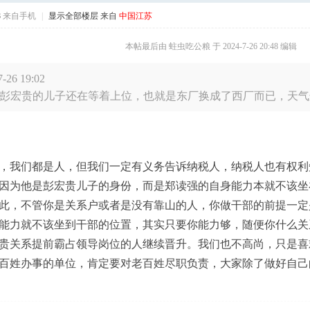
8
来自手机
|
显示全部楼层
来自
中国江苏
本帖最后由 蛀虫吃公粮 于 2024-7-26 20:48 编辑
26 19:02
彭宏贵的儿子还在等着上位，也就是东厂换成了西厂而已，天气这么
，我们都是人，但我们一定有义务告诉纳税人，纳税人也有权利
因为他是彭宏贵儿子的身份，而是郑读强的自身能力本就不该坐
此，不管你是关系户或者是没有靠山的人，你做干部的前提一定
能力就不该坐到干部的位置，其实只要你能力够，随便你什么关
贵关系提前霸占领导岗位的人继续晋升。我们也不高尚，只是喜
百姓办事的单位，肯定要对老百姓尽职负责，大家除了做好自己