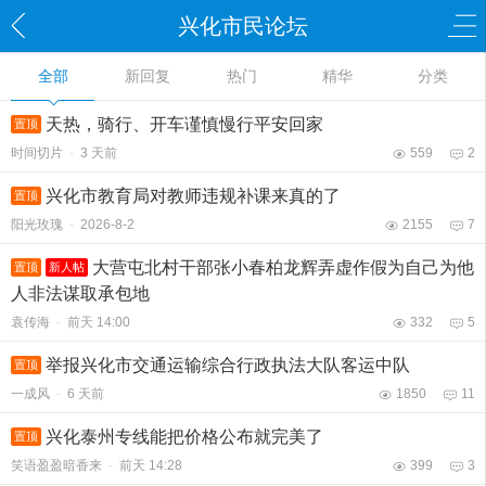
兴化市民论坛
全部
新回复
热门
精华
分类
天热，骑行、开车谨慎慢行平安回家
置顶
时间切片
-
3 天前
559
2
兴化市教育局对教师违规补课来真的了
置顶
阳光玫瑰
-
2026-8-2
2155
7
大营屯北村干部张小春柏龙辉弄虚作假为自己为他
置顶
新人帖
人非法谋取承包地
袁传海
-
前天 14:00
332
5
举报兴化市交通运输综合行政执法大队客运中队
置顶
一成风
-
6 天前
1850
11
兴化泰州专线能把价格公布就完美了
置顶
笑语盈盈暗香来
-
前天 14:28
399
3