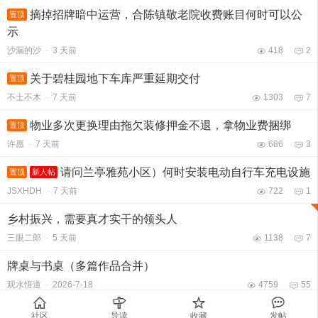
摘掉招牌暗中运营，合陈镇敬老院收费账目何时可以公
置顶
示
沙漏的沙
-
3 天前
418
2
关于碧桂园地下车库严重延期交付
置顶
不土不木
-
7 天前
1303
7
物业多次更换理由拖欠装修押金不退，拿物业费捆绑
置顶
许愿
-
7 天前
686
3
请问兰亭雅苑小区）何时安装电动自行车充电设施
置顶
新人帖
JSXHDH
-
7 天前
722
1
乡村振兴，需要真才实干的领头人
三眼二郎
-
5 天前
1138
7
牌桌与书桌（多篇作品合并）
观水悟道
-
2026-7-18
4759
55
国际公寓新华物业与业主委员会此举简直可笑至极
图片
新人帖
社区
导读
收藏
发帖