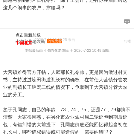
高港村新到的片长孔令帅，除了王会计，还有你在后面给这
这几个闹事的农户，撑腰吗？
点击重新加载
2026-7-22 10:28:25 来自
七旬兴化老农民
论坛元老
73楼
中国北京
本帖最后由 七旬兴化老农民 于 2026-7-22 10:49 编辑
大营镇难得官方开帖，人武部长孔令帅，更是因为做过村支
书，主持过过垛田街道孔长村的确权，在前任大营镇分管农
业的副镇长王继宏二线的情况下，争取到了大营镇分管大农
业的分工。
鉴于孔同志，自己的年龄，73，74，75，还是77，79都搞不
清楚，大家很困惑，在兴化市农业农村局二轮延包到期后延
包，有错纠错的大前提下，孔同志倒底还能回忆得起当初在
孔长村，哪些确权错误或可能造假的，需要纠错吗？