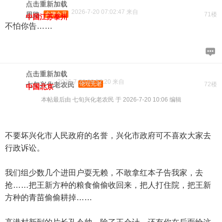
点击重新加载
2026-7-20 07:02:47 来自
思路
金牌会员
71楼
中国江苏泰州
不怕你告……
点击重新加载
2026-7-20 09:57:20 来自
七旬兴化老农民
论坛元老
72楼
中国北京
本帖最后由 七旬兴化老农民 于 2026-7-20 10:06 编辑
不要坏兴化市人民政府的名誉，兴化市政府可不喜欢大家去
行政诉讼。
我们组少数几个进田户耍无赖，不敢拿红本子告我家，去
抢……把王新方种的粮食偷偷收回来，把人打住院，把王新
方种的青苗偷偷耕掉……