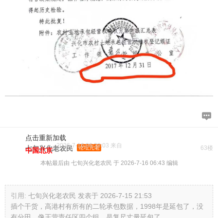
点击重新加载
2026-7-16 06:29:03 来自
七旬兴化老农民
论坛元老
63楼
中国北京
本帖最后由 七旬兴化老农民 于 2026-7-16 06:43 编辑
引用:
七旬兴化老农民 发表于 2026-7-15 21:53
插个干货，高港村有所有的二轮承包数据，1998年是延包了，没
有分田。像王营责任区四个组，是复尺丈量延包了 ...