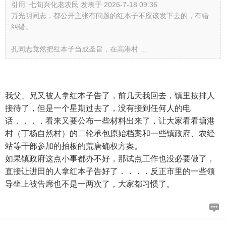
引用:
七旬兴化老农民 发表于 2026-7-18 09:36
万光明同志，都公开主张有问题的红本子不应该发下去的，有错
纠错。
孔同志竟然把红本子当成圣旨，在高港村 ...
我父、兄又被人拿红本子告了，前几天我回去，镇里按排人
接待了，但是一个星期过去了，没有接到任何人的电
话．．．．看来又要公布一些材料出来了，让大家看看塘港
村（丁杨自然村）的二轮承包原始档案和一些镇政府、农经
站等干部参加的拍板的荒唐确权方案。
如果镇政府这点小事都办不好，那试点工作也没必要做了，
直接让进田的人拿红本子告好了．．．．反正市里的一些领
导坐上被告席也不是一两次了，大家都习惯了。