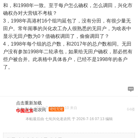
和，和1998年一致。至于每户怎么确权，怎么调田，兴化市
确权办对大营镇不考核？
3，1998年高港村16个组均延包了，没有分田，有很少量无
田户。常年闹事的兴化农工办人很熟悉的无田户，为啥表中
显示无田户数为0？借确权调田了，偷偷调田了？
4，1998年每个组的总户数，和2017年的总户数相同。无田
户没有参加1998年二轮承包，如果给无田户确权，那必然有
些户被合并。此表格中具体各户，已经不是1998年的各户
了。
点击重新加载
2026-7-16 07:02:10 来自
七旬兴化老农民
论坛元老
64楼
中国北京
本帖最后由 七旬兴化老农民 于 2026-7-16 07:13 编辑