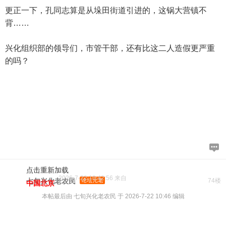
更正一下，孔同志算是从垛田街道引进的，这锅大营镇不
背……
兴化组织部的领导们，市管干部，还有比这二人造假更严重
的吗？
点击重新加载
2026-7-22 10:42:56 来自
七旬兴化老农民
论坛元老
74楼
中国北京
本帖最后由 七旬兴化老农民 于 2026-7-22 10:46 编辑