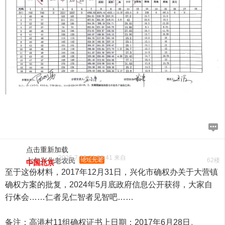
点击重新加载
2026-7-15 21:58:41 来自
七旬兴化老农民
论坛元老
62楼
中国北京
至于这份材料，2017年12月31日，兴化市确权办关于大营镇
确权方案的批复，2024年5月底政府信息公开获得，大家自
行体会……仁者见仁智者见智吧……
备注：高港村11组确权证书上日期：2017年6月28日。