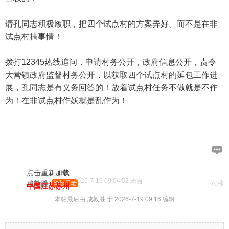
请孔同志积极履职，把四个试点村的方案弄好。而不是在非
试点村搞事情！
拨打12345热线追问，申请村务公开，政府信息公开，责令
大营镇政府监督村务公开，以获取四个试点村的延包工作进
展，孔同志是有义务回答的！放着试点村任务不做就是不作
为！在非试点村作妖就是乱作为！
点击重新加载
2026-7-19 09:04:52 来自
成敦胜
论坛元老
70楼
中国江苏苏州
本帖最后由 成敦胜 于 2026-7-19 09:16 编辑