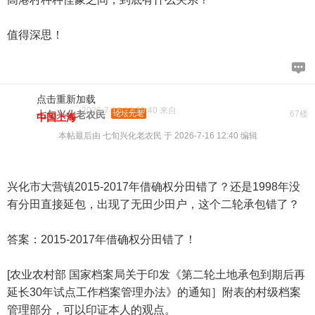
值得深思！
点击重新加载
2026-7-16 12:19:40 来自
七旬兴化老农民
论坛元老
67楼
中国上海
本帖最后由 七旬兴化老农民 于 2026-7-16 12:40 编辑
兴化市大营镇2015-2017年借确权分田错了？还是1998年没
有分田直接延包，出现了无田少田户，这个二轮承包错了？
答案：2015-2017年借确权分田错了！
[农业农村部 国家档案局关于印发《第二轮土地承包到期后再
延长30年试点工作档案管理办法》的通知］附表的村级档案
管理部分，可以印证本人的观点。