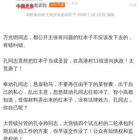
2026-7-18 09:36:07 来自
七旬兴化老农民
论坛元老
69楼
中国北京
本帖最后由 七旬兴化老农民 于 2026-7-18 10:02 编辑
万光明同志，都公开主张有问题的红本子不应该发下去的，
有错纠错。
孔同志竟然把红本子当成圣旨，在高港村11组逆向执政！太
荒唐了！
奉劝孔同志，悬崖勒马，不要再任由手下的某智囊，出于自
己的私心，乱出主意，忽悠鼓动孔同志往前冲了。智小高都
知道，造假材料弄出来的红本子，没有法律效力。孔同志，
你自己呢？
大营镇分管的孔令帅同志，大营镇四个试点村的二轮承包到
期后延包工作的方案，你早该交作业了！公众有知情权和监
督权的！