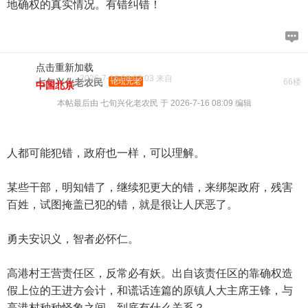
地确权的真实情况。有错纠错！
点击重新加载
2026-7-16 08:03:03 来自
七旬兴化老农民
论坛元老
66楼
中国北京
本帖最后由 七旬兴化老农民 于 2026-7-16 08:09 编辑
人都可能犯错，政府也一样，可以理解。
某些干部，明知错了，继续犯更大的错，来绑架政府，残害
百姓，试图掩盖已犯的错，就是很让人厌恶了。
勇夫安识义，智者必怀仁。
高港村王营责任区，反常必有妖。出自该责任区的靠确权造
假上位的王进方会计，和谎话连篇的原镇人大主席王锋，与
高港村种种怪象之间，到底有什么关系？