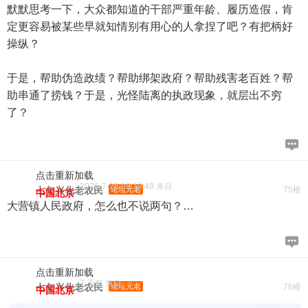
默默思考一下，大众都知道的干部严重年龄、履历造假，肯
定更容易被某些早就知情别有用心的人拿捏了吧？有把柄好
操纵？
于是，帮助伪造政绩？帮助绑架政府？帮助残害老百姓？帮
助串通了捞钱？于是，光怪陆离的执政现象，就层出不穷
了？
点击重新加载
2026-7-25 09:19:49 来自
七旬兴化老农民
论坛元老
75楼
中国北京
大营镇人民政府，怎么也不说两句？…
点击重新加载
7 天前 来自
七旬兴化老农民
论坛元老
76楼
中国北京