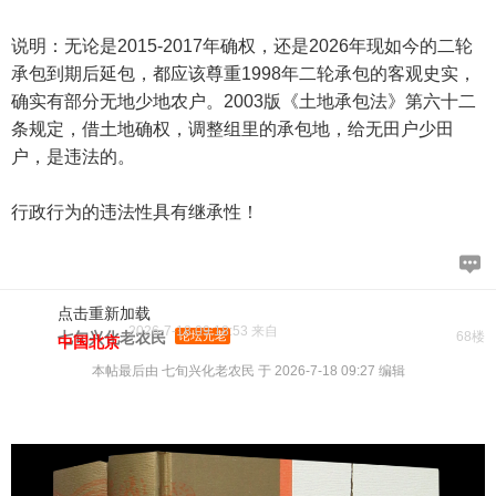
说明：无论是2015-2017年确权，还是2026年现如今的二轮
承包到期后延包，都应该尊重1998年二轮承包的客观史实，
确实有部分无地少地农户。2003版《土地承包法》第六十二
条规定，借土地确权，调整组里的承包地，给无田户少田
户，是违法的。
行政行为的违法性具有继承性！
点击重新加载
2026-7-18 09:18:53 来自
七旬兴化老农民
论坛元老
68楼
中国北京
本帖最后由 七旬兴化老农民 于 2026-7-18 09:27 编辑