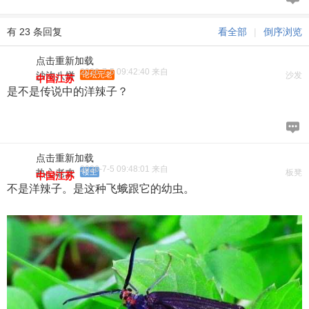
有 23 条回复
看全部
|
倒序浏览
点击重新加载
2026-7-5 09:42:40 来自
沙沟八饼
论坛元老
沙发
中国江苏
是不是传说中的洋辣子？
点击重新加载
2026-7-5 09:48:01 来自
热心老农
楼主
板凳
中国江苏
不是洋辣子。是这种飞蛾跟它的幼虫。