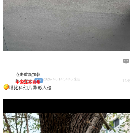
点击重新加载
2026-7-5 14:54:46 来自
热心老农
楼主
14楼
中国江苏泰州
堪比科幻片异形入侵