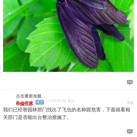
点击重新加载
2026-7-5 09:54:00 来自
热心老农
楼主
地板
中国江苏
我们已经替园林部门找出了飞虫的名称跟危害，下面就看相
关部门是否能出台整治措施了。