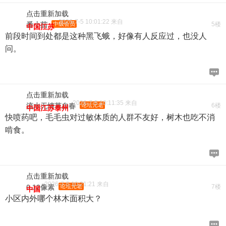
点击重新加载
2026-7-5 10:01:22 来自
番小茄
中级会员
5楼
中国江苏
前段时间到处都是这种黑飞蛾，好像有人反应过，也没人
问。
点击重新加载
2026-7-5 10:11:35 来自
流水无情草自春
论坛元老
6楼
中国江苏泰州
快喷药吧，毛毛虫对过敏体质的人群不友好，树木也吃不消
啃食。
点击重新加载
2026-7-5 10:21:21 来自
0.12像素
论坛元老
7楼
中国
小区内外哪个林木面积大？