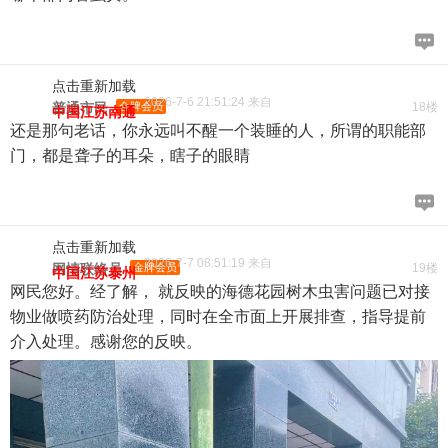
点击重新加载
2026-7-6 21:51:24 来自
普通市民
金牌会员
18楼
中国江苏南通
还是那句老话，你永远叫不醒一个装睡的人，所谓的职能部
门，都是聋子的耳朵，瞎子的眼睛
点击重新加载
2026-7-7 08:51:19 来自
网情联络员
金牌会员
19楼
中国江苏泰州
网民您好。经了解， 就反映的海德花园树木虫害问题已对接
物业做喷药防治处理，同时在全市面上开展排查，指导提前
介入处理。感谢您的反映。