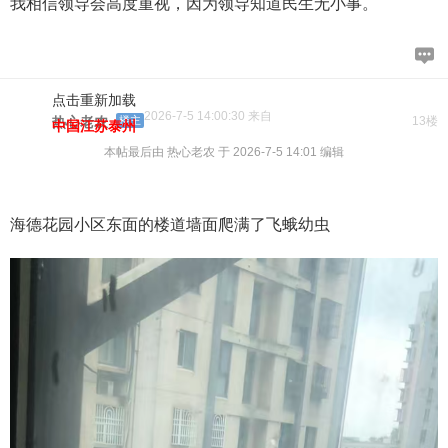
我相信领导会高度重视，因为领导知道民生无小事。
点击重新加载
2026-7-5 14:00:30 来自
热心老农
楼主
13楼
中国江苏泰州
本帖最后由 热心老农 于 2026-7-5 14:01 编辑
海德花园小区东面的楼道墙面爬满了飞蛾幼虫