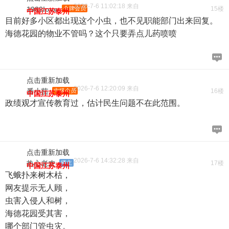
2026-7-6 11:02:18 来自
1982love
金牌会员
15楼
中国江苏泰州
目前好多小区都出现这个小虫，也不见职能部门出来回复。
海德花园的物业不管吗？这个只要弄点儿药喷喷
点击重新加载
2026-7-6 12:20:09 来自
番小茄
中级会员
16楼
中国江苏泰州
政绩观才宣传教育过，估计民生问题不在此范围。
点击重新加载
2026-7-6 14:32:28 来自
热心老农
楼主
17楼
中国江苏泰州
飞蛾扑来树木枯，
网友提示无人顾，
虫害入侵人和树，
海德花园受其害，
哪个部门管虫灾。