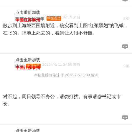
点击重新加载
2026-7-5 11:32:15 来自
稻花香里说丰年
中级会员
8楼
中国江苏泰州
散步到上海城西围墙附近，确实看到上图“红颈黑翅”的飞蛾，
在飞的、掉地上死去的，看到让人很不舒服。
点击重新加载
2026-7-5 11:37:50 来自
泡沫
中级会员
9楼
中国江苏泰州
本帖最后由 泡沫 于 2026-7-5 11:39 编辑
对不起，周日领导不办公，请勿打扰。有事请@书记或市
长。
点击重新加载