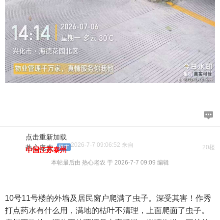
点击重新加载
2026-7-7 09:06:52 来自
热心老农
楼主
20楼
中国江苏泰州
本帖最后由 热心老农 于 2026-7-7 09:09 编辑
10号11号楼的外墙及居民窗户爬满了虫子。深受其害！作秀
打点药水有什么用，满地的枯叶不清理，上面爬面了虫子。