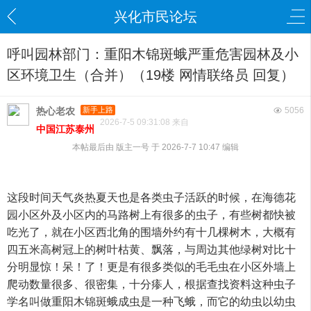
兴化市民论坛
呼叫园林部门：重阳木锦斑蛾严重危害园林及小
区环境卫生（合并）（19楼 网情联络员 回复）
热心老农
新手上路
5056
2026-7-5 09:31:08 来自
中国江苏泰州
本帖最后由 版主一号 于 2026-7-7 10:47 编辑
这段时间天气炎热夏天也是各类虫子活跃的时候，在海德花
园小区外及小区内的马路树上有很多的虫子，有些树都快被
吃光了，就在小区西北角的围墙外约有十几棵树木，大概有
四五米高树冠上的树叶枯黄、飘落，与周边其他绿树对比十
分明显惊！呆！了！更是有很多类似的毛毛虫在小区外墙上
爬动数量很多、很密集，十分瘆人，根据查找资料这种虫子
学名叫做重阳木锦斑蛾成虫是一种飞蛾，而它的幼虫以幼虫