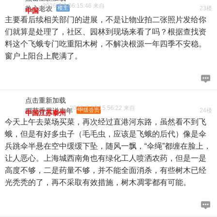
2026-7-9 06:15:46 来自
热心老农
楼主
23楼
中国
主要看后续相关部门的进展，不是让物业拍二张照片发给你
们就算是处理了，社区、园林到现场来看了吗？根据查找资
料这个飞蛾专门吃重阳木树，不解决根源一年四季不安稳。
窗户上阳台上爬满了。
点击重新加载
2026-7-10 15:56:22 来自
稻花香里说丰年
中级会员
24楼
中国江苏泰州
今天上午去菜场买菜，再次经过直港河东路，虽然看不到飞
蛾，但是有好多虫子（毛毛虫，应该是飞蛾的后代）像是伞
兵跳伞半悬在空中缓缓下坠，随风一飘，“伞绳”都缠在脸上，
让人恶心。上海城西南角也有绿化工人喷洒农药，但是一是
高度不够，二是药量不够，并不能全面消杀，有些树木已经
光秃秃的了，再不采取有效措施，树木凋零都有可能。