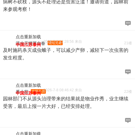
病树不砍枝，源头不处理还是虫害泛滥！邀请街道，园林前
来参观考察！
点击重新加载
2026-7-7 12:28:56 来自
流水无情草自春
论坛元老
21楼
中国江苏泰州
及时施药杀灭成虫蛾子，可以减少产卵，减轻下一次虫害的
发生程度。
点击重新加载
2026-7-8 08:46:42 来自
番小茄
中级会员
22楼
中国江苏泰州
园林部门不从源头治理带来的结果就是物业作秀，业主继续
受害，最后上报一片大好，已经安排处理。
点击重新加载