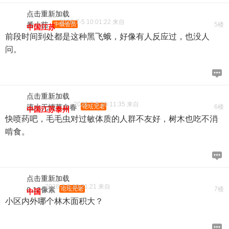
点击重新加载
2026-7-5 10:01:22 来自
番小茄
中级会员
5楼
中国江苏
前段时间到处都是这种黑飞蛾，好像有人反应过，也没人
问。
点击重新加载
2026-7-5 10:11:35 来自
流水无情草自春
论坛元老
6楼
中国江苏泰州
快喷药吧，毛毛虫对过敏体质的人群不友好，树木也吃不消
啃食。
点击重新加载
2026-7-5 10:21:21 来自
0.12像素
论坛元老
7楼
中国
小区内外哪个林木面积大？