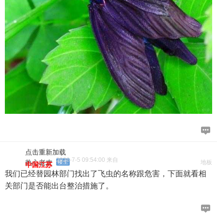
点击重新加载
2026-7-5 09:54:00 来自
热心老农
楼主
地板
中国江苏
我们已经替园林部门找出了飞虫的名称跟危害，下面就看相
关部门是否能出台整治措施了。