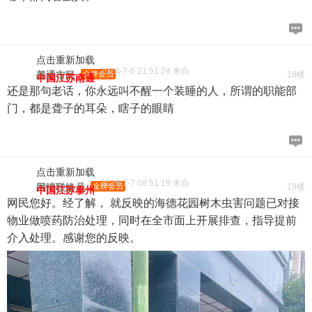
点击重新加载
2026-7-6 21:51:24 来自
普通市民
金牌会员
18楼
中国江苏南通
还是那句老话，你永远叫不醒一个装睡的人，所谓的职能部
门，都是聋子的耳朵，瞎子的眼睛
点击重新加载
2026-7-7 08:51:19 来自
网情联络员
金牌会员
19楼
中国江苏泰州
网民您好。经了解， 就反映的海德花园树木虫害问题已对接
物业做喷药防治处理，同时在全市面上开展排查，指导提前
介入处理。感谢您的反映。