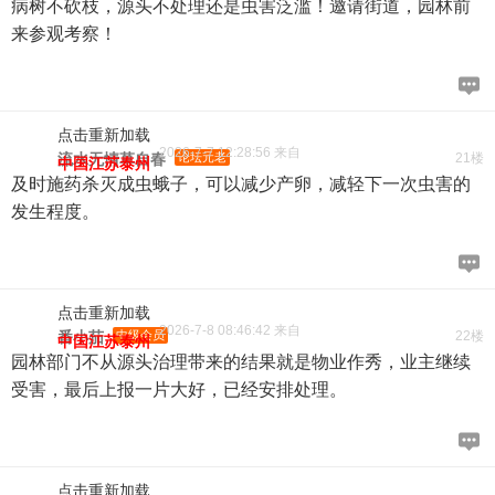
病树不砍枝，源头不处理还是虫害泛滥！邀请街道，园林前
来参观考察！
点击重新加载
2026-7-7 12:28:56 来自
流水无情草自春
论坛元老
21楼
中国江苏泰州
及时施药杀灭成虫蛾子，可以减少产卵，减轻下一次虫害的
发生程度。
点击重新加载
2026-7-8 08:46:42 来自
番小茄
中级会员
22楼
中国江苏泰州
园林部门不从源头治理带来的结果就是物业作秀，业主继续
受害，最后上报一片大好，已经安排处理。
点击重新加载