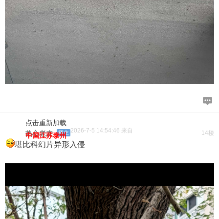
点击重新加载
2026-7-5 14:54:46 来自
热心老农
楼主
14楼
中国江苏泰州
堪比科幻片异形入侵