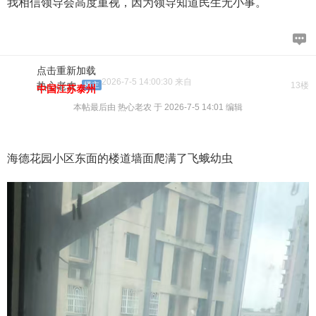
我相信领导会高度重视，因为领导知道民生无小事。
点击重新加载
2026-7-5 14:00:30 来自
热心老农
楼主
13楼
中国江苏泰州
本帖最后由 热心老农 于 2026-7-5 14:01 编辑
海德花园小区东面的楼道墙面爬满了飞蛾幼虫