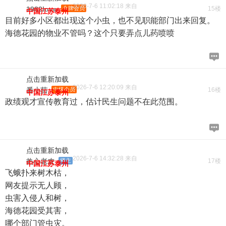
2026-7-6 11:02:18 来自
1982love
金牌会员
15楼
中国江苏泰州
目前好多小区都出现这个小虫，也不见职能部门出来回复。
海德花园的物业不管吗？这个只要弄点儿药喷喷
点击重新加载
2026-7-6 12:20:09 来自
番小茄
中级会员
16楼
中国江苏泰州
政绩观才宣传教育过，估计民生问题不在此范围。
点击重新加载
2026-7-6 14:32:28 来自
热心老农
楼主
17楼
中国江苏泰州
飞蛾扑来树木枯，
网友提示无人顾，
虫害入侵人和树，
海德花园受其害，
哪个部门管虫灾。