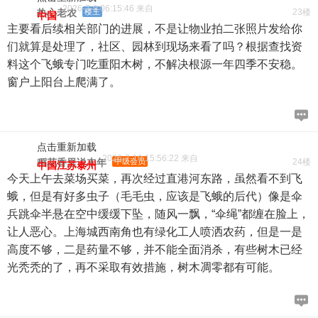
2026-7-9 06:15:46 来自
热心老农
楼主
23楼
中国
主要看后续相关部门的进展，不是让物业拍二张照片发给你
们就算是处理了，社区、园林到现场来看了吗？根据查找资
料这个飞蛾专门吃重阳木树，不解决根源一年四季不安稳。
窗户上阳台上爬满了。
点击重新加载
2026-7-10 15:56:22 来自
稻花香里说丰年
中级会员
24楼
中国江苏泰州
今天上午去菜场买菜，再次经过直港河东路，虽然看不到飞
蛾，但是有好多虫子（毛毛虫，应该是飞蛾的后代）像是伞
兵跳伞半悬在空中缓缓下坠，随风一飘，“伞绳”都缠在脸上，
让人恶心。上海城西南角也有绿化工人喷洒农药，但是一是
高度不够，二是药量不够，并不能全面消杀，有些树木已经
光秃秃的了，再不采取有效措施，树木凋零都有可能。