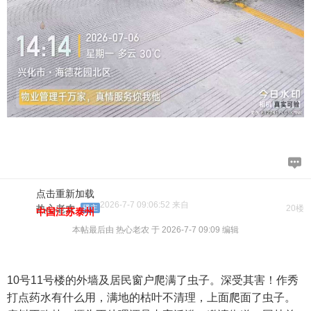
点击重新加载
2026-7-7 09:06:52 来自
热心老农
楼主
20楼
中国江苏泰州
本帖最后由 热心老农 于 2026-7-7 09:09 编辑
10号11号楼的外墙及居民窗户爬满了虫子。深受其害！作秀
打点药水有什么用，满地的枯叶不清理，上面爬面了虫子。