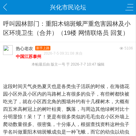
兴化市民论坛
呼叫园林部门：重阳木锦斑蛾严重危害园林及小
区环境卫生（合并）（19楼 网情联络员 回复）
热心老农
新手上路
5106
2026-7-5 09:31:08 来自
中国江苏泰州
本帖最后由 版主一号 于 2026-7-7 10:47 编辑
这段时间天气炎热夏天也是各类虫子活跃的时候，在海德花
园小区外及小区内的马路树上有很多的虫子，有些树都快被
吃光了，就在小区西北角的围墙外约有十几棵树木，大概有
四五米高树冠上的树叶枯黄、飘落，与周边其他绿树对比十
分明显惊！呆！了！更是有很多类似的毛毛虫在小区外墙上
爬动数量很多、很密集，十分瘆人，根据查找资料这种虫子
学名叫做重阳木锦斑蛾成虫是一种飞蛾，而它的幼虫以幼虫