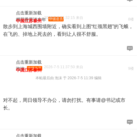
点击重新加载
2026-7-5 11:32:15 来自
稻花香里说丰年
中级会员
8楼
中国江苏泰州
散步到上海城西围墙附近，确实看到上图“红颈黑翅”的飞蛾，
在飞的、掉地上死去的，看到让人很不舒服。
点击重新加载
2026-7-5 11:37:50 来自
泡沫
中级会员
9楼
中国江苏泰州
本帖最后由 泡沫 于 2026-7-5 11:39 编辑
对不起，周日领导不办公，请勿打扰。有事请@书记或市
长。
点击重新加载