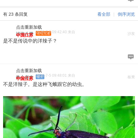
有 23 条回复
看全部
|
倒序浏览
点击重新加载
2026-7-5 09:42:40 来自
沙沟八饼
论坛元老
沙发
中国江苏
是不是传说中的洋辣子？
点击重新加载
2026-7-5 09:48:01 来自
热心老农
楼主
板凳
中国江苏
不是洋辣子。是这种飞蛾跟它的幼虫。