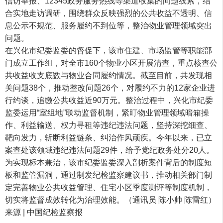
信访举报、12345政务服务热线等渠道收集的问题线索，结
合实地走访调研，围绕群众反映强烈的公共收益不透明、信
息公示不规范、服务履约不到位等，整治物业管理领域突出
问题。
在兴化市纪委监委的督促下，该市住建、市场监管等职能部
门成立工作组，对全市160个物业小区开展清查，重点核查公
共收益收支底数与物业合同履约情况。截至目前，共发现相
关问题38个，推动整改问题26个，对履约不力的12家企业进
行约谈，追缴公共收益近90万元。整治过程中，兴化市纪委
监委运用“室组地”联动监督机制，紧盯物业管理领域暗箱操
作、利益输送、权力寻租等违纪违法问题，坚持深挖细查、
靶向发力，斩断利益链条、纠治作风顽疾。今年以来，已立
案查处该领域违纪违法问题29件，给予党纪政务处分20人。
为实现标本兼治，该市纪委监委深入剖析案件背后的制度短
板和监管漏洞，通过制发纪检监察建议书，推动相关部门制
定完善物业公共收益管理、住宅小区季度测评等制度机制，
切实将监督成效转化为治理效能。（通讯员 陈小帅 陈雷红）
来源 | 中国纪检监察报