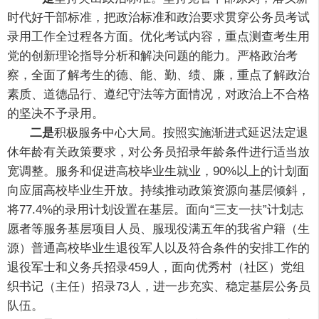
时代好干部标准，把政治标准和政治要求贯穿公务员考试
录用工作全过程各方面。优化考试内容，重点测查考生用
党的创新理论指导分析和解决问题的能力。严格政治考
察，全面了解考生的德、能、勤、绩、廉，重点了解政治
素质、道德品行、遵纪守法等方面情况，对政治上不合格
的坚决不予录用。
二是
积极服务中心大局。按照实施渐进式延迟法定退
休年龄有关政策要求，对公务员招录年龄条件进行适当放
宽调整。服务和促进高校毕业生就业，90%以上的计划面
向应届高校毕业生开放。持续推动政策资源向基层倾斜，
将77.4%的录用计划设置在基层。面向“三支一扶”计划志
愿者等服务基层项目人员、服现役满五年的我省户籍（生
源）普通高校毕业生退役军人以及符合条件的安排工作的
退役军士和义务兵招录459人，面向优秀村（社区）党组
织书记（主任）招录73人，进一步充实、稳定基层公务员
队伍。