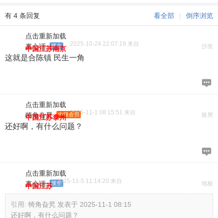
有 4 条回复
看全部
|
倒序浏览
点击重新加载
2025-10-24 22:07:19 来自
真心话
楼主
沙发
中国江苏南京
这就是合陈镇 民生一角
点击重新加载
2025-11-1 08:15:51 来自
犄角旮旯
中级会员
板凳
中国江苏泰州
还好啊，有什么问题？
点击重新加载
2025-11-5 11:14:20 来自
真心话
楼主
地板
中国江苏
引用:
犄角旮旯 发表于 2025-11-1 08:15
还好啊，有什么问题？