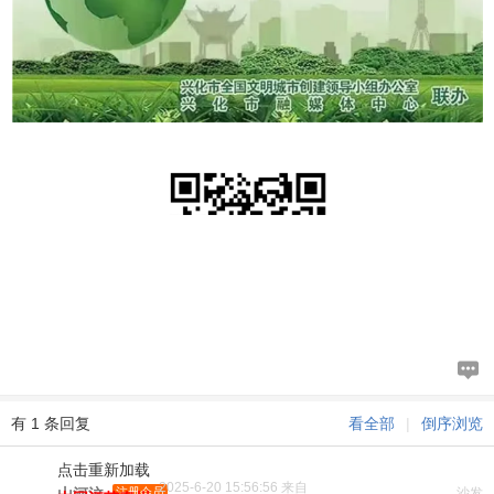
有 1 条回复
看全部
|
倒序浏览
点击重新加载
2025-6-20 15:56:56 来自
山河泣
注册会员
沙发