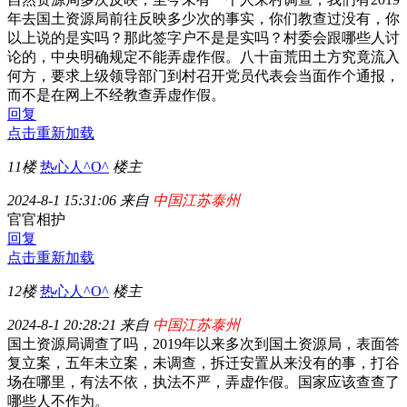
年去国土资源局前往反映多少次的事实，你们教查过没有，你
以上说的是实吗？那此签字户不是是实吗？村委会跟哪些人讨
论的，中央明确规定不能弄虚作假。八十亩荒田土方究竟流入
何方，要求上级领导部门到村召开党员代表会当面作个通报，
而不是在网上不经教查弄虚作假。
回复
点击重新加载
11楼
热心人^O^
楼主
2024-8-1 15:31:06 来自
中国江苏泰州
官官相护
回复
点击重新加载
12楼
热心人^O^
楼主
2024-8-1 20:28:21 来自
中国江苏泰州
国土资源局调查了吗，2019年以来多次到国土资源局，表面答
复立案，五年未立案，未调查，拆迁安置从来没有的事，打谷
场在哪里，有法不依，执法不严，弄虚作假。国家应该查查了
哪些人不作为。