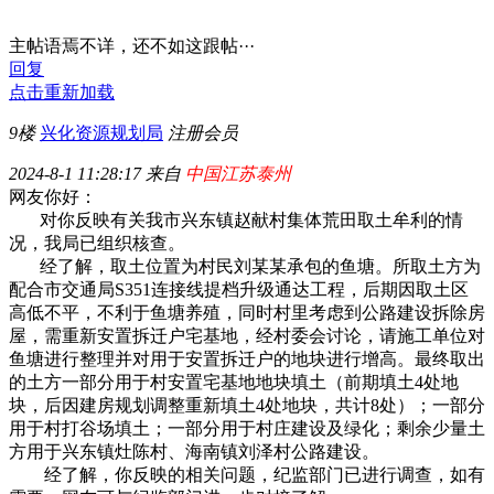
主帖语焉不详，还不如这跟帖···
回复
点击重新加载
9楼
兴化资源规划局
注册会员
2024-8-1 11:28:17 来自
中国江苏泰州
网友你好：
对你反映有关我市兴东镇赵献村集体荒田取土牟利的情
况，我局已组织核查。
经了解，取土位置为村民刘某某承包的鱼塘。所取土方为
配合市交通局S351连接线提档升级通达工程，后期因取土区
高低不平，不利于鱼塘养殖，同时村里考虑到公路建设拆除房
屋，需重新安置拆迁户宅基地，经村委会讨论，请施工单位对
鱼塘进行整理并对用于安置拆迁户的地块进行增高。最终取出
的土方一部分用于村安置宅基地地块填土（前期填土4处地
块，后因建房规划调整重新填土4处地块，共计8处）；一部分
用于村打谷场填土；一部分用于村庄建设及绿化；剩余少量土
方用于兴东镇灶陈村、海南镇刘泽村公路建设。
经了解，你反映的相关问题，纪监部门已进行调查，如有