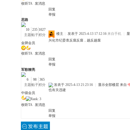
收听TA
发消息
回复
举报
化
思路
10
235
1027
楼主
|
发表于 2025-4-13 17:12:16
来自手机
|
显
主题
帖子
积分
兴化市纪委查反腐反腐，越反越腐
金牌会员
收听TA
发消息
回复
举报
军歌嘹亮
市
6
98
365
主题
帖子
积分
发表于 2025-4-13 21:23:16
|
显示全部楼层
来自
也有关违建
中级会员
收听TA
发消息
回复
举报