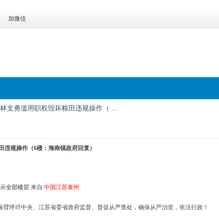
加微信
支勇滥用职权毁坏粮田违规操作（ ...
田违规操作（6楼：海南镇政府回复）
示全部楼层
来自
中国江苏泰州
振臂呼吁中央、江苏省委省政府监督、督促从严查处，确保从严治党，依法行政！