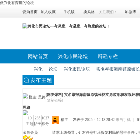
做兴化有深度的论坛
设为首页
加入收藏
手机版
换风格
关注我们：
加微博
网站首页
兴化市民论坛
辟谣专栏
兴化
论坛
兴化市民论坛
实名举报海南镇原镇长林
[网友爆料]
实名举报海南镇原镇长林支勇滥用职权毁坏粮
兴
»
›
›
›
楼主:
思路
[复制链接]
思路
10
235
1027
楼主
|
发表于 2025-4-12 13:28:42
来自手机
|
显
主题
帖子
积分
金牌会员
请求上级领导，针对任意打压报复村民的恶性事件，