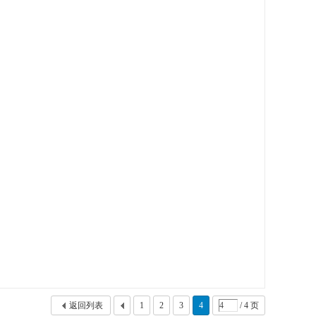
返回列表
1
2
3
4
/ 4 页