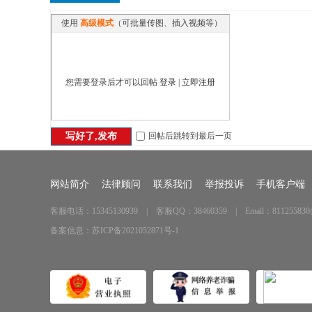
民
使用
高级模式
（可批量传图、插入视频等）
您需要登录后才可以回帖
登录
|
立即注册
回帖后跳转到最后一页
写好了,发布
论
网站简介
法律顾问
联系我们
举报投诉
手机客户端
客服电话：15345130939 | 客服QQ：38460359 | Email：811255830
备案信息：
苏ICP备2021052871号-1
坛