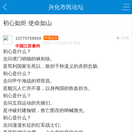
兴化市民论坛
初心如炬 使命如山
13775759830
中级会员
2106
2026-7-2 18:26:24 来自
中国江苏泰州
初心是什么？
去问虎门销烟的林则徐。
是苟利国家生死以，敢担千秋道义的赤胆忠肠。
初心是什么？
去问甲午海战的邓世昌。
是舰沉人亡亦不退，以身殉国的铁血担当。
初心是什么？
去问五四运动的先驱们。
是冲破封建枷锁，救亡图存的呐喊微光。
初心是什么？
去问漫漫长征的红军战士们。