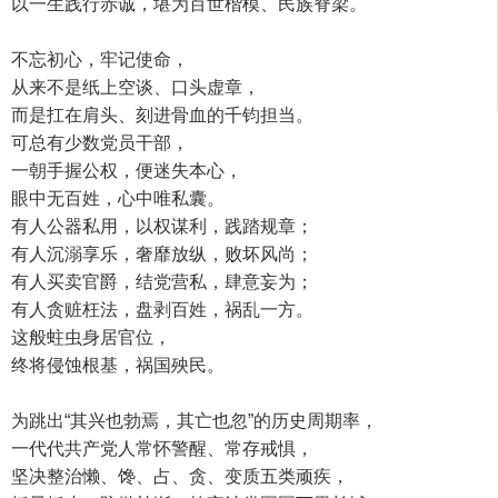
以一生践行赤诚，堪为百世楷模、民族脊梁。
不忘初心，牢记使命，
从来不是纸上空谈、口头虚章，
而是扛在肩头、刻进骨血的千钧担当。
可总有少数党员干部，
一朝手握公权，便迷失本心，
眼中无百姓，心中唯私囊。
有人公器私用，以权谋利，践踏规章；
有人沉溺享乐，奢靡放纵，败坏风尚；
有人买卖官爵，结党营私，肆意妄为；
有人贪赃枉法，盘剥百姓，祸乱一方。
这般蛀虫身居官位，
终将侵蚀根基，祸国殃民。
为跳出“其兴也勃焉，其亡也忽”的历史周期率，
一代代共产党人常怀警醒、常存戒惧，
坚决整治懒、馋、占、贪、变质五类顽疾，