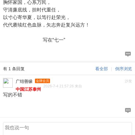
胸怀家国，心系万民，
守清廉底线，担时代重任，
以寸心寄华夏，以笃行赴荣光，
代代赓续红色血脉，矢志奔赴复兴远方！
写在“七一”
有 1 条回复
看全部
|
倒序浏览
广结善缘
金牌会员
沙发
2026-7-4 21:57:26 来自
中国江苏泰州
写的不错