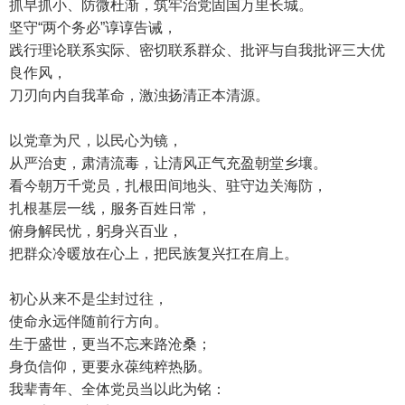
抓早抓小、防微杜渐，筑牢治党固国万里长城。
坚守“两个务必”谆谆告诫，
践行理论联系实际、密切联系群众、批评与自我批评三大优
良作风，
刀刃向内自我革命，激浊扬清正本清源。
以党章为尺，以民心为镜，
从严治吏，肃清流毒，让清风正气充盈朝堂乡壤。
看今朝万千党员，扎根田间地头、驻守边关海防，
扎根基层一线，服务百姓日常，
俯身解民忧，躬身兴百业，
把群众冷暖放在心上，把民族复兴扛在肩上。
初心从来不是尘封过往，
使命永远伴随前行方向。
生于盛世，更当不忘来路沧桑；
身负信仰，更要永葆纯粹热肠。
我辈青年、全体党员当以此为铭：