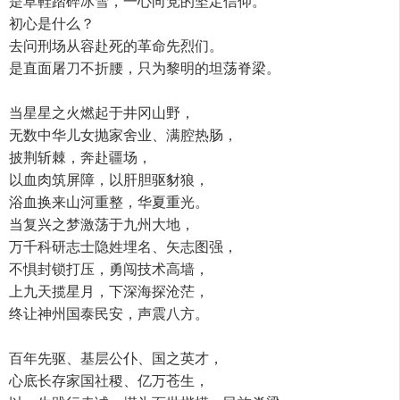
是草鞋踏碎冰雪，一心向党的坚定信仰。
初心是什么？
去问刑场从容赴死的革命先烈们。
是直面屠刀不折腰，只为黎明的坦荡脊梁。
当星星之火燃起于井冈山野，
无数中华儿女抛家舍业、满腔热肠，
披荆斩棘，奔赴疆场，
以血肉筑屏障，以肝胆驱豺狼，
浴血换来山河重整，华夏重光。
当复兴之梦激荡于九州大地，
万千科研志士隐姓埋名、矢志图强，
不惧封锁打压，勇闯技术高墙，
上九天揽星月，下深海探沧茫，
终让神州国泰民安，声震八方。
百年先驱、基层公仆、国之英才，
心底长存家国社稷、亿万苍生，