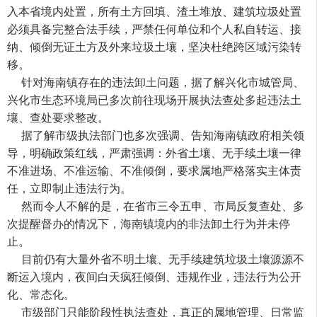
入本省境内处置，所有土方回填、渣土堆放、建筑垃圾处置
必须具备完整合法手续，严禁任何单位和个人私自转运、接
纳、倾倒无证土方及外来垃圾土壤，坚决杜绝跨区域污染转
移。
针对海南镇存在的违法卸土问题，据了解兴化市城管局、
兴化市生态环境局已多次前往现场开展执法查处多起违法土
壤、查处要求整改。
据了解市级执法部门也多次强调、告知海南镇政府相关领
导，明确政策红线，严肃强调：外省土壤、无手续土壤一律
不准进场、不准运输、不准倾倒，要求属地严格落实主体责
任，立即制止违法行为。
然而令人不解的是，在省市三令五申、市局反复查处、多
次提醒督办的情况下，海南镇境内的非法卸土行为并未停
止。
目前仍有大量外省不明土壤、无手续建筑垃圾土壤源源不
断运入境内，夜间白天疯狂倾倒、违规作业，违法行为公开
化、常态化。
市级部门只能阶段性执法查处，真正的属地管理、日常监