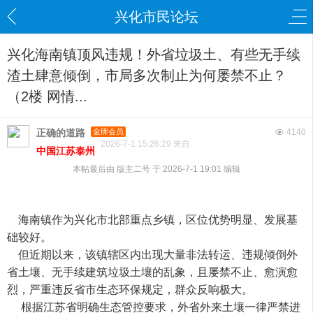
兴化市民论坛
兴化海南镇顶风违规！外省垃圾土、有些无手续
渣土肆意倾倒，市局多次制止为何屡禁不止？
（2楼 网情...
正确的道路
金牌会员
4140
2026-7-1 15:26:29 来自
中国江苏泰州
本帖最后由 版主二号 于 2026-7-1 19:01 编辑
海南镇作为兴化市北部重点乡镇，区位优势明显、发展基
础较好。
但近期以来，该镇辖区内出现大量非法转运、违规倾倒外
省土壤、无手续建筑垃圾土壤的乱象，且屡禁不止、愈演愈
烈，严重违反省市生态环保规定，群众反响极大。
根据江苏省明确生态管控要求，外省外来土壤一律严禁进