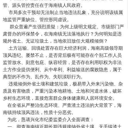
管、源头管控责任在于海南镇人民政府。
市局多次干预却无法制止当地违法乱象，充分说明该镇属
地监管严重缺位、管控形同虚设。
群众普遍产生强烈质疑：为何上级明文规定、市级部门严
肃督办的环保禁令，在海南镇无法落地执行？为何明知是违
规外省土、无证垃圾土，当地依旧放任大规模倾倒？
土方运输、回填处置存在巨大经济利润，海南高级领导期
顶风违纪、屡禁不止，是否背后极有可能存在个别工作人员
监管放水、刻意包庇、纵容经营，是否存在利用职权为非法
土方作业提供便利、从中牟利、利益输送的腐败隐患，属于
典型的不作为、乱作为、失职渎职行为。
违规倾倒外省土壤和建筑垃圾，极易带入外来污染物、杂
质及有害物质，严重污染本地耕地、土地和河道水体，破坏
乡村生态环境，直接危害群众身体健康和人居环境安全。
在全省从严整治生态环境、严查渣土违法的大背景下，海
南镇持续顶风违法，性质十分恶劣。
为此，恳请兴化市纪委监委介入全面调查：
一、彻查海南镇近期长期违规接纳外省土壤、无手续渣土