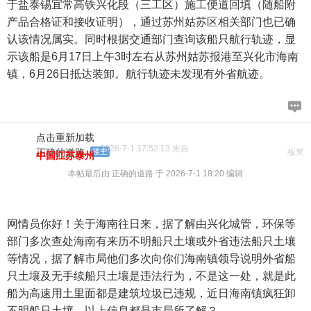
于盐泰锡宜常高铁兴化段（三工区）施工便道回填（随船附
产品合格证和接收证明），通过苏州姑苏区相关部门也已确
认该情况属实。同时根据交通部门查询该船只航行轨迹，显
示该船是6月17日上午3时左右从苏州姑苏报港至兴化市海南
镇，6月26日抵达装卸。航行轨迹未发现有外省航迹。
点击重新加载
2026-7-1 17:52:13 来自
正确的道路
楼主
板凳
中国江苏泰州
本帖最后由 正确的道路 于 2026-7-1 18:20 编辑
网情员你好！关于海南往日来，据了解由兴化城管，环保等
部门多次查处海南有来历不明船只土壤或外省违法船只土壤
等情况，据了解市局他们多次向你们海南镇领导说明外省船
只土壤及无手续船只土壤是违法行为，不是这一处，就是此
船为高速用土里面都是建筑垃圾已违规，近日海南镇疯狂卸
不明船只土壤，以上信息都是市局所了解？