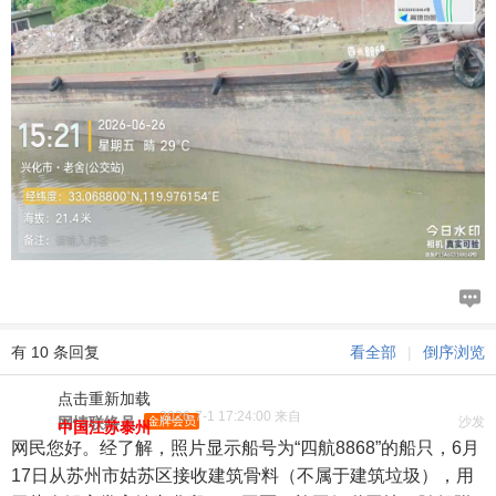
有 10 条回复
看全部
|
倒序浏览
点击重新加载
2026-7-1 17:24:00 来自
网情联络员
金牌会员
沙发
中国江苏泰州
网民您好。经了解，照片显示船号为“四航8868”的船只，6月
17日从苏州市姑苏区接收建筑骨料（不属于建筑垃圾），用