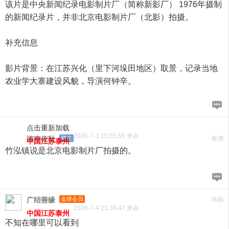
该片是中央新闻纪录电影制片厂（简称新影厂） 1976年摄制
的新闻纪录片，并非北京电影制片厂（北影）拍摄。
补充信息
影片背景：在江苏兴化（里下河垛田地区）取景，记录当地
农业学大寨建设风貌，导演何钟辛。
点击重新加载
2026-7-3 10:55:55 来自
涛声依秋
楼主
板凳
中国江苏泰州
竹泓镇说是北京电影制片厂拍摄的。
广结善缘
金牌会员
地板
2026-7-4 21:38:47 来自
中国江苏泰州
不知在哪里可以看到