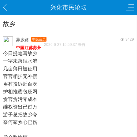
兴化市民论坛
故乡
异乡路
中级会员
3429
2026-6-27 15:59:37 来自
中国江苏苏州
今日提笔写故乡
一字未落泪水淌
几亩薄田被征用
官官相护无补偿
乡村投诉近百次
护相推诿包庇网
贪官贪污零成本
维权资出已过万
游子总把故乡夸
奈何家乡心已伤