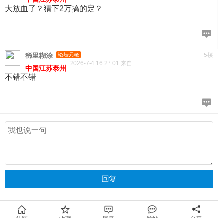
大放血了？猜下2万搞的定？
稀里糊涂
论坛元老
5楼
2026-7-4 16:27:01 来自
中国江苏泰州
不错不错