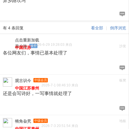
异乡路坎坷
有 4 条回复
看全部
|
倒序浏览
点击重新加载
2026-6-29 19:28:03 来自
异乡路
楼主
沙发
中国江苏
各位网友们，事情已基本处理了
观古识今
中级会员
板凳
2026-7-1 08:46:10 来自
中国江苏泰州
还是会写诗好，一写事情就处理了
犄角旮旯
中级会员
地板
2026-7-3 20:51:54 来自
中国江苏泰州