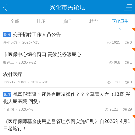
兴化市民论坛
全部
排序
热门
精华
医疗卫生
公开招聘工作人员公告
图片
诗和远方
-
2026-7-23
1025
0
市医保中心综合窗口 高效服务暖民心
搬运工
-
2026-7-22
968
1
农村医疗
13921714392
-
2026-5-30
1731
0
是真假李逵？还是有暗箱操作？？？草菅人命（13楼 兴
图片
化人民医院 回复）
车正国
-
2026-4-7
9121
29
《医疗保障基金使用监督管理条例实施细则》自2026年4月1
日起施行！