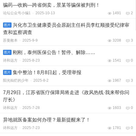
骗药—收购—跨省倒卖，景某等骗保被判刑！
论坛公众号小编1
-
2025-10-13
1491
2
兴化市卫生健康委员会原副主任科员李红顺接受纪律审
图片
查和监察调查
苏曼敞本
-
2025-9-9
3208
3
刚刚，泰州医保公告！暂停、解除……
图片
诗和远方
-
2025-8-23
1541
0
集中整治！8月8日起，受理举报
图片
阳光灿烂的少年
-
2025-8-2
1967
3
7月29日，江苏省医疗保障局将走进《政风热线·我来帮你问
厅长》
诗和远方
-
2025-7-28
1603
0
异地就医备案如何办理？最新提醒来了！
诗和远方
-
2025-7-23
1781
0