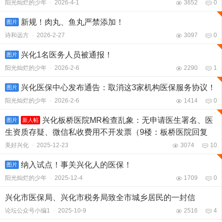
阳光灿烂的少年
-
2026-4-1
3652
0
新规！肉丸、鱼丸严禁添加！
图片
诗和远方
-
2026-2-27
3097
0
兴化1名医务人员被通报！
图片
阳光灿烂的少年
-
2026-2-6
2290
1
兴化医保中心发布通告：取消这3家机构医保服务协议！
图片
阳光灿烂的少年
-
2026-2-6
1414
0
兴化板桥医院MR检查乱象：无申请医生署名、医
图片
新人帖
生资质存疑、微信私收费用不开发票（9楼：板桥医院回复
美好兴化
-
2025-12-23
3074
10
纳入试点！事关兴化人的医保！
图片
阳光灿烂的少年
-
2025-12-4
1709
0
兴化市医保局、兴化市税务局致全市城乡居民的一封信
论坛公众号小编1
-
2025-10-9
2516
4