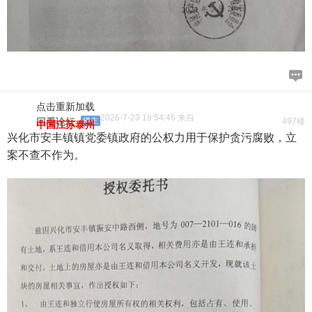
点击重新加载
2026-7-23 19:54:46 来自
回看论坛
楼主
497楼
中国江苏泰州
兴化市安丰镇镇党委镇政府的公权力用于保护贪污腐败，立
案不查不作为。