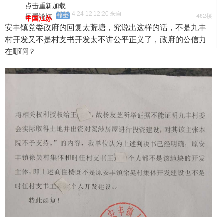
点击重新加载
2026-4-24 12:12:20 来自
回看论坛
楼主
482楼
中国江苏
安丰镇党委政府的回复太荒塘，究说出这样的话，不是九丰
村开发又不是村支书开发太不讲公平正义了，政府的公信力
在哪啊？