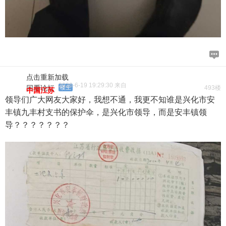
点击重新加载
2026-6-19 19:29:30 来自
回看论坛
楼主
493楼
中国江苏
领导们广大网友大家好，我想不通，我更不知谁是兴化市安
丰镇九丰村支书的保护伞，是兴化市领导，而是安丰镇领
导？？？？？？？