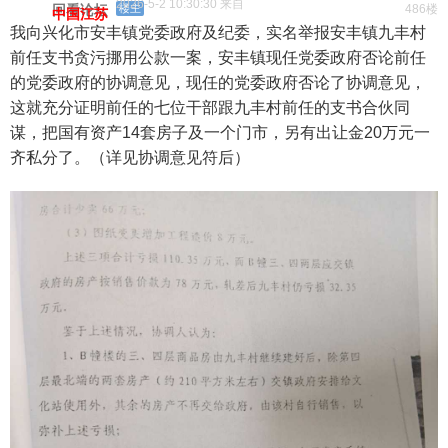
2026-5-2 10:30:30 来自
回看论坛
楼主
486楼
中国江苏
我向兴化市安丰镇党委政府及纪委，实名举报安丰镇九丰村
前任支书贪污挪用公款一案，安丰镇现任党委政府否论前任
的党委政府的协调意见，现任的党委政府否论了协调意见，
这就充分证明前任的七位干部跟九丰村前任的支书合伙同
谋，把国有资产14套房子及一个门市，另有出让金20万元一
齐私分了。（详见协调意见符后）