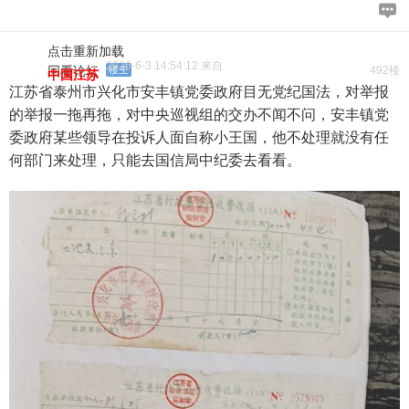
点击重新加载
2026-6-3 14:54:12 来自
回看论坛
楼主
492楼
中国江苏
江苏省泰州市兴化市安丰镇党委政府目无党纪国法，对举报
的举报一拖再拖，对中央巡视组的交办不闻不问，安丰镇党
委政府某些领导在投诉人面自称小王国，他不处理就没有任
何部门来处理，只能去国信局中纪委去看看。