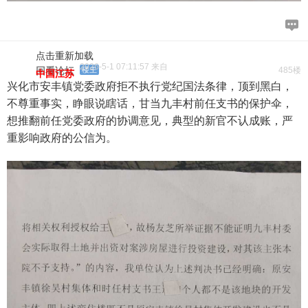
点击重新加载
2026-5-1 07:11:57 来自
回看论坛
楼主
485楼
中国江苏
兴化市安丰镇党委政府拒不执行党纪国法条律，顶到黑白，
不尊重事实，睁眼说瞎话，甘当九丰村前任支书的保护伞，
想推翻前任党委政府的协调意见，典型的新官不认成账，严
重影响政府的公信为。