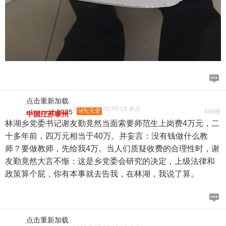
点击重新加载
2026-7-24 20:45:18 来自
nlxxzxzh2035
论坛元老
498楼
中国江苏泰州
林湖乡党委书记谢友勤竟然当面索要师范生上岗费4万元，二
十多年前，四万元相当于40万。并妄言：没有钱做什么教
师？要做教师，先给我4万。当人们质疑收费的合理性时，谢
友勤竟然大言不惭：这是乡党委会研究的决定，上级法律和
政策算个屁，你有本事就去告我，在林湖，我说了算。
点击重新加载