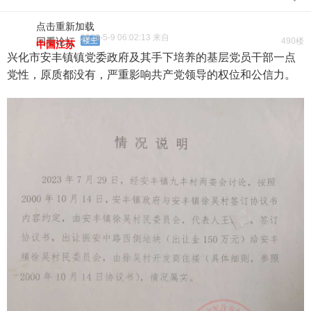
点击重新加载
2026-5-9 06:02:13 来自
回看论坛
楼主
490楼
中国江苏
兴化市安丰镇镇党委政府及其手下培养的基层党员干部一点
党性，原质都没有，严重影响共产党领导的权位和公信力。