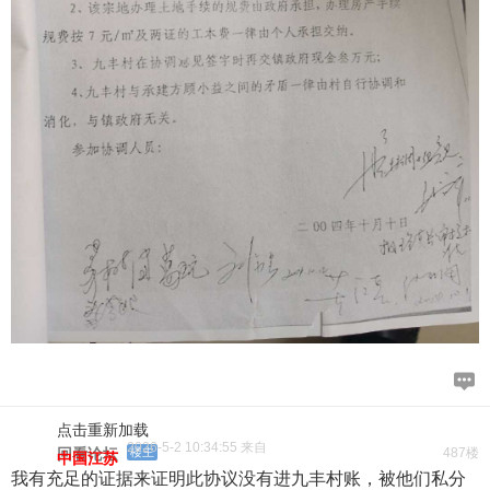
点击重新加载
2026-5-2 10:34:55 来自
回看论坛
楼主
487楼
中国江苏
我有充足的证据来证明此协议没有进九丰村账，被他们私分