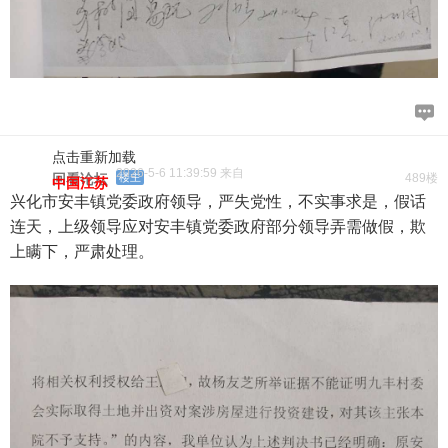
点击重新加载
2026-5-6 11:39:59 来自
回看论坛
楼主
489楼
中国江苏
兴化市安丰镇党委政府领导，严失党性，不实事求是，假话
连天，上级领导应对安丰镇党委政府部分领导弄需做假，欺
上瞒下，严肃处理。