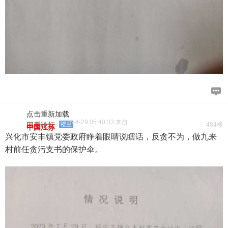
点击重新加载
2026-4-29 05:40:33 来自
回看论坛
楼主
484楼
中国江苏
兴化市安丰镇党委政府睁着眼睛说瞎话，反贪不为，做九来
村前任贪污支书的保护伞。