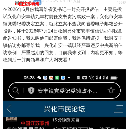
2026-7-25 07:10:16 来自
回看论坛
楼主
499楼
中国江苏泰州
在2026年6月份我写给省委书记一封公开投诉信，主要是投
诉兴化市安丰镇九丰村前任支书贪污腐败一案，兴化市安丰
镇党委纪委决定立案，就此立案不查我向省委电子邮箱公开
投诉，终于2026年7月24日收到兴化市安丰镇信访办叫我拿
此告知书，我以叫他们邮寄给我，我是保留证据，我叫安丰
镇信访办邮寄给我，兴化市安丰镇以经严重违反中央新的信
访条例，严重赵期的回复，目前我未收到，內容更不知，等
收到后一并向领导和广大网友看！