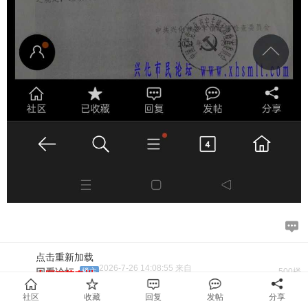
点击重新加载
2026-7-26 14:08:55 来自
回看论坛
楼主
500楼
中国江苏泰州
我是2026年6月通过电子邮箱写给省委书记信书记的投诉
社区
收藏
回复
发帖
分享
信，按信访新条例7天就应该受理不受理回复，二十天必须有