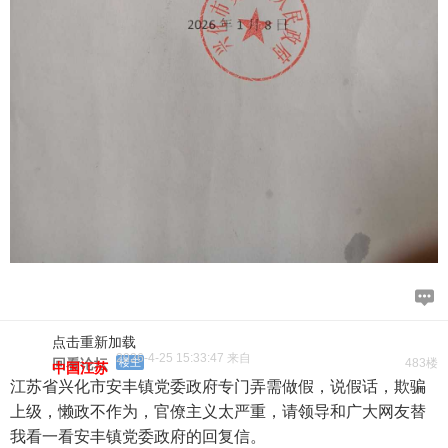
点击重新加载
2026-4-25 15:33:47 来自
回看论坛
楼主
483楼
中国江苏
江苏省兴化市安丰镇党委政府专门弄需做假，说假话，欺骗
上级，懒政不作为，官僚主义太严重，请领导和广大网友替
我看一看安丰镇党委政府的回复信。