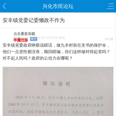
兴化市民论坛
安丰镇党委记委懒政不作为
点击重新加载
2026-4-24 12:07:06 来自
回看论坛
楼主
481楼
中国江苏
安丰镇党委政府睁眼说瞎话，做九丰村前任支书的保护伞，
他们一点党性都没有，顺回瞎编，你们这样做对得起党吗？
对不起人民吗？政府的公信力在哪呢？