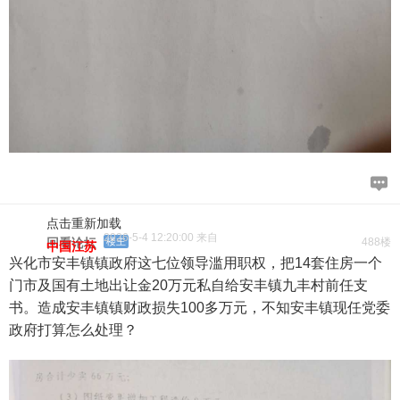
点击重新加载
2026-5-4 12:20:00 来自
回看论坛
楼主
488楼
中国江苏
兴化市安丰镇镇政府这七位领导滥用职权，把14套住房一个
门市及国有土地出让金20万元私自给安丰镇九丰村前任支
书。造成安丰镇镇财政损失100多万元，不知安丰镇现任党委
政府打算怎么处理？