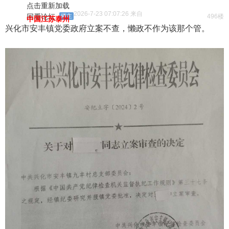
点击重新加载
2026-7-23 07:07:26 来自
回看论坛
楼主
496楼
中国江苏泰州
兴化市安丰镇党委政府立案不查，懒政不作为该那个管。