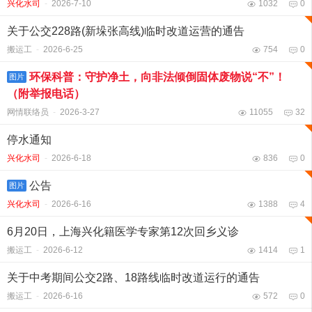
兴化水司
-
2026-7-10
1032
0
关于公交228路(新垛张高线)临时改道运营的通告
搬运工
-
2026-6-25
754
0
环保科普：守护净土，向非法倾倒固体废物说“不”！
图片
（附举报电话）
网情联络员
-
2026-3-27
11055
32
停水通知
兴化水司
-
2026-6-18
836
0
公告
图片
兴化水司
-
2026-6-16
1388
4
6月20日，上海兴化籍医学专家第12次回乡义诊
搬运工
-
2026-6-12
1414
1
关于中考期间公交2路、18路线临时改道运行的通告
搬运工
-
2026-6-16
572
0