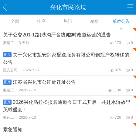
兴化市民论坛
全部
排序
热门
精华
单位公告
关于公交201-1路(沙沟严舍线)临时改道运营的通告
搬运工
-
3 天前
173
0
关于兴化市瓶安到家配送服务有限公司钢瓶产权转移的
图片
公告
瓶安公司
-
2026-7-27
975
0
江苏省兴化市公证处迁址公告
图片
搬运工
-
2026-7-15
1130
0
2026兴化马拉松报名通道今日正式开启，共赴水浒故里
图片
英雄盛会！
搬运工
-
2026-7-13
726
0
紧急通知