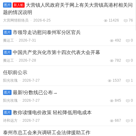
大营镇人民政府关于网上有关大营镇高港村相关问
图片
新人帖
题的情况说明
大营网情联络员
-
2026-6-25
11426
76
市领导走访慰问泰州军分区官兵
图片
搬运工
-
2026-7-31
492
0
中国共产党兴化市第十四次代表大会开幕
图片
搬运工
-
2026-7-28
782
0
任职前公示
阳光玫瑰
-
2026-7-27
1537
1
最新!分数线已公布→
图片
阳光玫瑰
-
2026-7-27
845
0
教你读懂电价政策 轻松降低用电成本
图片
诗和远方
-
2026-7-27
667
0
泰州市总工会来兴调研工会法律援助工作