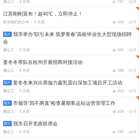
搬运工
-
3 天前
197
0
江苏刚刚宣布！超40℃，立即停止！
阳光灿烂的少年
-
5 天前
426
0
我市举办“职引未来 筑梦青春”高校毕业生大型现场招聘
图片
会
搬运工
-
5 天前
345
0
姜冬冬带队在杭州开展招商对接活动
搬运工
-
5 天前
298
0
姜冬冬来兴出席伽力森乳蛋白深加工项目开工活动
图片
搬运工
-
5 天前
323
0
市领导“四不两直”检查暑期客运站运营管理工作
图片
搬运工
-
5 天前
306
0
我市召开党政联席会
图片
搬运工
-
5 天前
295
0