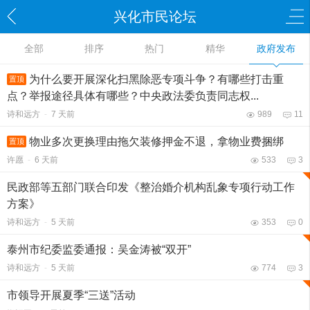
兴化市民论坛
全部
排序
热门
精华
政府发布
为什么要开展深化扫黑除恶专项斗争？有哪些打击重
置顶
点？举报途径具体有哪些？中央政法委负责同志权...
诗和远方
-
7 天前
989
11
物业多次更换理由拖欠装修押金不退，拿物业费捆绑
置顶
许愿
-
6 天前
533
3
民政部等五部门联合印发《整治婚介机构乱象专项行动工作
方案》
诗和远方
-
5 天前
353
0
泰州市纪委监委通报：吴金涛被“双开”
诗和远方
-
5 天前
774
3
市领导开展夏季“三送”活动