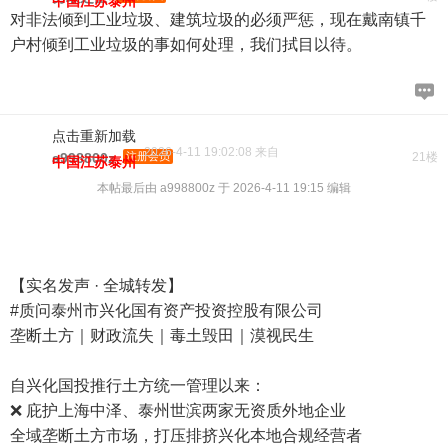
中国江苏泰州
对非法倾到工业垃圾、建筑垃圾的必须严惩，现在戴南镇千
户村倾到工业垃圾的事如何处理，我们拭目以待。
点击重新加载
2026-4-11 19:02:08 来自
a998800z
注册会员
21楼
中国江苏泰州
本帖最后由 a998800z 于 2026-4-11 19:15 编辑
【实名发声 · 全城转发】
#质问泰州市兴化国有资产投资控股有限公司
垄断土方｜财政流失｜毒土毁田｜漠视民生
自兴化国投推行土方统一管理以来：
❌ 庇护上海中泽、泰州世滨两家无资质外地企业
全域垄断土方市场，打压排挤兴化本地合规经营者