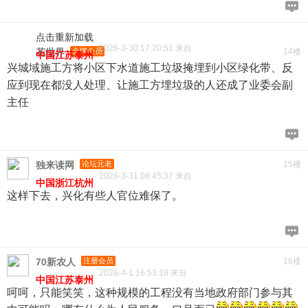
点击重新加载
2026-3-30 17:20:51 来自
花世界
金牌会员
14楼
中国江苏泰州
兴城域施工方将小区下水道施工垃圾掩埋到小区绿化带、反
应到现在都没人处理、让施工方埋垃圾的人还成了业委会副
主任
独来读网
论坛元老
15楼
2026-3-31 08:45:37 来自
中国浙江杭州
这样下去，兴化有些人官位难保了。
70新农人
注册会员
16楼
2026-4-1 16:53:18 来自
中国江苏泰州
呵呵，只能笑笑，这种规模的工程没有当地政府部门参与其