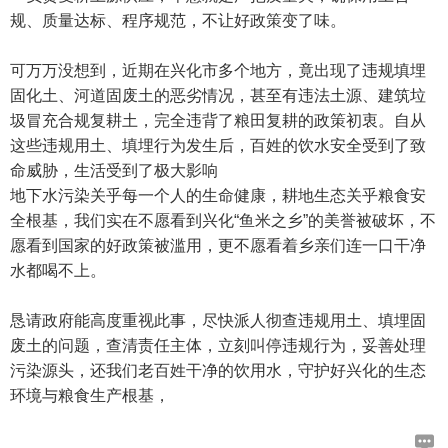
规、质量达标、程序规范，不让好政策变了味。
可万万没想到，近期在兴化市多个地方，竟出现了违规填埋
固化土、河道固废土的恶劣情况，甚至有违法土源、建筑垃
圾冒充合规复耕土，完全违背了粮田复耕的政策初衷。自从
这些违规用土、填埋行为发生后，百姓的饮水安全受到了致
命威胁，生活受到了极大影响
地下水污染关乎每一个人的生命健康，耕地生态关乎粮食安
全根基，我们实在不愿看到兴化“鱼米之乡”的美誉被破坏，不
愿看到国家的好政策被滥用，更不愿看着乡亲们连一口干净
水都喝不上。
恳请政府能高度重视此事，尽快派人彻查违规用土、填埋固
废土的问题，查清责任主体，立刻叫停违规行为，妥善处理
污染源头，还我们老百姓干净的饮用水，守护好兴化的生态
环境与粮食生产根基，