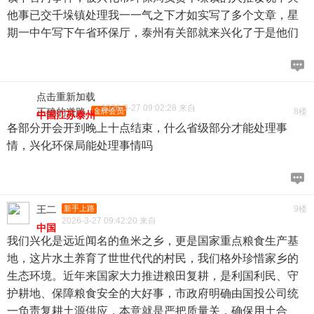
他事已交千垛镇处理我一一气之下才如实写了多个文章，星
期一中午写下午省环保厅，泰州有关部就来兴化了于是他们
点击重新加载
2026-3-27 09:02:28 来自
正确的道路
金牌会员
8楼
中国江苏泰州
各部分开会开到晚上十点结束，什么省级部分才能处理事
情，兴化环保局能处理事情吗
王二
新手上路
9楼
2026-3-27 09:42:20 来自
中国
我们兴化是远近闻名的鱼米之乡，更是国家重点粮食生产基
地，这片水土养育了世世代代的村民，我们格外珍惜家乡的
生态环境。近年来国家大力推进粮田复耕，是利国利民、守
护耕地、保障粮食安全的大好事，市政府明确由国投公司统
一负责复耕土源供应，本意就是严把质量关，确保用土合