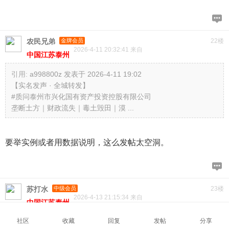
农民兄弟
金牌会员
22楼
2026-4-11 20:32:41 来自
中国江苏泰州
引用:
a998800z 发表于 2026-4-11 19:02
【实名发声 · 全城转发】
#质问泰州市兴化国有资产投资控股有限公司
垄断土方｜财政流失｜毒土毁田｜漠 ...
要举实例或者用数据说明，这么发帖太空洞。
苏打水
中级会员
23楼
2026-4-13 21:15:34 来自
中国江苏泰州
废土危害大！寸草不生
社区
收藏
回复
发帖
分享