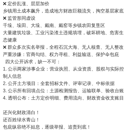
❌ 定价乱涨、层层加价
乡镇用土成本飙升，造成地方财政巨额流失，掏空基层家底
❌ 监管形同虚设
千垛、垛田、大垛、戴南、戴窑等乡镇农田复垦区
大量建筑垃圾、工业污染渣土违规填埋，破坏耕地、危害生
态健康
❌ 群众多次实名举报，全程石沉大海、无人核查、无人整改
严重涉嫌：官商勾结、权力寻租、利益输送、保护伞包庇
四大公开诉求，缺一不可：
1. 公示两家涉事企业：营业执照、从业资质、股权与实际控
制人信息
2. 公开土方项目：全套招标文件、评审记录、中标依据
3. 公示所有回填点位：土源检测报告、运输联单、验收台账
4. 透明公布：土方定价明细、费用流向、财政资金收支账目
还兴化财政清白！
还百姓绿水青山！
包庇纵容绝不姑息，逐级举报、追责到底！