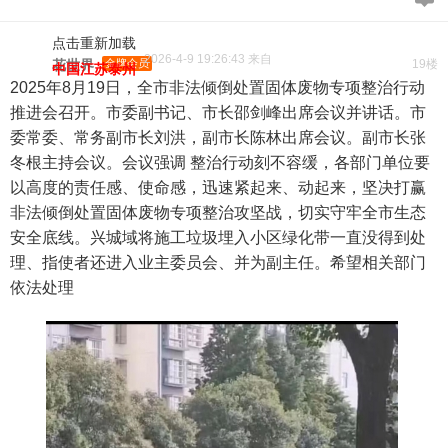
点击重新加载
2026-4-9 19:26:43 来自
花世界
金牌会员
19楼
中国江苏泰州
2025年8月19日，全市非法倾倒处置固体废物专项整治行动
推进会召开。市委副书记、市长邵剑峰出席会议并讲话。市
委常委、常务副市长刘洪，副市长陈林出席会议。副市长张
冬根主持会议。会议强调 整治行动刻不容缓，各部门单位要
以高度的责任感、使命感，迅速紧起来、动起来，坚决打赢
非法倾倒处置固体废物专项整治攻坚战，切实守牢全市生态
安全底线。兴城域将施工垃圾埋入小区绿化带一直没得到处
理、指使者还进入业主委员会、并为副主任。希望相关部门
依法处理