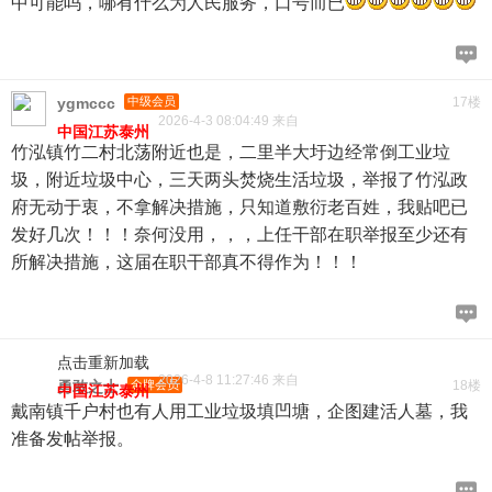
中可能吗，哪有什么为人民服务，口号而已
ygmccc
中级会员
17楼
2026-4-3 08:04:49 来自
中国江苏泰州
竹泓镇竹二村北荡附近也是，二里半大圩边经常倒工业垃
圾，附近垃圾中心，三天两头焚烧生活垃圾，举报了竹泓政
府无动于衷，不拿解决措施，只知道敷衍老百姓，我贴吧已
发好几次！！！奈何没用，，，上任干部在职举报至少还有
所解决措施，这届在职干部真不得作为！！！
点击重新加载
2026-4-8 11:27:46 来自
勇敢之士
金牌会员
18楼
中国江苏泰州
戴南镇千户村也有人用工业垃圾填凹塘，企图建活人墓，我
准备发帖举报。