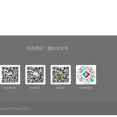
关注我们：微信公众号
兴化市民论谈
骑牛唱山歌
美垛金花
不良信息举报
d by Discuz! X3.4