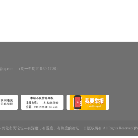
@qq.com （周一至周五 8:30-17:30）
-2014 兴化市民论坛---有深度，有温度、有热度的论坛！ () 版权所有 All Rights Reserved()Powere