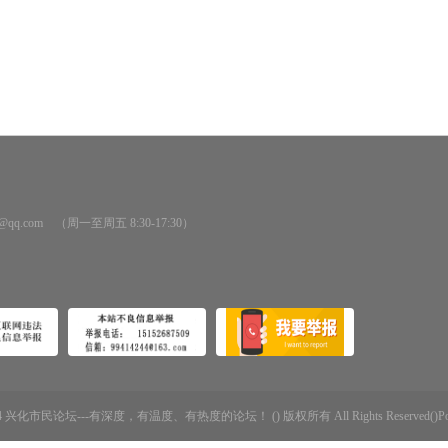
@qq.com （周一至周五 8:30-17:30）
-2014 兴化市民论坛---有深度，有温度、有热度的论坛！ () 版权所有 All Rights Reserved()Powere