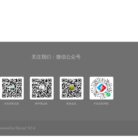
关注我们：微信公众号
兴化市民论谈
骑牛唱山歌
美垛金花
不良信息举报
d by Discuz! X3.4