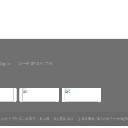
@qq.com （周一至周五 8:30-17:30）
-2014 兴化市民论坛---有深度，有温度、有热度的论坛！ () 版权所有 All Rights Reserved()Powere