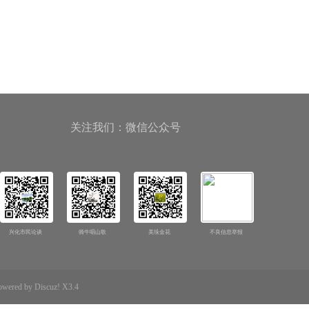
关注我们：微信公众号
兴化市民论谈
骑牛唱山歌
美垛金花
不良信息举报
d by Discuz! X3.4