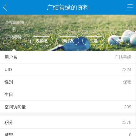
广结善缘的资料
点击重新加
载
广结善缘
发消息
加好友
主题
资料
用户名
广结善缘
UID
7324
性别
保密
生日
-
空间访问量
209
积分
2378
威望
0