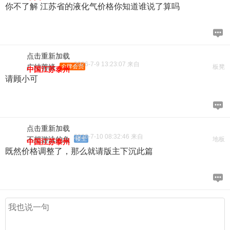
你不了解 江苏省的液化气价格你知道谁说了算吗
点击重新加载
2026-7-9 13:23:07 来自
广结善缘
金牌会员
板凳
中国江苏泰州
请顾小可
点击重新加载
2026-7-10 08:32:46 来自
不想游泳的鱼
楼主
地板
中国江苏泰州
既然价格调整了，那么就请版主下沉此篇