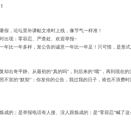
！
暑假，论坛里补课帖文准时上线，像节气一样准！
时出现：零容忍、严查处、欢迎举报~
一年比一年多样，发公告的诚意一年比一年足！只可惜，是形式上的
复却出奇平静。从最初的“真的吗”，到后来的“哦”，再到现在的
照不宣的“默契”：你发你的公告，我过我的日子，谁也不浪费时
炼成的；是举报电话有人接、没人跟炼成的；是“零容忍”喊了