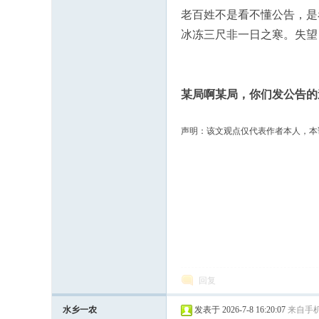
民
老百姓不是看不懂公告，是
冰冻三尺非一日之寒。失望
某局啊某局，你们发公告的
声明：该文观点仅代表作者本人，本
论
回复
坛
水乡一农
发表于 2026-7-8 16:20:07
来自手