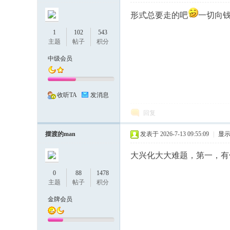
形式总要走的吧
一切向
1
102
543
主题
帖子
积分
中级会员
---
收听TA
发消息
回复
摆渡的man
发表于 2026-7-13 09:55:09
|
显
大兴化大大难题，第一，有
0
88
1478
主题
帖子
积分
有
金牌会员