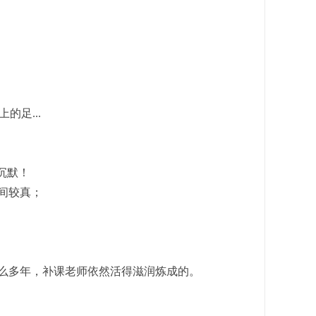
足...
沉默！
间较真；
这么多年，补课老师依然活得滋润炼成的。