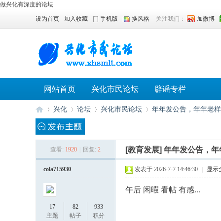
做兴化有深度的论坛
设为首页
加入收藏
手机版
换风格
关注我们：
加微博
网站首页
兴化市民论坛
辟谣专栏
兴化
论坛
兴化市民论坛
年年发公告，年年老样
[教育发展]
年年发公告，年
查看:
1920
|
回复:
2
兴
»
›
›
›
cola715930
发表于 2026-7-7 14:46:30
|
显示
午后 闲暇 看帖 有感...
17
82
933
主题
帖子
积分