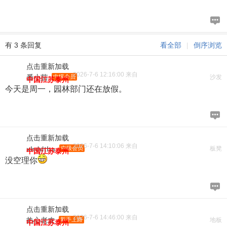
有 3 条回复
看全部
|
倒序浏览
点击重新加载
2026-7-6 12:16:00 来自
番小茄
中级会员
沙发
中国江苏泰州
今天是周一，园林部门还在放假。
点击重新加载
2026-7-6 14:10:06 来自
xhddtha
中级会员
板凳
中国江苏泰州
没空理你
点击重新加载
2026-7-6 14:46:00 来自
热心老农
新手上路
地板
中国江苏泰州