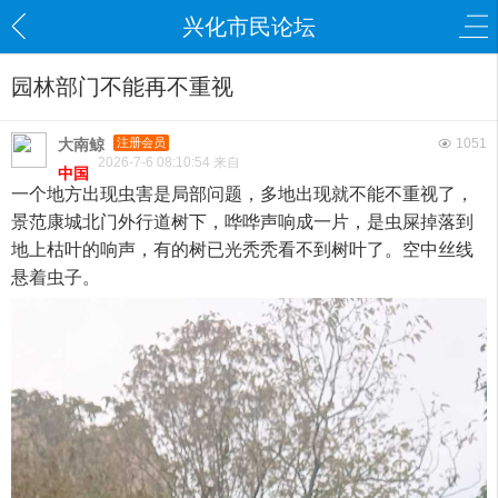
兴化市民论坛
园林部门不能再不重视
大南鲸
注册会员
1051
2026-7-6 08:10:54 来自
中国
一个地方出现虫害是局部问题，多地出现就不能不重视了，
景范康城北门外行道树下，哗哗声响成一片，是虫屎掉落到
地上枯叶的响声，有的树已光秃秃看不到树叶了。空中丝线
悬着虫子。