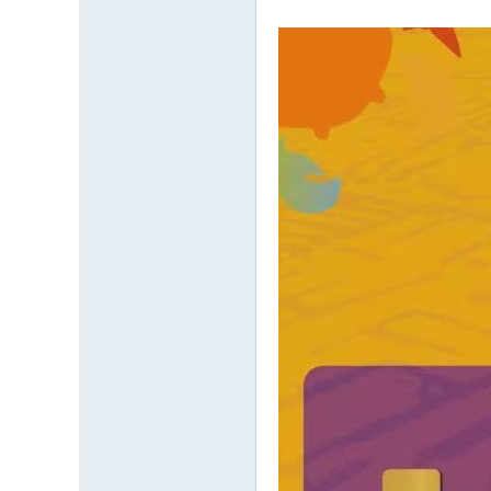
民
论
坛