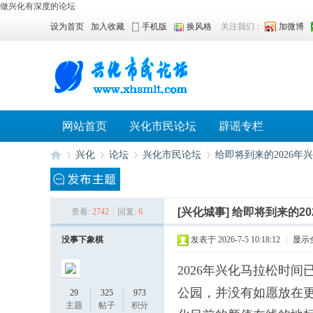
做兴化有深度的论坛
设为首页
加入收藏
手机版
换风格
关注我们：
加微博
网站首页
兴化市民论坛
辟谣专栏
兴化
论坛
兴化市民论坛
给即将到来的2026年兴
[兴化城事]
给即将到来的2
查看:
2742
|
回复:
6
兴
»
›
›
›
没事下象棋
发表于 2026-7-5 10:18:12
|
显示
2026年兴化马拉松时间
公园，并没有如愿放在
29
325
973
主题
帖子
积分