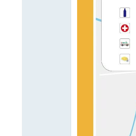
温
度
、