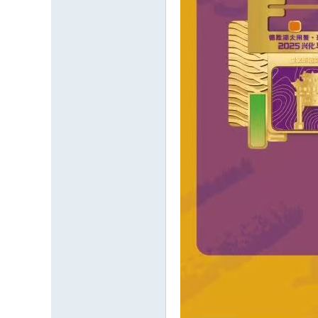
---
有