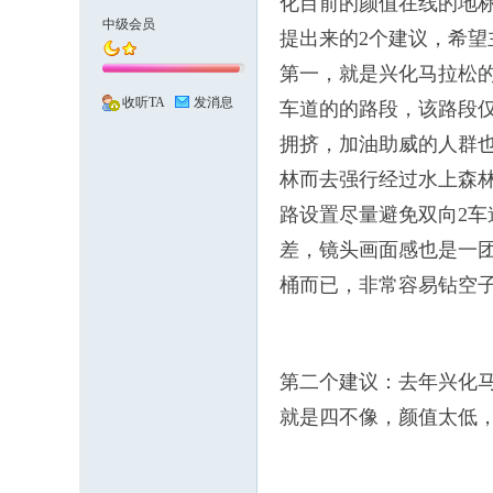
化目前的颜值在线的地
中级会员
提出来的2个建议，希望
化
第一，就是兴化马拉松的
收听TA
发消息
车道的的路段，该路段
拥挤，加油助威的人群
林而去强行经过水上森
路设置尽量避免双向2
差，镜头画面感也是一
桶而已，非常容易钻空
市
第二个建议：去年兴化
就是四不像，颜值太低