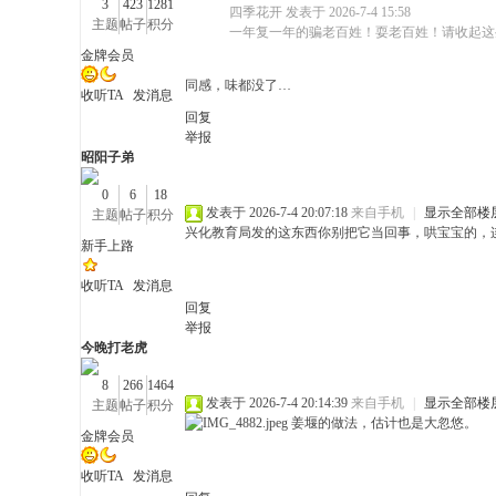
3
423
1281
四季花开 发表于 2026-7-4 15:58
主题
帖子
积分
一年复一年的骗老百姓！耍老百姓！请收起这
金牌会员
同感，味都没了…
收听TA
发消息
回复
举报
昭阳子弟
---
0
6
18
发表于 2026-7-4 20:07:18
来自手机
|
显示全部楼
主题
帖子
积分
兴化教育局发的这东西你别把它当回事，哄宝宝的，
新手上路
收听TA
发消息
回复
举报
今晚打老虎
8
266
1464
有
发表于 2026-7-4 20:14:39
来自手机
|
显示全部楼
主题
帖子
积分
姜堰的做法，估计也是大忽悠。
金牌会员
收听TA
发消息