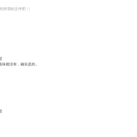
些所谓的文件吧！|
层
连味都没有，确实是的。
层