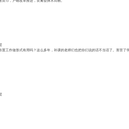
逐良币，户籍改革推进，良禽会择木而栖。
层
布置工作做形式有用吗？这么多年，补课的老师们也把你们说的话不当话了。害苦了
层