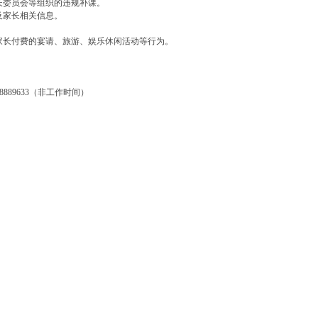
长委员会等组织的违规补课。
及家长相关信息。
家长付费的宴请、旅游、娱乐休闲活动等行为。
338889633（非工作时间）