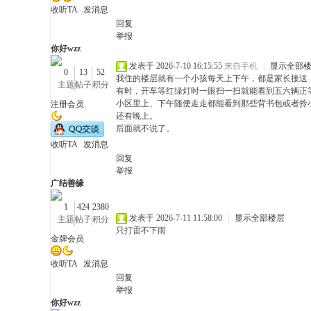
收听TA
发消息
回复
举报
你好wzz
发表于 2026-7-10 16:15:55
来自手机
|
显示全部
0
13
52
我住的楼层就有一个小孩每天上下午，都是家长接送
主题
帖子
积分
有时，开车等红绿灯时一眼扫一扫就能看到五六辆正
小区里上、下午随便走走都能看到那些背书包或者拎
注册会员
还有晚上。
有
后面就不说了。
收听TA
发消息
回复
举报
广结善缘
1
424
2380
发表于 2026-7-11 11:58:00
|
显示全部楼层
主题
帖子
积分
只打雷不下雨
金牌会员
热
收听TA
发消息
回复
举报
你好wzz