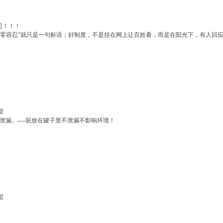
忍！！！
零容忍”就只是一句标语；好制度，不是挂在网上让百姓看，而是在阳光下，有人回应、
层
不泄漏。----屁放在罐子里不泄漏不影响环境！
层