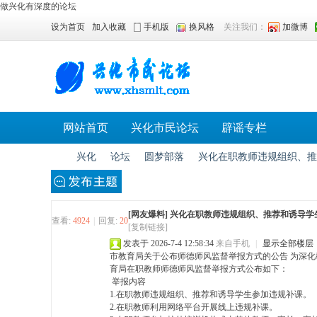
做兴化有深度的论坛
设为首页
加入收藏
手机版
换风格
关注我们：
加微博
网站首页
兴化市民论坛
辟谣专栏
兴化
论坛
圆梦部落
兴化在职教师违规组织、推荐
[网友爆料]
兴化在职教师违规组织、推荐和诱导学
兴
»
›
›
›
查看:
4924
|
回复:
20
[复制链接]
发表于 2026-7-4 12:58:34
来自手机
|
显示全部楼层
市教育局关于公布师德师风监督举报方式的公告 为深
育局在职教师师德师风监督举报方式公布如下：
举报内容
1.在职教师违规组织、推荐和诱导学生参加违规补课。
2.在职教师利用网络平台开展线上违规补课。