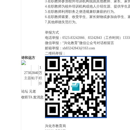
3.在职教师参加校外培训机构或由其他教师、家长、家
4.在职教师为校外培训机构或他人介绍生源、提供学生
5.在职教师利用职务之便违规兼职兼薪的行为。
化
6.在职教师索要、收受学生、家长财物或参加由学生、
7.其他师德失范行为。
举报方式
电话举报：0523-83242066、83242843（工作时间）13
微信举报：“兴化教育”微信公众号对话框留言
邮箱举报：xh83242843@163.com
二维码举报：
诗和远方
1
2730
2840
万
市
主题
帖子
积
分
论坛 元老
收听TA
发消息
兴化市教育局