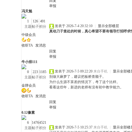
回复
举报
冯天魁
1
126
491
发表于 2026-7-4 20:32:10
|
显示全部楼层
主题
帖子
积分
真动刀子查处的时候，真心希望不要有领导打招呼求
深
中级会员
收听TA
发消息
回复
举报
牛小排111
发表于 2026-7-5 09:22:20
来自手机
|
显示全部楼
0
223
1185
别做大麻梦了，建议把板桥查额子。
主题
帖子
积分
为什么生源不算差的情况下，考了这个比样。
金牌会员
看看这些年，新进的老师有没有初中教学能力。
度
收听TA
发消息
回复
举报
0.12像素
6
1476
4521
发表于 2026-7-5 10:25:37
来自手机
|
显示全部楼
主题
帖子
积分