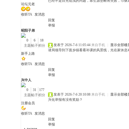
已经不是目光短浅的问题，靠生源垄断将失效，币驱
论坛元老
收听TA
发消息
、
回复
举报
昭阳子弟
0
6
18
发表于 2026-7-6 11:05:44
来自手机
|
显示全部楼
主题
帖子
积分
请局领导到下面乡镇看看补课的风景线，光在家休息
新手上路
收听TA
发消息
回复
举报
有
兴中人
0
31
177
发表于 2026-7-6 20:10:08
来自手机
|
显示全部楼
主题
帖子
积分
兴化举报有没有奖励？
注册会员
收听TA
发消息
回复
举报