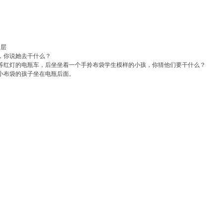
楼层
，你说她去干什么？
等红灯的电瓶车，后坐坐着一个手拎布袋学生模样的小孩，你猜他们要干什么？
小布袋的孩子坐在电瓶后面。