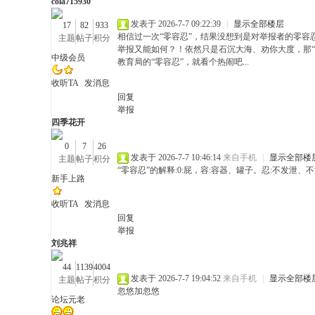
cola715930
温
发表于 2026-7-7 09:22:39
|
显示全部楼层
17
82
933
相信过一次“零容忍”，结果没想到是对举报者的零容
主题
帖子
积分
举报又能如何？！依然只是石沉大海、劝你大度，那“
中级会员
教育局的“零容忍”，就看个热闹吧...
收听TA
发消息
回复
举报
四季花开
0
7
26
度
发表于 2026-7-7 10:46:14
来自手机
|
显示全部楼
主题
帖子
积分
“零容忍”的解释:0:屁，容:容器、罐子。忍:不发泄、
新手上路
收听TA
发消息
回复
举报
刘兆祥
44
1139
4004
发表于 2026-7-7 19:04:52
来自手机
|
显示全部楼
主题
帖子
积分
忽悠加忽悠
、
论坛元老