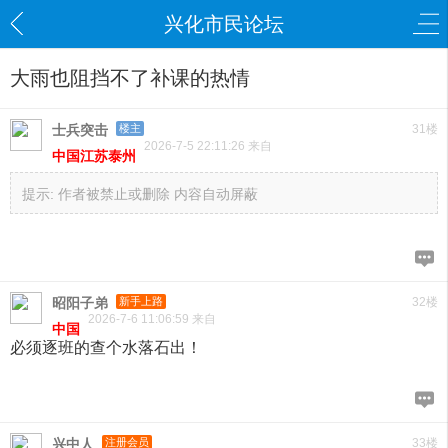
兴化市民论坛
大雨也阻挡不了补课的热情
士兵突击
楼主
31楼
2026-7-5 22:11:26 来自
中国江苏泰州
提示:
作者被禁止或删除 内容自动屏蔽
昭阳子弟
新手上路
32楼
2026-7-6 11:06:59 来自
中国
必须逐班的查个水落石出！
兴中人
注册会员
33楼