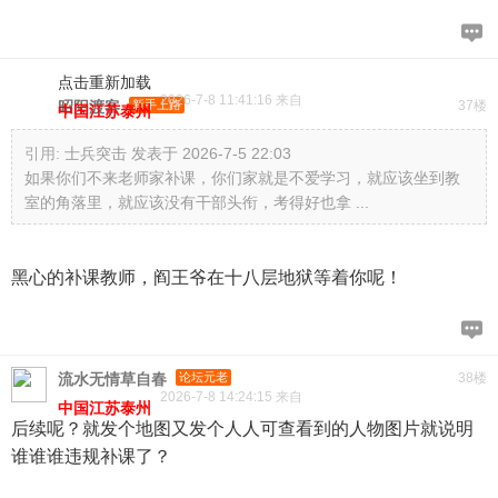
点击重新加载
2026-7-8 11:41:16 来自
昭阳渡客
新手上路
37楼
中国江苏泰州
引用:
士兵突击 发表于 2026-7-5 22:03
如果你们不来老师家补课，你们家就是不爱学习，就应该坐到教
室的角落里，就应该没有干部头衔，考得好也拿 ...
黑心的补课教师，阎王爷在十八层地狱等着你呢！
流水无情草自春
论坛元老
38楼
2026-7-8 14:24:15 来自
中国江苏泰州
后续呢？就发个地图又发个人人可查看到的人物图片就说明
谁谁谁违规补课了？