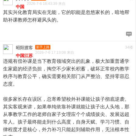
2026-7-6 16:43:39 来自
中国
其实兴化教育局实在无能，它的职能是忽悠家长的，暗地帮
助补课教师怎样避风头的。
昭阳渡客
新手上路
34楼
2026-7-6 17:13:08 来自
中国江苏
违规有偿补课是当下教育领域突出的乱象，极大加重普通学
生家庭的经济负担，掏空不少家长积蓄，破坏正常校内教学
秩序与教育公平，确实需要相关部门从严整治、坚持零容忍
态度。
很多家长存在误区，总寄希望校外补课能让孩子彻底逆袭。
其实客观来讲，如果单纯依靠补课就能让孩子出人头地，那
从事教学工作的老师自家子女理应个个成绩拔尖、发展远超
常人。孩子最终能走到什么高度，自身天赋、学习习惯、自
律程度才是核心，外力补习只能起到辅助作用，无法根本性