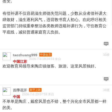
改变。
有偿补课不仅容易滋生师德失范问题，少数从业者借补课大
肆敛财，滋生逐利风气，违背教书育人初心。在此呼吁相关
监管部门持续重拳整治各类教师违规补课行为，守住教育公
平底线，减轻普通家庭育儿负担。
taozhuang999
中级会员
35楼
2026-7-6 19:24:33 来自
中国江苏
欢迎教育局领导来陶庄镇做客、旅游。这里风景独好。
四季花开
新手上路
36楼
2026-7-6 20:07:59 来自
中国
不单单是陶庄，戴窑风景也不错，整个兴化全市风景都一样
的美。