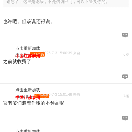
别忘了，这里是论坛，不是信访部门，可以不答复你的。
也许吧。但该说还得说。
点击重新加载
2026-7-3 15:00:39 来自
王九斤
金牌会员
6楼
中国江苏泰州
之前就收费了
点击重新加载
2026-7-3 15:01:49 来自
xhddtha
中级会员
7楼
中国江苏泰州
官老爷们装聋作哑的本领高呢
点击重新加载