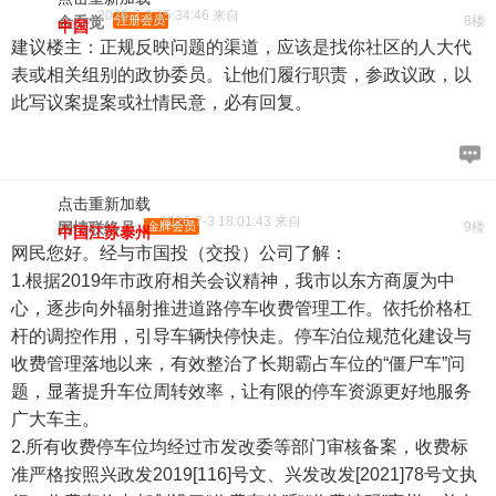
2026-7-3 15:34:46 来自
金乔觉
注册会员
8楼
中国
建议楼主：正规反映问题的渠道，应该是找你社区的人大代
表或相关组别的政协委员。让他们履行职责，参政议政，以
此写议案提案或社情民意，必有回复。
点击重新加载
2026-7-3 18:01:43 来自
网情联络员
金牌会员
9楼
中国江苏泰州
网民您好。经与市国投（交投）公司了解：
1.根据2019年市政府相关会议精神，我市以东方商厦为中
心，逐步向外辐射推进道路停车收费管理工作。依托价格杠
杆的调控作用，引导车辆快停快走。停车泊位规范化建设与
收费管理落地以来，有效整治了长期霸占车位的“僵尸车”问
题，显著提升车位周转效率，让有限的停车资源更好地服务
广大车主。
2.所有收费停车位均经过市发改委等部门审核备案，收费标
准严格按照兴政发2019[116]号文、兴发改发[2021]78号文执