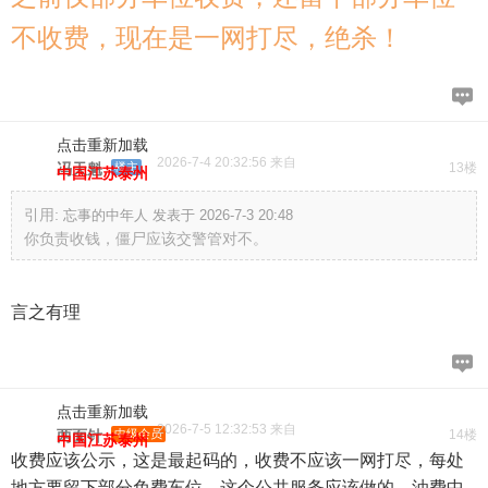
不收费，现在是一网打尽，绝杀！
点击重新加载
2026-7-4 20:32:56 来自
冯天魁
楼主
13楼
中国江苏泰州
引用:
忘事的中年人 发表于 2026-7-3 20:48
你负责收钱，僵尸应该交警管对不。
言之有理
点击重新加载
2026-7-5 12:32:53 来自
两面针
中级会员
14楼
中国江苏泰州
收费应该公示，这是最起码的，收费不应该一网打尽，每处
地方要留下部分免费车位。这个公共服务应该做的。油费中