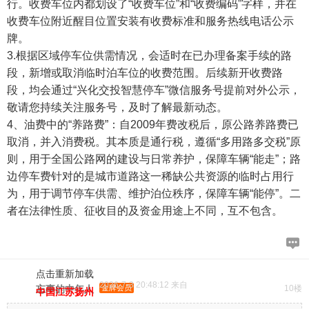
行。收费车位内都划设了“收费车位”和“收费编码”字样，并在
收费车位附近醒目位置安装有收费标准和服务热线电话公示
牌。
3.根据区域停车位供需情况，会适时在已办理备案手续的路
段，新增或取消临时泊车位的收费范围。后续新开收费路
段，均会通过“兴化交投智慧停车”微信服务号提前对外公示，
敬请您持续关注服务号，及时了解最新动态。
4、油费中的“养路费”‌：自2009年费改税后，原公路养路费已
取消，并入消费税。其本质是‌通行税‌，遵循“多用路多交税”原
则，用于全国公路网的‌建设与日常养护，保障车辆“能走”；路
边停车费针对的是城市道路这一稀缺公共资源的‌临时占用行
为‌，用于调节停车供需、维护泊位秩序，保障车辆“能停”。二
者在‌法律性质、征收目的及资金用途‌上不同，互不包含。
点击重新加载
2026-7-3 20:48:12 来自
忘事的中年人
金牌会员
10楼
中国江苏扬州