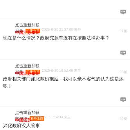
点击重新加载
2026-6-20 21:37:00 来自
兴华
注册会员
97楼
中国江苏泰州
现在是什么情况？政府究竟有没有在按照法律办事？
点击重新加载
2026-6-30 19:52:46 来自
兴华
注册会员
98楼
中国江苏泰州
政府相关部门如此敷衍拖延，我可以毫不客气的认为这是渎
职！
点击重新加载
2026-7-1 11:14:33 来自
环保没
新手上路
99楼
中国江苏
兴化政府没人管事