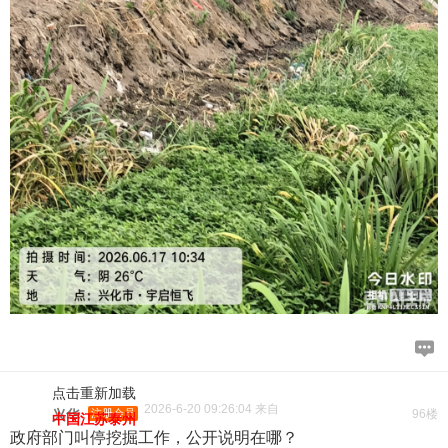
点击重新加载
2026-6-20 09:26:04 来自
兴华
注册会员
96楼
中国江苏泰州
政府部门叫停挖掘工作，公开说明在哪？