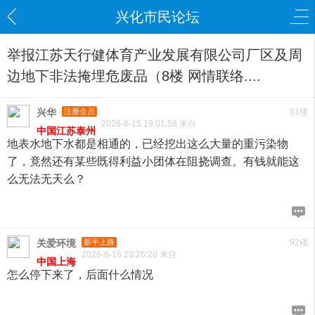
兴化市民论坛
举报江苏天行健体育产业发展有限公司厂区及周
边地下非法掩埋危废品（8楼 网情联络....
兴华
注册会员
91楼
2026-6-15 19:01:58 来自
中国江苏泰州
地表水地下水都是相通的，已经挖出这么大量的重污染物
了，竟然还有某些既得利益小团体在阻挠调查。有钱就能这
么无法无天么？
关爱环境
新手上路
92楼
2026-6-16 20:26:20 来自
中国上海
怎么停下来了，后面什么情况