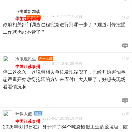
点击重新加载
2026-6-16 22:37:26 来自
兴华
注册会员
93楼
中国江苏泰州
政府相关部门调查过程究竟进行到哪一步了？难道叫停挖掘
工作就扔那不管了？
冷眼观民生
新手上路
94楼
2026-6-17 18:41:39 来自
中国江苏泰州
停工这么久，这说明相关单位发现端倪了，已经开始害怕事
态严重开始敷衍拖延的方针来应付广大人民了，好想去现场
看看情况啊。
环保大使
楼主
95楼
2026-6-17 20:38:19 来自
中国江苏泰州
2026年6月9日在厂外开挖了84个吨袋疑似工业危废垃圾，随