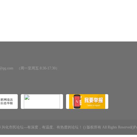
@qq.com （周一至周五 8:30-17:30）
-2014 兴化市民论坛---有深度，有温度、有热度的论坛！ () 版权所有 All Rights Reserved()Powere