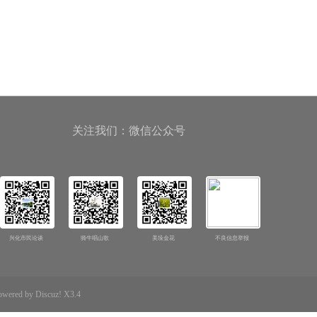
关注我们：微信公众号
兴化市民论谈
骑牛唱山歌
美垛金花
不良信息举报
d by Discuz! X3.4