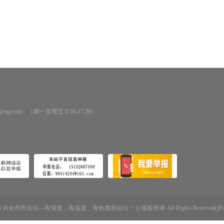
@qq.com （周一至周五 8:30-17:30）
-2014 兴化市民论坛---有深度，有温度、有热度的论坛！ () 版权所有 All Rights Reserved()Powere