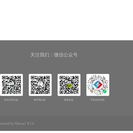
关注我们：微信公众号
兴化市民论谈
骑牛唱山歌
美垛金花
不良信息举报
d by Discuz! X3.4