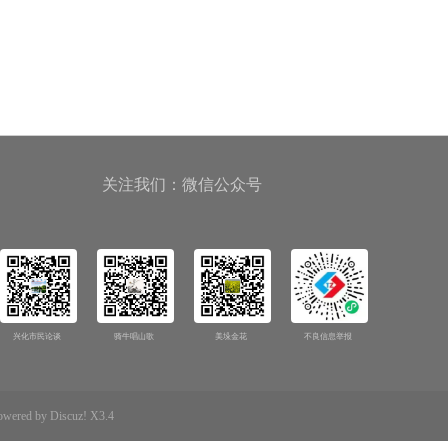
关注我们：微信公众号
兴化市民论谈
骑牛唱山歌
美垛金花
不良信息举报
d by Discuz! X3.4