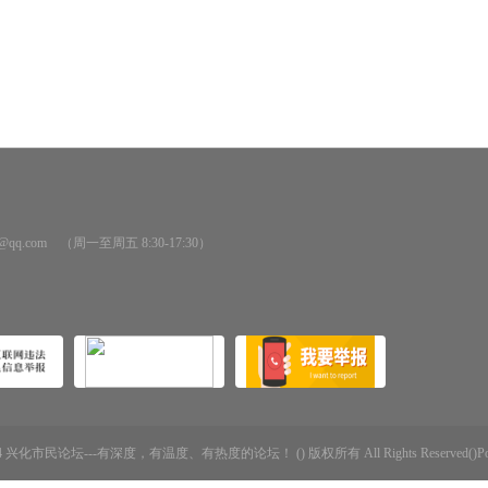
@qq.com （周一至周五 8:30-17:30）
-2014 兴化市民论坛---有深度，有温度、有热度的论坛！ () 版权所有 All Rights Reserved()Powere