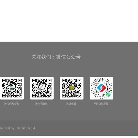
关注我们：微信公众号
兴化市民论谈
骑牛唱山歌
美垛金花
不良信息举报
d by Discuz! X3.4