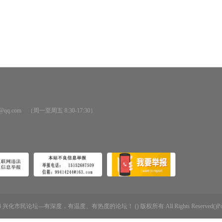
@qq.com （周一至周五 8:30-17:30）
-2014 兴化市民论坛---有深度，有温度、有热度的论坛！ () 版权所有 All Rights Reserved()Powere