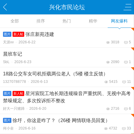
兴化市民论坛
全部
排序
热门
精华
网友爆料
张庄新苑违建
图片
新人帖
天涯vv
-
2026-6-22
3018
5
晨班车记
SbL
-
2026-6-23
2090
1
18路公交车女司机拒载两位老人（5楼 楼主反馈）
13270788778
-
2026-6-13
5415
11
星河宸院工地长期违规噪音严重扰民、无视中高考
图片
新人帖
禁噪规定、多次投诉拒不整改
好大一只猪蹄
-
2026-6-20
2716
6
徐圩，你这是咋了？（26楼 网情联络员回复）
图片
何小全
-
2026-6-16
4732
33