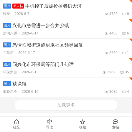
手机掉了后被捡拾者扔大河
图片
新人帖
辣辣
-
2026-6-7
4783
8
兴化市急需进一步合并乡镇
图片
沙沟八饼
-
2026-6-14
4468
6
恳请临城街道施耐庵社区领导回复
图片
二掌柜
-
2026-6-17
2259
1
问兴化市环保局等部门几句话
图片
环保大使
-
2026-6-13
3989
35
荻垛镇
图片
烟花易冷
-
2026-6-10
3036
4
加载更多
社区
导读
收藏
发帖