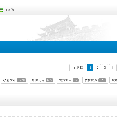
加微信
返 回
1
2
3
4
政府发布
1770
单位公告
655
警方通告
77
教育发展
629
城