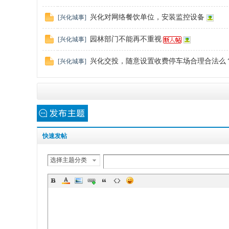
兴化对网络餐饮单位，安装监控设备
[
兴化城事
]
园林部门不能再不重视
[
兴化城事
]
深
兴化交投，随意设置收费停车场合理合法么？
[
兴化城事
]
快
速发帖
选择主题分类
度