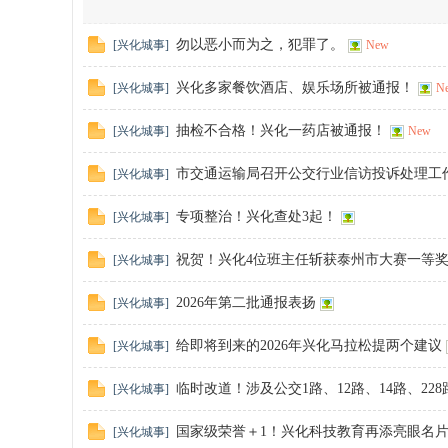
勿以恶小而为之，犯罪了。
[
兴化城事
]
New
化
兴化多家餐饮酒店、娱乐场所被通报！
[
兴化城事
]
N
抽检不合格！兴化一药店被通报！
[
兴化城事
]
New
市交通运输局召开公交行业信访投诉处理工
[
兴化城事
]
专项整治！兴化查处3起！
[
兴化城事
]
市
祝贺！兴化4位班主任斩获泰州市大赛一等
[
兴化城事
]
2026年第二批通报表扬
[
兴化城事
]
给即将到来的2026年兴化马拉松提两个建议
[
兴化城事
]
临时改道！涉及公交1路、12路、14路、228路
[
兴化城事
]
国家级荣誉＋1！兴化科技教育再添亮眼名
[
兴化城事
]