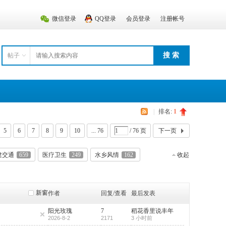
微信登录
QQ登录
会员登录
注册帐号
搜 索
帖子
|
排名:
1
5
6
7
8
9
10
... 76
/ 76 页
下一页
建交通
659
医疗卫生
249
水乡风情
162
收起
新窗
作者
回复/查看
最后发表
阳光玫瑰
7
稻花香里说丰年
2026-8-2
2171
3 小时前