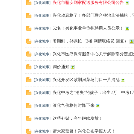
兴化市瓶安到家配送服务有限公司公告
[
兴化城事
]
兴化动真格了！多部门联合整治非法捕捞，
[
兴化城事
]
52名！兴化事业单位拟聘用人员公示！
[
兴化城事
]
暑期到，补课忙（2楼 网情联络员 回复）
[
兴化城事
]
---
兴化市医疗保障服务中心关于解除部分定点
[
兴化城事
]
调价通知
[
兴化城事
]
兴化开发区紫荆河菜场门口一片混乱
[
兴化城事
]
兴化中考之“消失”的孩子：出生2万，中考
[
兴化城事
]
液化气价格何时降下来
[
兴化城事
]
有
这些补贴，今年继续发放！
[
兴化城事
]
请大家监督！兴化公布举报方式！
[
兴化城事
]