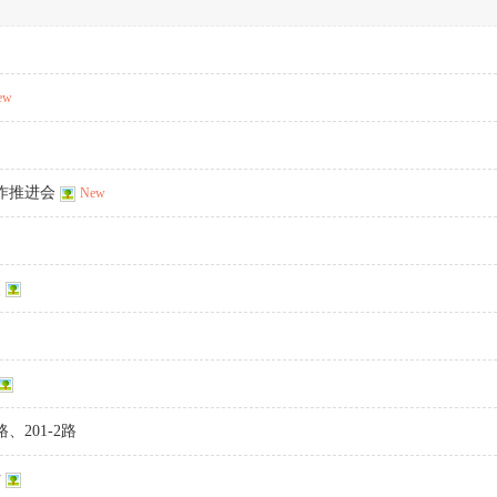
ew
作推进会
New
奖
、201-2路
片