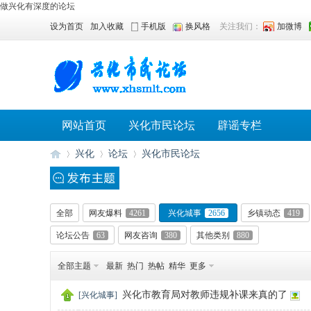
做兴化有深度的论坛
设为首页
加入收藏
手机版
换风格
关注我们：
加微博
网站首页
兴化市民论坛
辟谣专栏
兴化
论坛
兴化市民论坛
兴
»
›
›
全部
网友爆料
4261
兴化城事
2656
乡镇动态
419
论坛公告
63
网友咨询
380
其他类别
880
全部主题
最新
热门
热帖
精华
更多
兴化市教育局对教师违规补课来真的了
[
兴化城事
]