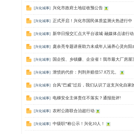
民
兴化市政府土地征收预公告
[
兴化城事
]
正式开启！兴化市国民体质监测火热进行中，
[
兴化城事
]
新华日报交汇点大平台读城·融媒体点读行
[
兴化城事
]
庞余亮专题讲座助力未成年人涵养心灵向阳
[
兴化城事
]
国企投、乡镇赚、企业省！我市最大厂房屋
[
兴化城事
]
论
泄愤的代价：判刑并赔偿57.8万元。
[
兴化城事
]
台风“巴威”过后，我们认识了这支兴化自家
[
兴化城事
]
电梯安全主体责任不落实？通报批评!
[
兴化城事
]
农村公路联合治超行动
[
兴化城事
]
坛
中级职*称公示！兴化10人！
[
兴化城事
]