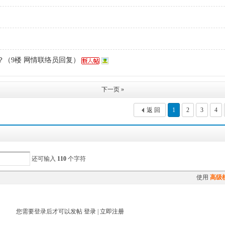
（9楼 网情联络员回复）
下一页 »
返 回
1
2
3
4
还可输入
110
个字符
使用
高级
您需要登录后才可以发帖
登录
|
立即注册