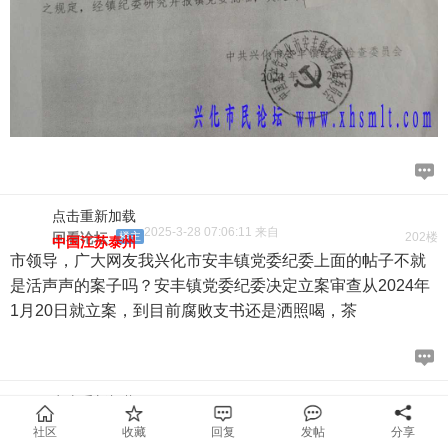
点击重新加载
2025-3-28 07:06:11 来自
回看论坛
楼主
202楼
中国江苏泰州
市领导，广大网友我兴化市安丰镇党委纪委上面的帖子不就
是活声声的案子吗？安丰镇党委纪委决定立案审查从2024年
1月20日就立案，到目前腐败支书还是洒照喝，茶
点击重新加载
2025-3-31 01:07:05 来自
回看论坛
楼主
203楼
中国江苏泰州
社区
收藏
回复
发帖
分享
市委巡视组来了，不知跟该村支书关系怎么样，巡视组不会