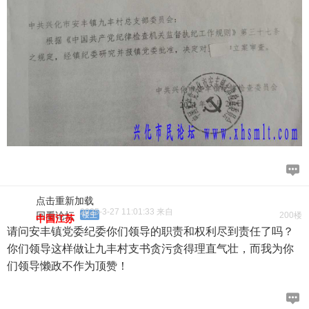
点击重新加载
2025-3-27 11:01:33 来自
回看论坛
楼主
200楼
中国江苏
请问安丰镇党委纪委你们领导的职责和权利尽到责任了吗？
你们领导这样做让九丰村支书贪污贪得理直气壮，而我为你
们领导懒政不作为顶赞！