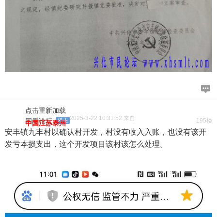
点击重新加载
2025-3-22 10:31:52 来自
回看论坛
楼主
195楼
中国江苏泰州
安丰镇九丰村以确认村开发，村没有收入入账，也没有该开
发亏本损支出，这个开发项目该村该怎么处理。