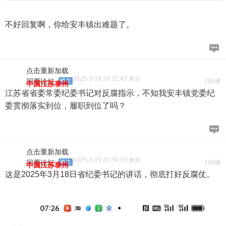
不好回复啊，你给安丰镇出难题了。
点击重新加载
2025-3-19 20:32:42 来自
回看论坛
楼主
185楼
中国江苏泰州
江苏省省委常委纪委书记对反腐指示，不知我安丰镇党委纪
委贯彻落实到位，履职到位了吗？
点击重新加载
2025-3-19 20:34:59 来自
回看论坛
楼主
186楼
中国江苏泰州
这是2025年3月18日省纪委书记的讲话，彻底打好反腐仗。