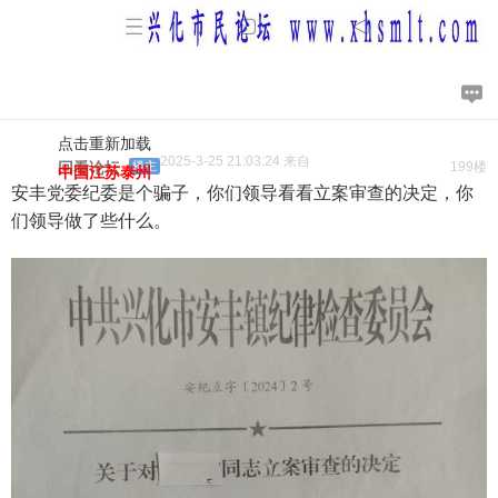
点击重新加载
2025-3-25 21:03:24 来自
回看论坛
楼主
199楼
中国江苏泰州
安丰党委纪委是个骗子，你们领导看看立案审查的决定，你
们领导做了些什么。