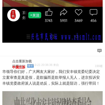
点击重新加载
2025-3-21 20:36:36 来自
回看论坛
楼主
190楼
中国江苏
市领导你们好，广大网友大家好，我们安丰镇党委纪委决定
立案审查是真是假，是欺骗而是欺举报人无人，进京投诉安
丰镇党委政府派人说是劝反，实际上就是阻访，强行带回！