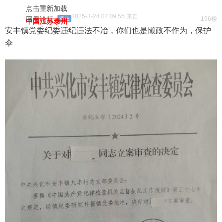
点击重新加载
2025-3-24 07:09:55 来自
回看论坛
楼主
196楼
中国江苏泰州
安丰镇党委纪委违纪违法不冶，你们也是懒政不作为，保护
伞