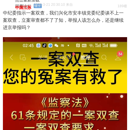
2025-3-21 20:30:10 来自
回看论坛
楼主
189楼
中国江苏
中纪委指示一案双查，我们兴化市安丰镇党委纪委谈不上一
案双查，立案审查都不了了知，举报人该怎么办，还是继续
进京举报吗？