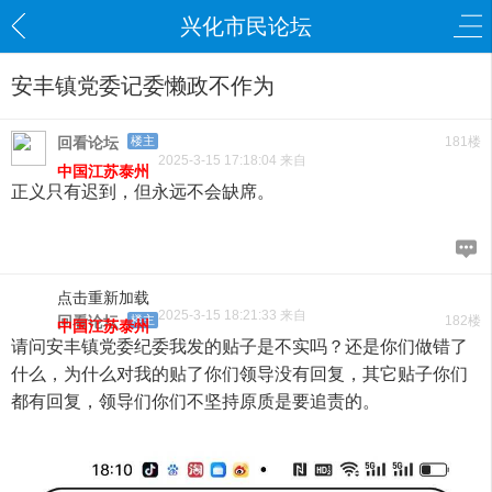
兴化市民论坛
安丰镇党委记委懒政不作为
回看论坛
楼主
181楼
2025-3-15 17:18:04 来自
中国江苏泰州
正义只有迟到，但永远不会缺席。
点击重新加载
2025-3-15 18:21:33 来自
回看论坛
楼主
182楼
中国江苏泰州
请问安丰镇党委纪委我发的贴子是不实吗？还是你们做错了
什么，为什么对我的贴了你们领导没有回复，其它贴子你们
都有回复，领导们你们不坚持原质是要追责的。