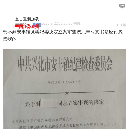
点击重新加载
2025-3-22 10:27:20 来自
回看论坛
楼主
194楼
中国江苏泰州
想不到安丰镇党委纪委决定立案审查该九丰村支书是应付忽
悠我的