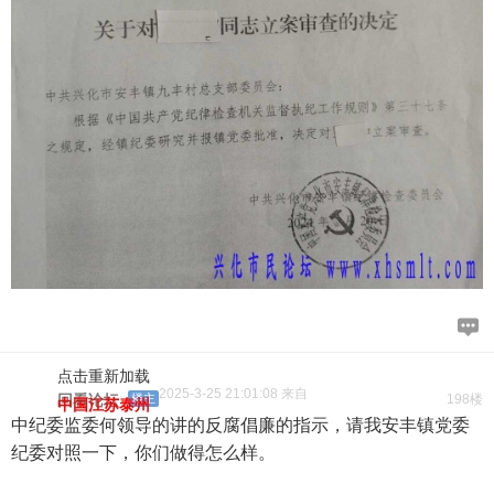
点击重新加载
2025-3-25 21:01:08 来自
回看论坛
楼主
198楼
中国江苏泰州
中纪委监委何领导的讲的反腐倡廉的指示，请我安丰镇党委
纪委对照一下，你们做得怎么样。