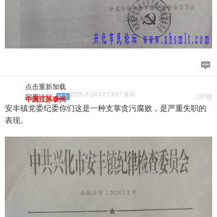
点击重新加载
2025-3-24 07:13:57 来自
回看论坛
楼主
197楼
中国江苏泰州
安丰镇党委纪委你们这是一种支掌贪污腐败，是严重失职的
表现。