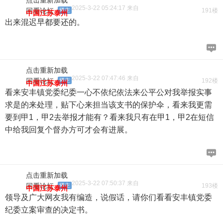
点击重新加载
2025-3-22 05:24:17 来自
回看论坛
楼主
191楼
中国江苏泰州
出来混迟早都要还的。
点击重新加载
2025-3-22 07:47:46 来自
回看论坛
楼主
192楼
中国江苏泰州
看来安丰镇党委纪委一心不依纪依法来公平公对我举报实事
求是的来处理，贴下心来担当该支书的保护伞，看来我更需
要到甲1，甲2去举报才能有？看来我只有在甲1，甲2在短信
中给我回复个督办方可才会有进展。
点击重新加载
2025-3-22 07:50:37 来自
回看论坛
楼主
193楼
中国江苏泰州
领导及广大网友我有编造，说假话，请你们看看安丰镇党委
纪委立案审查的决定书。