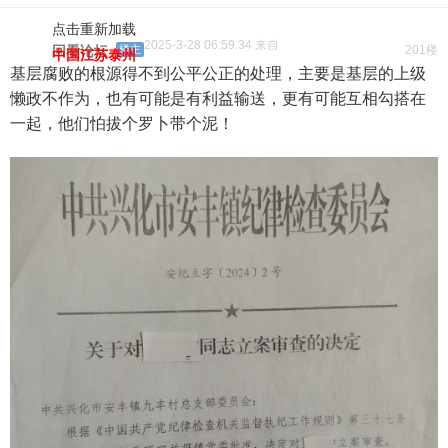
点击重新加载
2025-3-28 06:59:34 来自
回看论坛
楼主
201楼
中国江苏泰州
基层腐败的根源得不到公平公正的处理，主要是基层的上级
懒政不作为，也有可能是有利益输送，更有可能互相勾搭在
一起，他们怕拔个罗卜带个泥！