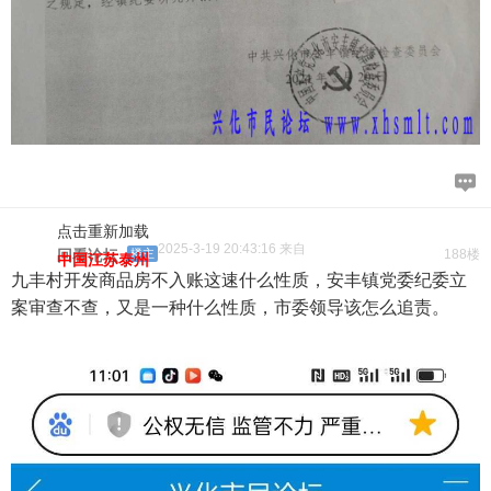
点击重新加载
2025-3-19 20:43:16 来自
回看论坛
楼主
188楼
中国江苏泰州
九丰村开发商品房不入账这速什么性质，安丰镇党委纪委立
案审查不查，又是一种什么性质，市委领导该怎么追责。