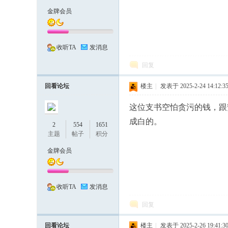
金牌会员
化
收听TA
发消息
回复
回看论坛
楼主
|
发表于 2025-2-24 14:12:3
这位支书空怕贪污的钱，跟
成白的。
2
554
1651
市
主题
帖子
积分
金牌会员
收听TA
发消息
回复
回看论坛
楼主
|
发表于 2025-2-26 19:41:3