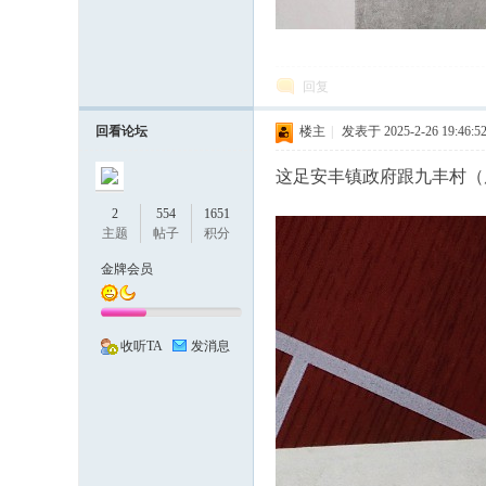
、
回复
回看论坛
楼主
|
发表于 2025-2-26 19:46:5
这足安丰镇政府跟九丰村（
2
554
1651
主题
帖子
积分
金牌会员
有
收听TA
发消息