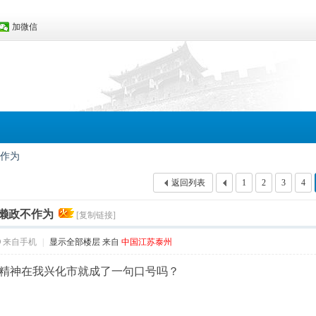
加微信
作为
返回列表
1
2
3
4
懒政不作为
[复制链接]
0
来自手机
|
显示全部楼层
来自
中国江苏泰州
精神在我兴化市就成了一句口号吗？