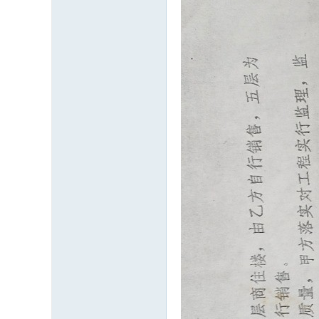
温
度
、