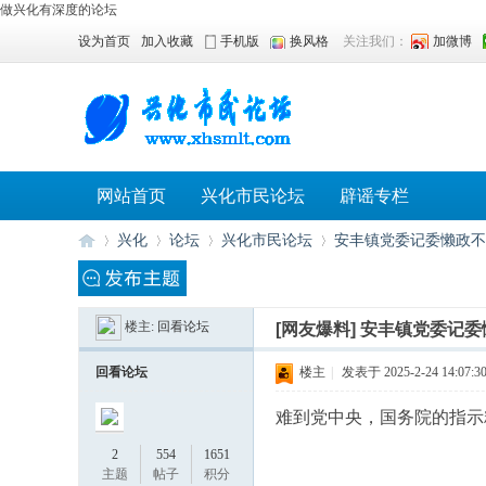
做兴化有深度的论坛
设为首页
加入收藏
手机版
换风格
关注我们：
加微博
网站首页
兴化市民论坛
辟谣专栏
兴化
论坛
兴化市民论坛
安丰镇党委记委懒政不
楼主:
回看论坛
[网友爆料]
安丰镇党委记委
兴
»
›
›
›
回看论坛
楼主
|
发表于 2025-2-24 14:07:3
难到党中央，国务院的指示
2
554
1651
主题
帖子
积分