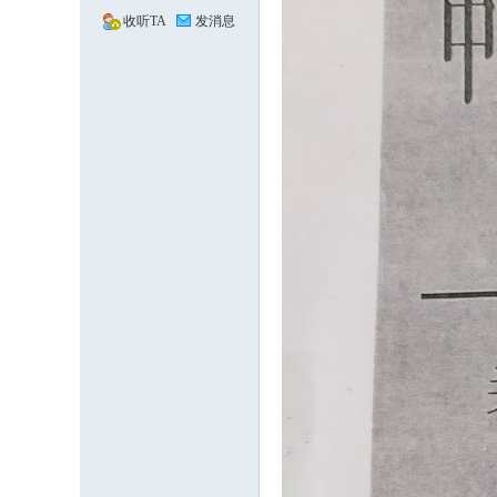
收听TA
发消息
---
有