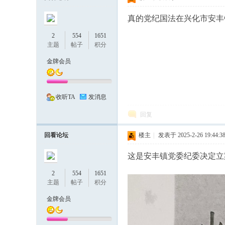
民
真的党纪国法在兴化市安丰
2
554
1651
主题
帖子
积分
金牌会员
收听TA
发消息
论
回复
回看论坛
楼主
|
发表于 2025-2-26 19:44:3
这是安丰镇党委纪委决定立
2
554
1651
主题
帖子
积分
金牌会员
坛