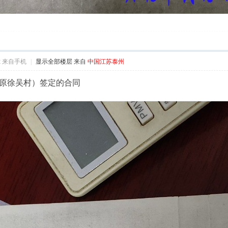
2
来自手机
|
显示全部楼层
来自
中国江苏泰州
原徐吴村）签定的合同