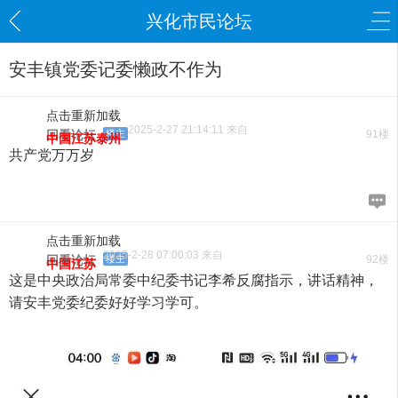
兴化市民论坛
安丰镇党委记委懒政不作为
点击重新加载
2025-2-27 21:14:11 来自
回看论坛
楼主
91楼
中国江苏泰州
共产党万万岁
点击重新加载
2025-2-28 07:00:03 来自
回看论坛
楼主
92楼
中国江苏
这是中央政治局常委中纪委书记李希反腐指示，讲话精神，
请安丰党委纪委好好学习学可。