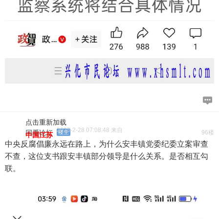
点击重新加载
2025-2-28 07:08:48 来自
回看论坛
楼主
96楼
中国江苏
中央反腐倡廉永远在路上，为什么安丰镇党委纪委立案审查
不查，这位支书跟安丰镇部分领导是什么关系。是否相互勾
联。