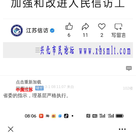
点击重新加载
2025-3-1 08:11:07 来自
回看论坛
楼主
102楼
中国江苏
省委的指示，理基层严格执行。