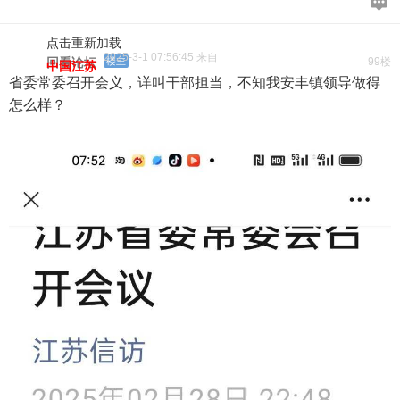
点击重新加载
2025-3-1 07:56:45 来自
回看论坛
楼主
99楼
中国江苏
省委常委召开会义，详叫干部担当，不知我安丰镇领导做得
怎么样？