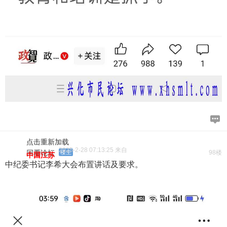
点击重新加载
2025-2-28 07:13:25 来自
回看论坛
楼主
98楼
中国江苏
中纪委书记李希大会布置讲话及要求。