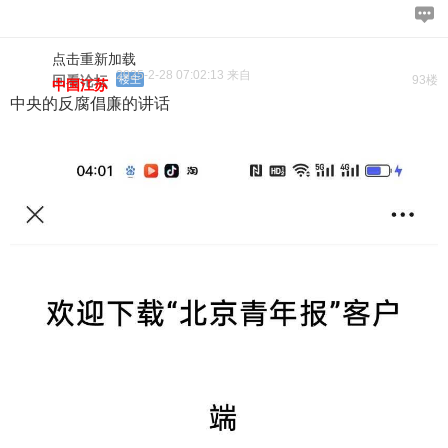
点击重新加载
2025-2-28 07:02:13 来自
回看论坛
楼主
93楼
中国江苏
中央的反腐倡廉的讲话