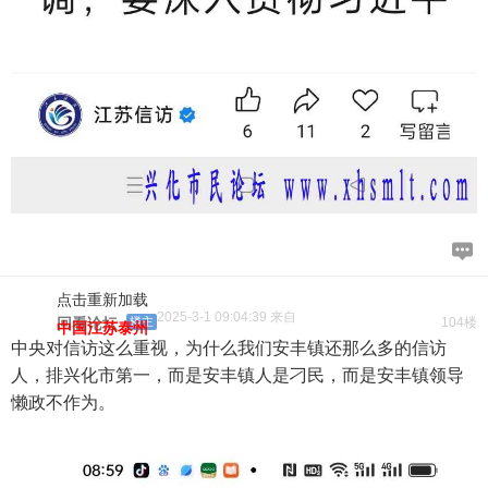
点击重新加载
2025-3-1 09:04:39 来自
回看论坛
楼主
104楼
中国江苏泰州
中央对信访这么重视，为什么我们安丰镇还那么多的信访
人，排兴化市第一，而是安丰镇人是刁民，而是安丰镇领导
懒政不作为。