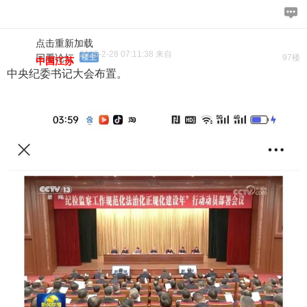
点击重新加载
2025-2-28 07:11:38 来自
回看论坛
楼主
97楼
中国江苏
中央纪委书记大会布置。