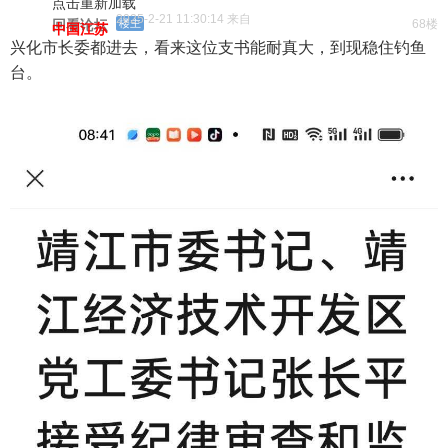
点击重新加载
2025-2-21 11:30:14 来自
回看论坛
楼主
68楼
中国江苏
兴化市长委都进去，看来这位支书能耐真大，到现稳住钓鱼
台。