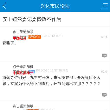
兴化市民论坛
安丰镇党委记委懒政不作为
点击重新加载
2025-2-19 11:17:12 来自
泉水自清
金牌会员
61楼
中国江苏
聋哑了。
点击重新加载
2025-2-20 13:37:36 来自
回看论坛
楼主
62楼
中国江苏泰州
市领导你们好，九丰村开发，事实摆在那，开发项目不入
账，立案为什么得不到查处，环节问题出在那？？？？？
点击重新加载