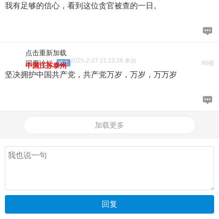
我有足够的信心，看到这位贪官被查的一日。
点击重新加载
2025-2-27 21:13:26 来自
回看论坛
楼主
90楼
中国江苏泰州
坚决拥护中国共产党，共产党万岁，万岁，万万岁
加载更多