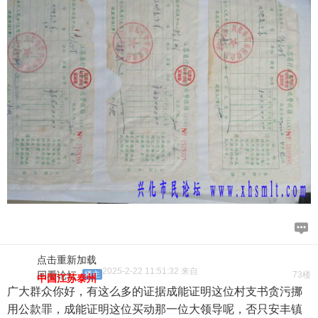
点击重新加载
2025-2-22 11:51:32 来自
回看论坛
楼主
73楼
中国江苏泰州
广大群众你好，有这么多的证据成能证明这位村支书贪污挪
用公款罪，成能证明这位买动那一位大领导呢，否只安丰镇