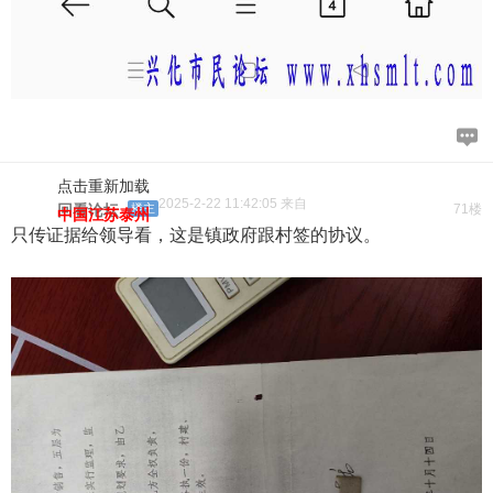
点击重新加载
2025-2-22 11:42:05 来自
回看论坛
楼主
71楼
中国江苏泰州
只传证据给领导看，这是镇政府跟村签的协议。