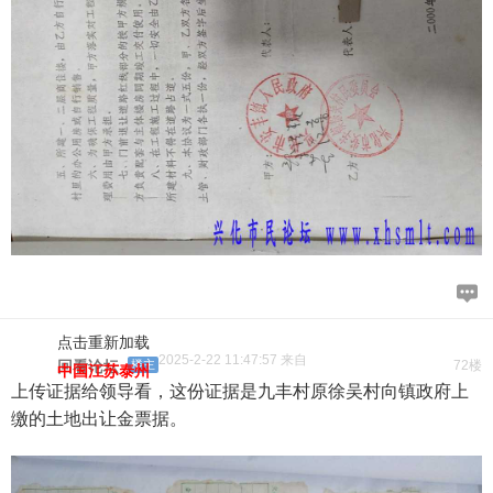
点击重新加载
2025-2-22 11:47:57 来自
回看论坛
楼主
72楼
中国江苏泰州
上传证据给领导看，这份证据是九丰村原徐吴村向镇政府上
缴的土地出让金票据。