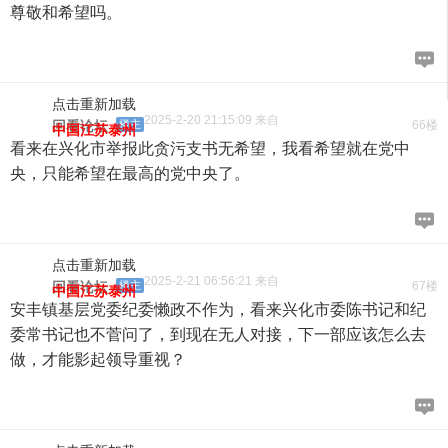
尊敬和希望吗。
点击重新加载
2025-2-20 21:15:09 来自
回看论坛
楼主
66楼
中国江苏泰州
看来在兴化市举报此贪污支书无希望，我看希望就在党中
央，只能希望在最高的党中央了。
点击重新加载
2025-2-21 06:56:21 来自
回看论坛
楼主
67楼
中国江苏泰州
安丰镇基层党委纪委懒政不作为，看来兴化市委陈书记和纪
委常书记也不菅问了，到现在无人对接，下一部应该怎么去
做，才能影起领导重视？