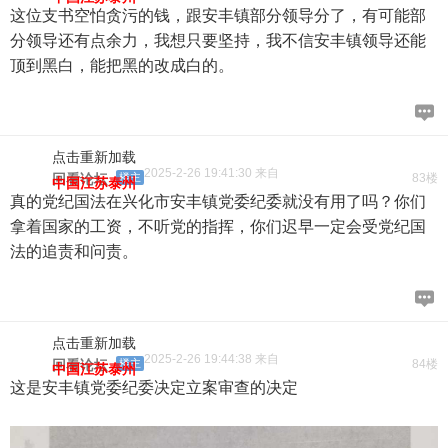
这位支书空怕贪污的钱，跟安丰镇部分领导分了，有可能部
分领导还有点余力，我想只要坚持，我不信安丰镇领导还能
顶到黑白，能把黑的改成白的。
点击重新加载
2025-2-26 19:41:30 来自
回看论坛
楼主
83楼
中国江苏泰州
真的党纪国法在兴化市安丰镇党委纪委就没有用了吗？你们
拿着国家的工资，不听党的指挥，你们迟早一定会受党纪国
法的追责和问责。
点击重新加载
2025-2-26 19:44:38 来自
回看论坛
楼主
84楼
中国江苏泰州
这是安丰镇党委纪委决定立案审查的决定