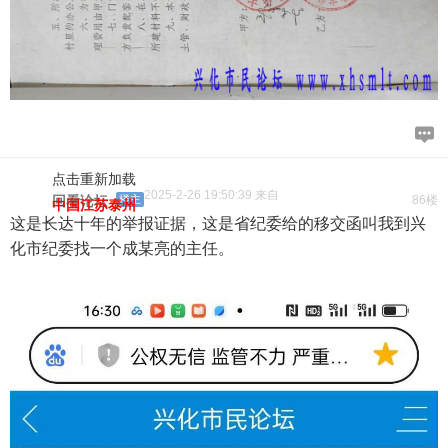
点击重新加载
2025-2-26 19:50:39 来自
回看论坛
楼主
86楼
中国江苏泰州
这是长达十年的举报证据，这是省纪委给的移交函叫我到兴
化市纪委找一个成某亮的主任。