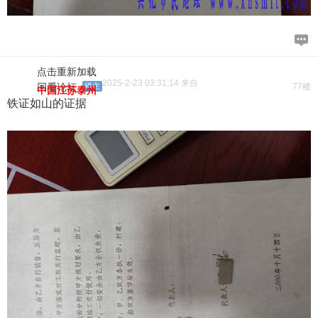
点击重新加载
2025-2-23 03:31:14 来自
回看论坛
楼主
77楼
中国江苏泰州
铁证如山的证据