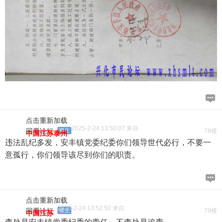
点击重新加载
2025-2-24 13:50:07 来自
回看论坛
楼主
78楼
中国江苏泰州
违法乱纪多发，安丰镇党委纪委你们领导世代必行，不要一
意孤行，你们领导该尽到你们的职责。
点击重新加载
2025-2-24 13:52:50 来自
回看论坛
楼主
79楼
中国江苏