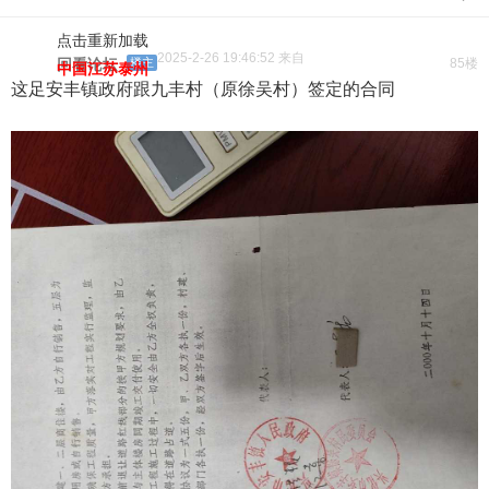
点击重新加载
2025-2-26 19:46:52 来自
回看论坛
楼主
85楼
中国江苏泰州
这足安丰镇政府跟九丰村（原徐吴村）签定的合同