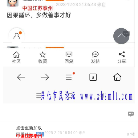
点击重新加载
2025-2-26 19:54:09 来自
回看论坛
楼主
87楼
中国江苏泰州