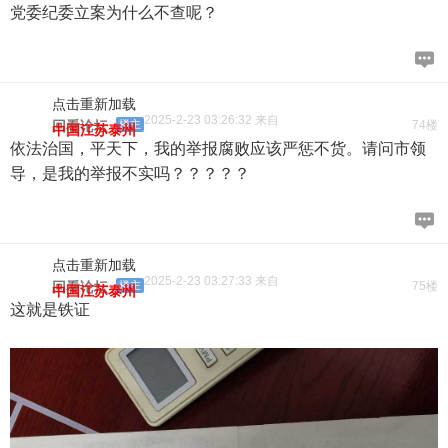
党委纪委立案为什么不查呢？
点击重新加载
2025-2-23 03:26:32 来自
回看论坛
楼主
74楼
中国江苏泰州
依法治国，平天下，我的举报腐败应该严惩不货。请问市领
导，是我的举报不实吗？？？？？
点击重新加载
2025-2-23 03:27:33 来自
回看论坛
楼主
75楼
中国江苏泰州
这就是铁证