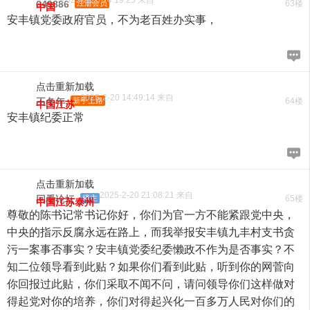
2025-2-20 14:19:25 来自
649886
注册会员
63楼
中国
安丰镇党委政府官员，不为老百姓办实事，
点击重新加载
2025-2-20 14:49:14 来自
王冬年
新手上路
64楼
中国江苏
安丰镇纪委正常
点击重新加载
2025-2-20 21:08:21 来自
回看论坛
楼主
65楼
中国江苏泰州
尊敬的陈书记常书记你好，你们为官一方不能紧跟党中央，
中央的指示反腐永远在路上，而我举报安丰镇九丰村支书贪
污一案事否事实？安丰镇党委纪委懒政不作为是否事实？不
知二位领导看到此贴？如果你们看到此贴，听到你的网菅向
你回报过此贴，你们采取不闻不问，请问领导你们这样做对
得起党对你的培养，你们对得起兴化一百多万人民对你们的