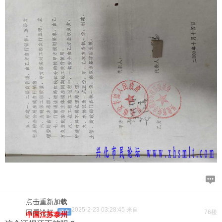
点击重新加载
2025-2-23 03:28:45 来自
回看论坛
楼主
76楼
中国江苏泰州