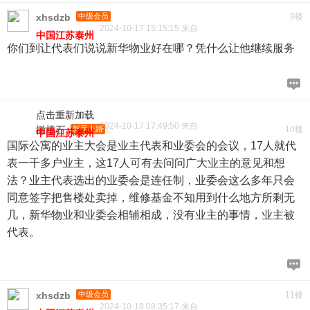
xhsdzb
中级会员
9楼
2024-10-17 15:15:15 来自
中国江苏泰州
你们到让代表们说说新华物业好在哪？凭什么让他继续服务
点击重新加载
2024-10-17 17:49:50 来自
橄榄石
新手上路
10楼
中国江苏泰州
国际公寓的业主大会是业主代表和业委会的会议，17人就代
表一千多户业主，这17人可有去问问广大业主的意见和想
法？业主代表选出的业委会是连任制，业委会这么多年只会
同意签字把售楼处卖掉，维修基金不知用到什么地方所剩无
几，新华物业和业委会相辅相成，没有业主的事情，业主被
代表。
xhsdzb
中级会员
11楼
2024-10-18 08:35:17 来自