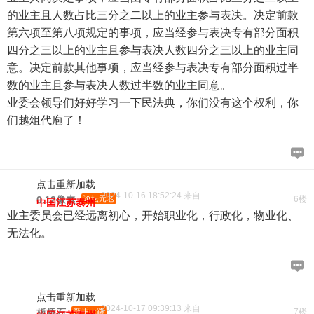
的业主且人数占比三分之二以上的业主参与表决。决定前款
第六项至第八项规定的事项，应当经参与表决专有部分面积
四分之三以上的业主且参与表决人数四分之三以上的业主同
意。决定前款其他事项，应当经参与表决专有部分面积过半
数的业主且参与表决人数过半数的业主同意。
业委会领导们好好学习一下民法典，你们没有这个权利，你
们越俎代庖了！
点击重新加载
2024-10-16 18:52:24 来自
0.12像素
论坛元老
6楼
中国江苏泰州
业主委员会已经远离初心，开始职业化，行政化，物业化、
无法化。
点击重新加载
2024-10-17 09:39:13 来自
板桥石
新手上路
7楼