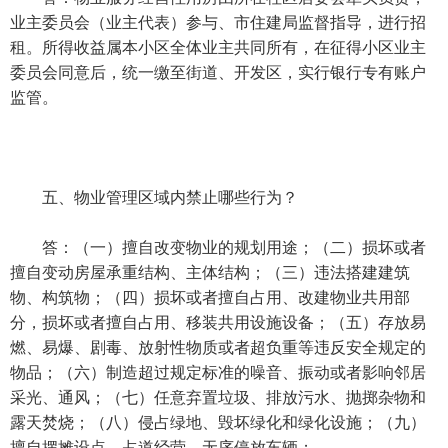
业主委员会（业主代表）参与、市住建局监督指导，进行招
租。所得收益属本小区全体业主共同所有，在征得小区业主
委员会同意后，统一缴至街道、开发区，实行银行专有账户
监管。
五、物业管理区域内禁止哪些行为？
答：（一）擅自改变物业的规划用途；（二）损坏或者
擅自变动房屋承重结构、主体结构；（三）违法搭建建筑
物、构筑物；（四）损坏或者擅自占用、改建物业共用部
分，损坏或者擅自占用、移装共用设施设备；（五）存放易
燃、易爆、剧毒、放射性物质或者超负重等违反安全规定的
物品；（六）制造超过规定标准的噪音、振动或者影响邻居
采光、通风；（七）任意弃置垃圾、排放污水、抛掷杂物和
露天焚烧；（八）侵占绿地、毁坏绿化和绿化设施；（九）
擅自摆摊设点、占道经营，无序停放车辆；