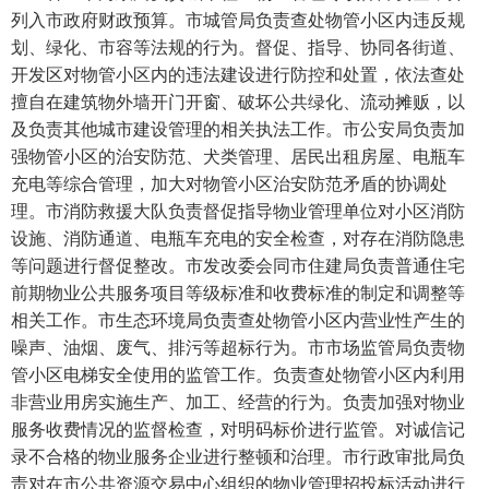
列入市政府财政预算。市城管局负责查处物管小区内违反规
划、绿化、市容等法规的行为。督促、指导、协同各街道、
开发区对物管小区内的违法建设进行防控和处置，依法查处
擅自在建筑物外墙开门开窗、破坏公共绿化、流动摊贩，以
及负责其他城市建设管理的相关执法工作。市公安局负责加
强物管小区的治安防范、犬类管理、居民出租房屋、电瓶车
充电等综合管理，加大对物管小区治安防范矛盾的协调处
理。市消防救援大队负责督促指导物业管理单位对小区消防
设施、消防通道、电瓶车充电的安全检查，对存在消防隐患
等问题进行督促整改。市发改委会同市住建局负责普通住宅
前期物业公共服务项目等级标准和收费标准的制定和调整等
相关工作。市生态环境局负责查处物管小区内营业性产生的
噪声、油烟、废气、排污等超标行为。市市场监管局负责物
管小区电梯安全使用的监管工作。负责查处物管小区内利用
非营业用房实施生产、加工、经营的行为。负责加强对物业
服务收费情况的监督检查，对明码标价进行监管。对诚信记
录不合格的物业服务企业进行整顿和治理。市行政审批局负
责对在市公共资源交易中心组织的物业管理招投标活动进行