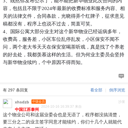
3、既然你发布公示了，能不能把新华物业此次合同的内
容，包括且不限于2024年最新的收费标准和服务内容、相
关的法律文件，合同条款，光晓得弄个红牌子，征求意见
稿都没有，程序上也说不过去，简直可笑。
4、国际公寓大部分业主对这个新华物业已经诟病多年，
收费高，服务差，小区车位乱停乱发，小区保安不闻不
问，两个老大爷天天在保安室喝茶听戏，真是找了个养老
的好去处，我都羡慕这样的生活。但为何业主委员会坚持
与新华物业续约，个中原因不得而知。
有 297 条回复
看全部
|
倒序浏览
xhsdzb
中级会员
沙发
2024-10-16 16:39:37 来自
中国江苏泰州
这个物业公司和这届业委会也是无语了，程序都没搞清楚，
要三分之二的业主签字同意才能续约，你们十几个人就能代