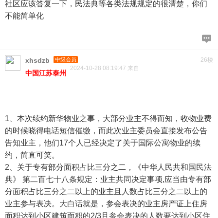
社区应该答复一下，民法典等各类法规规定的很清楚，你们
不能简单化
xhsdzb
中级会员
26楼
2024-10-28 08:19:47 来自
中国江苏泰州
1、本次续约新华物业之事，大部分业主不得而知，收物业费
的时候晓得电话短信催缴，而此次业主委员会直接发布公告
告知业主，他们17个人已经决定了关于国际公寓物业的续
约，简直可笑。
2、关于专有部分面积占比三分之二，《中华人民共和国民法
典》 第二百七十八条规定：业主共同决定事项,应当由专有部
分面积占比三分之二以上的业主且人数占比三分之二以上的
业主参与表决。大白话就是，参会表决的业主房产证上住房
面积达到小区建筑面积的2/3且参会表决的人数要达到小区住