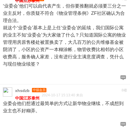
中国江苏泰州
‘业委会’他们可以由代表产生，但你要推翻就必须要三分之一
业主反对，你质疑不符合《物业管理条例》ZF社区确认为合
理合法。
就这个‘业委会’基本上是上任‘业委会’的延续，我们国际公寓
的业主不知‘业委会’为大家做了什么？只知道国际公寓的物业
管理用房原售楼处被置换卖了，大几百万的公共维修基金被
阴消了，小区的公资产一本糊涂帐，物管收费比相邻的小区
收费高，服务确人家差，没有进行业主满意度调查，凭什么
与现任物业续签？
xhsdzb
中级会员
8楼
2024-10-17 15:13:40 来自
中国江苏泰州
业委会他们想通过最简单的方式让新华物业继续，不成想到
业主也不好糊弄。