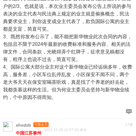
户的2/3。也就是说，本次业主委员会发布公告上所说的参与
表决的业主代表与民法典上规定的业主就是偷换概念，民法
典要求业主，到你这变成业主代表了，欺负国际公寓的业主
都是文盲，简直可笑。
3、既然你发布公示了，能不能把新华物业此次合同的内容，
包括且不限于2024年最新的收费标准和服务内容、相关的法
律文件，合同条款，光晓得弄个红牌子，征求意见稿都没
有，程序上也说不过去，简直可笑。
4、国际公寓大部分业主对这个新华物业已经诟病多年，收费
高，服务差，小区车位乱停乱发，小区保安不闻不问，两个
老大爷天天在保安室喝茶听戏，真是找了个养老的好去处，
我都羡慕这样的生活。但为何业主委员会坚持与新华物业续
约，个中原因不得而知。
xhsdzb
中级会员
27楼
2024-10-28 10:57:39 来自
中国江苏泰州