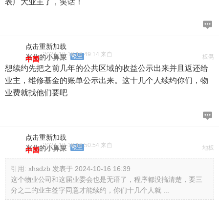
表广大业主了，笑话！
点击重新加载
2024-10-16 16:49:14 来自
兴化的小鼻屎
楼主
板凳
中国
想续约先把之前几年的公共区域的收益公示出来并且返还给
业主，维修基金的账单公示出来。这十几个人续约你们，物
业费就找他们要吧
点击重新加载
2024-10-16 16:50:54 来自
兴化的小鼻屎
楼主
地板
中国
引用:
xhsdzb 发表于 2024-10-16 16:39
这个物业公司和这届业委会也是无语了，程序都没搞清楚，要三
分之二的业主签字同意才能续约，你们十几个人就 ...