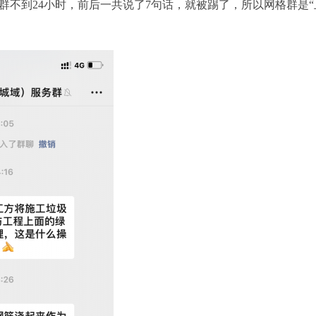
群不到24小时，前后一共说了7句话，就被踢了，所以网格群是