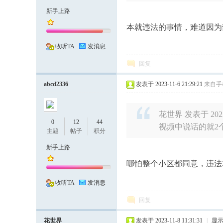
新手上路
本就违法的事情，难道因为
化
收听TA
发消息
回复
abcd2336
发表于 2023-11-6 21:29:21
来自手
花世界 发表于 2023-1
0
12
44
视频中说话的就2
市
主题
帖子
积分
新手上路
哪怕整个小区都同意，违法
收听TA
发消息
回复
花世界
发表于 2023-11-8 11:31:31
|
显