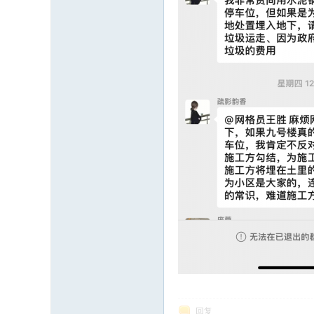
有
热
回复