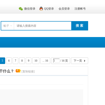
微信登录
QQ登录
会员登录
注册帐号
搜 索
帖子
5
6
7
8
9
10
... 16
/ 16 页
下一页
干什么？
[复制链接]