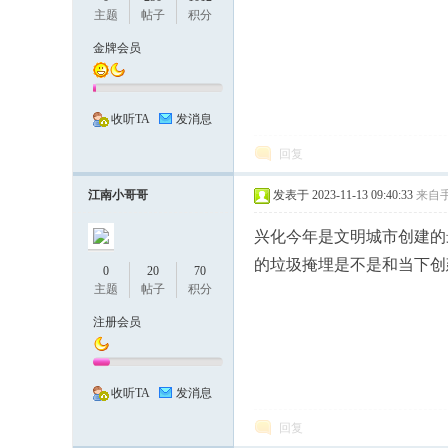
主题
帖子
积分
金牌会员
深
收听TA
发消息
回复
江南小哥哥
发表于 2023-11-13 09:40:33
来自
兴化今年是文明城市创建的
的垃圾掩埋是不是和当下创
0
20
70
主题
帖子
积分
度
注册会员
收听TA
发消息
回复