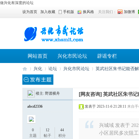
做兴化有深度的论坛
设为首页
加入收藏
手机版
换风格
关注我们：
加微博
网站首页
兴化市民论坛
辟谣专栏
兴化
论坛
兴化市民论坛
英武社区朱书记能否解释
楼主:
野渡横舟
[网友咨询]
英武社区朱书记
兴
»
›
›
›
abcd2336
发表于 2023-11-6 21:28:11
来自手
兴城域 发表于 2023-1
0
12
44
小区居民多次阻工
主题
帖子
积分