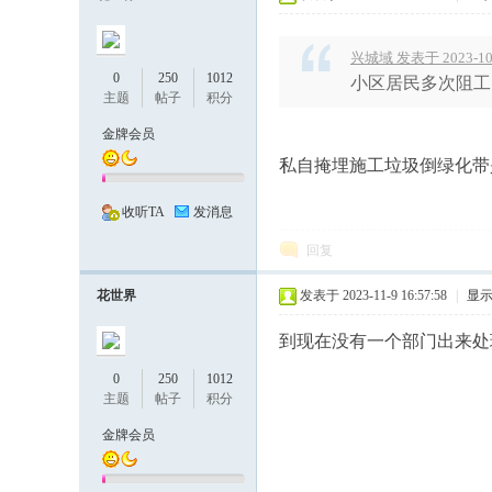
民
兴城域 发表于 2023-10-
0
250
1012
小区居民多次阻工
主题
帖子
积分
金牌会员
私自掩埋施工垃圾倒绿化带
收听TA
发消息
论
回复
花世界
发表于 2023-11-9 16:57:58
|
显
到现在没有一个部门出来处
0
250
1012
主题
帖子
积分
金牌会员
坛