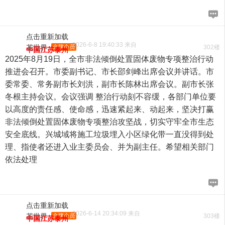
点击重新加载
2026-6-8 19:40:33 来自
花世界
金牌会员
302楼
中国江苏泰州
2025年8月19日，全市非法倾倒处置固体废物专项整治行动
推进会召开。市委副书记、市长邵剑峰出席会议并讲话。市
委常委、常务副市长刘洪，副市长陈林出席会议。副市长张
冬根主持会议。会议强调 整治行动刻不容缓，各部门单位要
以高度的责任感、使命感，迅速紧起来、动起来，坚决打赢
非法倾倒处置固体废物专项整治攻坚战，切实守牢全市生态
安全底线。兴城域将施工垃圾埋入小区绿化带一直没得到处
理、指使者还进入业主委员会、并为副主任。希望相关部门
依法处理
点击重新加载
2026-6-14 20:34:09 来自
花世界
金牌会员
303楼
中国江苏泰州