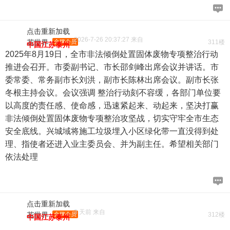
点击重新加载
2026-7-26 20:37:27 来自
花世界
金牌会员
311楼
中国江苏泰州
2025年8月19日，全市非法倾倒处置固体废物专项整治行动
推进会召开。市委副书记、市长邵剑峰出席会议并讲话。市
委常委、常务副市长刘洪，副市长陈林出席会议。副市长张
冬根主持会议。会议强调 整治行动刻不容缓，各部门单位要
以高度的责任感、使命感，迅速紧起来、动起来，坚决打赢
非法倾倒处置固体废物专项整治攻坚战，切实守牢全市生态
安全底线。兴城域将施工垃圾埋入小区绿化带一直没得到处
理、指使者还进入业主委员会、并为副主任。希望相关部门
依法处理
点击重新加载
3 天前 来自
花世界
金牌会员
312楼
中国江苏泰州