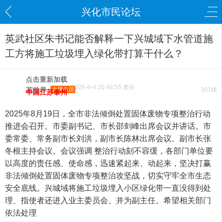
兴化市民论坛
英武社区朱书记能否解释一下兴城域下水管道施
工方将施工垃圾埋入绿化带打算干什么？
点击重新加载
2026-6-4 20:48:55 来自
花世界
金牌会员
301楼
中国江苏泰州
2025年8月19日，全市非法倾倒处置固体废物专项整治行动
推进会召开。市委副书记、市长邵剑峰出席会议并讲话。市
委常委、常务副市长刘洪，副市长陈林出席会议。副市长张
冬根主持会议。会议强调 整治行动刻不容缓，各部门单位要
以高度的责任感、使命感，迅速紧起来、动起来，坚决打赢
非法倾倒处置固体废物专项整治攻坚战，切实守牢全市生态
安全底线。兴城域将施工垃圾埋入小区绿化带一直没得到处
理、指使者还进入业主委员会、并为副主任。希望相关部门
依法处理