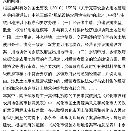
实的问题。
根据当时有效的国土资发〔2010〕155号《关于完善设施农用地管理
有关问题通知》中第三部分“规范设施农用地审核”的规定，申报与审
核用地按以下程序和要求办理：（一）经营者申请。拟建设施类型、
数量、标准和用地规模等；并与有关农村集体经济组织协商土地使用
年限、土地用途、补充耕地、土地复垦、交还和违约责任等有关土地
使用条件。协商一致后，双方签订用地协议。经营者持设施建设方
案、用地协议向乡镇政府提出用地申请。（二）乡镇申报。乡镇政府
依据设施农用地管理的有关规定，对经营者提交的设施建设方案、用
地协议等进行审查。符合要求的，乡镇政府应及时将有关材料呈报县
级政府审核；不符合要求的，乡镇政府及时通知经营者，并说明理
由。涉及土地承包经营权流转的，经营者应依法先行与农村集体经济
组织和承包农户签订土地承包经营权流转合同。……
本案中，陶庄镇政府主张其强制拆除的主要事实依据是《兴化市设施
农用地备案审核意见表》中，兴化市国土资源局意见和兴化市人民政
府意见两栏未审核盖章，在未取得兴化市国土资源局和兴化市人民政
府审批同意的前提下，李永圣、李永明即建设了案涉养羊场，属违法
建设。根据现有的证据，《兴化市设施农用地备案审核意见表》中乡