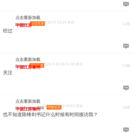
点击重新加载
2023-3-16 07:03:19 来自
tzman
论坛元老
12楼
中国江苏
经过
点击重新加载
2023-3-16 08:51:48 来自
hzszx
论坛元老
13楼
中国江苏泰州
关注
点击重新加载
2023-3-19 19:43:53 来自
taozhuang666
中级会员
14楼
中国江苏泰州
也不知道陈锋剑书记什么时候有时间接访我？