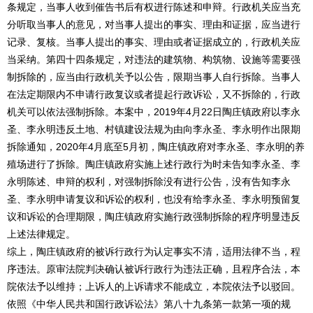
条规定，当事人收到催告书后有权进行陈述和申辩。行政机关应当充
分听取当事人的意见，对当事人提出的事实、理由和证据，应当进行
记录、复核。当事人提出的事实、理由或者证据成立的，行政机关应
当采纳。第四十四条规定，对违法的建筑物、构筑物、设施等需要强
制拆除的，应当由行政机关予以公告，限期当事人自行拆除。当事人
在法定期限内不申请行政复议或者提起行政诉讼，又不拆除的，行政
机关可以依法强制拆除。本案中，2019年4月22日陶庄镇政府以李永
圣、李永明违反土地、村镇建设法规为由向李永圣、李永明作出限期
拆除通知，2020年4月底至5月初，陶庄镇政府对李永圣、李永明的养
殖场进行了拆除。陶庄镇政府实施上述行政行为时未告知李永圣、李
永明陈述、申辩的权利，对强制拆除没有进行公告，没有告知李永
圣、李永明申请复议和诉讼的权利，也没有给李永圣、李永明预留复
议和诉讼的合理期限，陶庄镇政府实施行政强制拆除的程序明显违反
上述法律规定。
综上，陶庄镇政府的被诉行政行为认定事实不清，适用法律不当，程
序违法。原审法院判决确认被诉行政行为违法正确，且程序合法，本
院依法予以维持；上诉人的上诉请求不能成立，本院依法予以驳回。
依照《中华人民共和国行政诉讼法》第八十九条第一款第一项的规