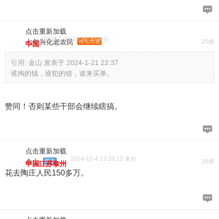
点击重新加载
2024-1-22 12:36:30 来自
七旬兴化老农民
论坛元老
25楼
中国
引用:
金山 发表于 2024-1-21 22:37
谁掏的钱，谁犯的错，谁来买单。
赞同！否则某些干部会继续瞎搞。
点击重新加载
2024-10-4 13:29:12 来自
金山
楼主
26楼
中国江苏泰州
花去陶庄人民150多万。