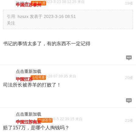
2023-3-23 08:12:25 来自
许汉杰
金牌会员
19楼
中国江苏泰州
引用:
hzszx 发表于 2023-3-16 08:51
关注
书记的事情太多了，有的东西不一定记得
点击重新加载
2023-3-28 07:39:35 来自
tzman
论坛元老
20楼
中国江苏
司法所长被养羊的打败了！
点击重新加载
2023-6-5 22:39:15 来自
zhongkai
中级会员
21楼
中国江苏南京
赔了157万，是哪个人掏钱吗？