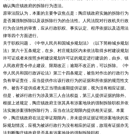
确认陶庄镇政府的拆除行为违法。
原审法院认为，本案的主要争议焦点是：陶庄镇政府实施的拆除行为
是否属强制拆除以及该拆除行为的合法性。人民法院对行政机关行政
行为合法性的审查，应从行政职权、事实认定、程序依据以及适用法
律等四个方面进行。
关于职权问题，《中华人民共和国城乡规划法》（以下简称城乡规划
法）第六十五条规定，在乡、村庄规划区内未依法取得乡村建设规划
许可证或者未按照乡村建设规划许可证的规定进行建设的，由乡、镇
人民政府责令停止建设、限期改正；逾期不改正的，可以拆除。《中
华人民共和国行政诉讼法》第三十四条规定，被告对作出的行政行为
负有举证责任，应当提供作出该行政行为的证据和所依据的规范性文
件。被告不提供或者无正当理由逾期提供证据，视为没有相应证据。
但是，被诉行政行为涉及第三人合法权益，第三人提供证据的除外。
根据上述规定，陶庄镇政府主张其具有涉案地块的强制拆除职权并依
法实施涉案强制拆除行为，应当在法定期限内提供相关证据。本案
中，陶庄镇政府在法定举证期限内，并未提供证据证明涉案地块的实
际规划情况，应视为被诉行政行为没有相应的证据，故现有证据亦无
法判断陶庄镇政府是否具有涉案地块的强制拆除职权。