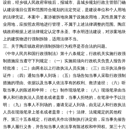
设前，经乡镇人民政府审核后，报城市、县城乡规划行政主管部门确
认建设项目位置和范围符合规划的法定凭证，是建设单位和个人用地
的法律凭证。本案中，案涉被拆地块属于设施农用地，其性质属于农
业用地，应按照农用地进行管理，不属于上述法律调整的范围。陶庄
镇政府根据上述法律规定认定李永圣、李永明违法建设，对涉案地块
上的建筑物进行强制拆除，适用法律不当。
三、关于陶庄镇政府的强制拆除行为程序是否合法的问题。
《中华人民共和国行政强制法》第十八条规定，行政机关实施行政强
制措施应当遵守下列规定：（一）实施前须向行政机关负责人报告并
经批准；（二）由两名以上行政执法人员实施；（三）出示执法身份
证件；（四）通知当事人到场；（五）当场告知当事人采取行政强制
措施的理由、依据以及当事人依法享有的权利、救济途径；（六）听
取当事人的陈述和申辩；（七）制作现场笔录；（八）现场笔录由当
事人和行政执法人员签名或者盖章，当事人拒绝的，在笔录中予以注
明；（九）当事人不到场的，邀请见证人到场，由见证人和行政执法
人员在现场笔录上签名或者盖章；（十）法律、法规规定的其他程
序。第三十五条规定，行政机关作出强制执行决定前，应当事先催告
当事人履行义务，并告知当事人依法享有陈述权和申辩权。第三十六