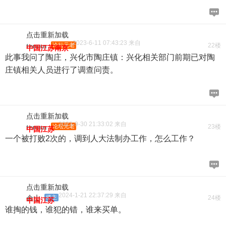
点击重新加载
2023-6-11 07:43:23 来自
tzman
论坛元老
22楼
中国江苏南京
此事我问了陶庄，兴化市陶庄镇：兴化相关部门前期已对陶
庄镇相关人员进行了调查问责。
点击重新加载
2023-9-30 21:33:02 来自
tzman
论坛元老
23楼
中国江苏
一个被打败2次的，调到人大法制办工作，怎么工作？
点击重新加载
2024-1-21 22:37:29 来自
金山
楼主
24楼
中国江苏
谁掏的钱，谁犯的错，谁来买单。