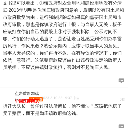
文书里可以看出，①镇政府对农业用地和建设用地没有分清
② 2013年明明是你陶庄镇政府同意的，后期以没有国土局和
市政府批复为由，进行强制拆除③如果真的需要国土局和市
政府审批，那也是你镇政府进行上报，与当事人无关，板子
应该打在你们自己的屁股上④对于强制拆除，公示时间不
够。你们的行动太迅速了，是否让老百姓感受到你们办事雷
厉风行，作风果敢？⑤公示期内，应该听取当事人的意见。
当事人无异议的，你们再拆不迟。在有异议的情况下，你们
依然一意孤行。这笔赔偿款应该由作出该行政决定的政府人
员承担，不应该由镇财政负担，否则对不起陶庄人民。
点击重新加载
2023-3-10 22:19:37 来自
tzman
论坛元老
6楼
中国江苏南京
拆迁大队长，曾任过司法所所长，他不懂法？应该把他房子
卖了赔偿，而不是陶庄镇政府掏这钱。