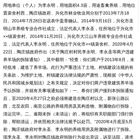
用地单位（个人）为李永明，用地面积4.3亩，用途畜禽养殖，用地位
置裴舍村西，陶庄镇政府、兴化市林业牧业局分别于2013年7月18
日、2014年7月28日在该表中盖章确认。2014年9月16日，兴化市圣
明山羊养殖专业合作社成立，法定代表人李永圣，住所地位于兴化市
××镇裴舍村。2014年11月20日，兴化市大江山羊养殖专业合作社成
立，法定代表人李永明，住所地位于兴化市××镇裴舍村。2020年4月
22日，陶庄镇政府作出《关于陶庄村村民李永明、李永圣等两户违建
养羊场的拆除通知》，其中载明：“经查：你们两户于2013年8月，未
经批准，建造了养羊场。此行为严重违法了土地、村镇建设法规的有
关条款，为维护土地、村镇建设法律法规的严肃性，现根据《中华人
民共和国城乡规划法》之有关规定，决定对你们两户违章建筑养羊场
予以拆除，并就有关事项通知如下：一、希你们两户接到本拆除通知
后，至2020年4月27日之前必须将建造在陶庄村以北，新张公路以
西，北至农田，南至公路的养殖用房及其构造物、附属物自行拆除，
清运完毕。二、逾期未拆（未清运）的，将组织有关职能部门强行拆
除，帮助清运，并依照相关法律法规予以处罚。”2020年4月底至5月
初，陶庄镇政府对李永圣、李永明的养殖用房及附属物进行了拆除。
现李永圣、李永明对陶庄镇政府拆除行为提出异议，诉至法院，请求