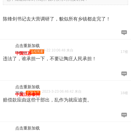
陈锋剑书记去大营调研了，貌似所有乡镇都走完了！
点击重新加载
2023-3-22 10:06:48 来自
tzman
论坛元老
17楼
中国江苏
违法了，谁承担一下，不要让陶庄人民承担！
点击重新加载
2023-3-23 06:46:42 来自
平安
金牌会员
18楼
中国江苏泰州
赔偿款应由这些干部出，乱作为就应追责。
点击重新加载