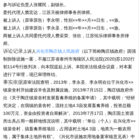
参与诉讼负责人张耀民，副镇长。
委托代理人窦宏达，江苏天棱律师事务所律师。
被上诉人（原审原告）李永明，性别××年××月××日生，××族。
被上诉人（原审原告）李永圣，性别××年××月××日生，××族。
两被上诉人共同委托代理人费采荣、张欣，江苏恒乐律师事务所律
师。
诉讼记录
上诉人
兴化市陶庄镇人民政府
（以下简称陶庄镇政府）因强
制拆除设施一案，不服江苏省泰州市海陵区人民法院(2020)苏1202行
初114号行政判决，向本院提起上诉。本院依法组成合议庭，对本案
进行了审理，现已审理终结。
事实依据
原审法院查明，2013年，李永圣、李永明在位于兴化市××
镇裴舍村开始建设羊舍及附属设施。2013年7月15日，陶庄镇政府作
出《关于陶庄镇裴舍村发展畜禽养殖的备案申请》，其中载明：“经研
究决定，在我镇的裴舍村，流转土地4.3亩发展畜禽养殖，投资总额
100万元，资金由投资者自筹解决”。2013年7月17日，陶庄国土资源
所出具占用一般耕地情况说明，其中载明：“单位（个人）在兴化市××
镇裴舍村，搞畜禽养殖项目，占用该村土地4.3亩，地类为一般农用
地，属于集体土地所有权”。《兴化市设施农用地备案审核意见表》中