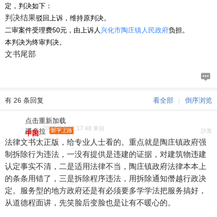
定，判决如下：
判决结果
驳回上诉，维持原判决。
二审案件受理费50元，由上诉人
兴化市陶庄镇人民政府
负担。
本判决为终审判决。
文书尾部
有 26 条回复
看全部
|
倒序浏览
点击重新加载
2023-3-9 17:17:48 来自
潘多拉
新手上路
沙发
中国
法律文书太正版，给专业人士看的。重点就是陶庄镇政府强
制拆除行为违法，一没有提供是违建的证据，对建筑物违建
认定事实不清，二是适用法律不当，陶庄镇政府法律本本上
的条条用错了，三是拆除程序违法，用拆除通知僭越行政决
定。服务型的地方政府还是有必须要多学学法把服务搞好，
从道德程面讲，先笑脸后变脸也是让有不暖心的。