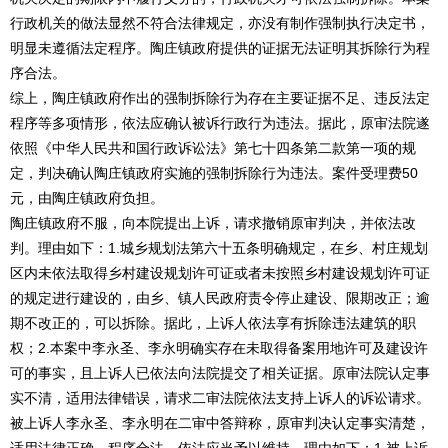
行政机关的做法显然不符合法律规定，亦没有制作强制执行决定书，
明显未遵循法定程序。陶庄镇政府提供的证据无法证明其拆除行为程
序合法。
综上，陶庄镇政府作出的强制拆除行为存在主要证据不足、违反法定
程序等多项情形，依法应确认被诉行政行为违法。据此，原审法院遂
依照《中华人民共和国行政诉讼法》第七十四条第二款第一项的规
定，判决确认陶庄镇政府实施的强制拆除行为违法。案件受理费50
元，由陶庄镇政府负担。
陶庄镇政府不服，向本院提出上诉，请求撤销原审判决，并依法改
判。理由如下：1.城乡规划法第六十五条明确规定，在乡、村庄规划
区内未依法取得乡村建设规划许可证或者未按照乡村建设规划许可证
的规定进行建设的，由乡、镇人民政府责令停止建设、限期改正；逾
期不改正的，可以拆除。据此，上诉人依法享有拆除违法建筑的职
权；2.本案中李永圣、李永明确实存在未取得备案用地许可及建设许
可的事实，且上诉人已依法向法院提交了相关证据。原审法院认定事
实不清，适用法律错误，请求二审法院依法支持上诉人的诉讼请求。
被上诉人李永圣、李永明在二审中答辩称，原审判决认定事实清楚，