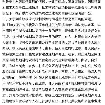
明是基于对陶庄镇政府的信赖，兴建养殖场，发展养殖业。陶庄镇政
府在未充分考虑上述情形，且未核实养殖场备案手续是否可以补办的
前提下，径行以案涉养殖场属违法建筑为由强制拆除明显不当。
二、关于陶庄镇政府的强制拆除行为适用法律是否正确的问题。
陶庄镇政府在答辩状及在原审所提供的证据清单中均认为李永圣、李
永明违反了城乡规划法第四十一条的规定，即未取得乡村建设规划许
可证。根据城乡规划法第四十一条的规定，在乡、村庄规划区内进行
乡镇企业、乡村公共设施和公益事业建设的，建设单位或者个人应当
向乡、镇人民政府提出申请，由乡、镇人民政府报城市、县人民政府
城乡规划主管部门核发乡村建设规划许可证。在乡、村庄规划区内使
用原有宅基地进行农村村民住宅建设的规划管理办法，由省、自治
区、直辖市制定。在乡、村庄规划区内进行乡镇企业、乡村公共设施
和公益事业建设以及农村村民住宅建设，不得占用农用地；确需占用
农用地的，应当依照《中华人民共和国土地管理法》有关规定办理农
用地转用审批手续后，由城市、县人民政府城乡规划主管部门核发乡
村建设规划许可证。建设单位或者个人在取得乡村建设规划许可证
后，方可办理用地审批手续。根据上述法律的规定，乡村规划许可证
是指建设单位或者个人在进行乡镇企业、乡村公共设施和公益事业建