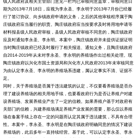
镇人民政府及相关主管部门意见一栏均已审核同意盖章，审核同意日
期为2013年7月18日，应视为李永圣、李永明于2013年7月份已经履
行了签订协议、向乡镇政府申请的义务，之后的其他审核程序属于陶
庄镇政府应当履行的职责。陶庄镇政府应当按要求及时将用地申请等
材料报县级人民政府审核，县级人民政府审核不同意的，陶庄镇政府
应及时通知李永圣、李永明。本案中，陶庄镇政府并未提供证据证明
当时陶庄镇政府已经及时履行了相关报送、通知义务，且陶庄镇政府
自2014-2019年从未对李永圣、李永明的养殖场作出过相关处理。现
陶庄镇政府以兴化市国土资源局和兴化市人民政府2013年未审核同意
为由认定李永圣、李永明的养殖场系违建，属认定事实不清、证据不
足。
同时，关于养殖场是否属于违法建筑的认定，不仅要看养殖场是否办
理了建设养殖场的相关用地手续，也要看政府行为是否让养殖户对建
设养殖场、发展养殖业产生了一定的信赖。如果养殖户基于对政府有
关部门的信赖，兴建养殖场满足养殖产业发展的需要，那么仅以养殖
场在备案手续上存在一定的问题而认定其属于违法建筑，不具有合理
性。本案中，李永圣、李永明是在陶庄镇政府明确同意的情况下建设
养殖场的，此后多年一直持续经营。基于此，可以认定李永圣、李永