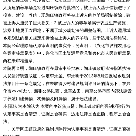
适用法律正确，程序合法，依法应当予以维持。理由如下：1.被上诉
人所建的养羊场是经过陶庄镇政府批准的，被上诉人基于信赖进行了
投资、建设、养殖，现陶庄镇政府将被上诉人的养羊场强制拆除，致
被上诉人遭受了巨大损失；2.被上诉人的养羊场属于农业生产设施，
涉案土地属于农用地，不属于城乡规划法的调整范围。上诉人适用城
乡规划法的相关规定来拆除被上诉人的养羊场，属于适用法律错误。
本院经审理除确认原审查明的事实外，另查明，《兴化市设施农用地
备案审核意见表》中，兴化市国土资源局意见和兴化市人民政府意见
两栏未审核盖章。
本院再查明，陶庄镇政府在原审中答辩称：陶庄镇政府依法指派执法
人员进行调查取证，认定李永圣、李永明于2013年8月违反城乡规划
法第四十一条之规定，在未取得乡村建设规划许可证的情况下，在兴
化市××××以北，新张公路以西，北至农田，南至公路范围内违法建设
了养殖用建筑物、构筑物及附属物，属于违法建设。
本院认为
本院认为,本案的争议焦点是：陶庄镇政府的强制拆除行为
认定事实是否清楚，证据是否确实，适用法律是否正确，程序是否合
法。
一、关于陶庄镇政府的强制拆除行为认定事实是否清楚，证据是否确