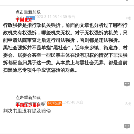
点击重新加载
2023-3-11 08:14:39 来自
金山
楼主
7楼
中国北京
行政强拆是指行政机关强拆，前面的文章也分析过了哪些行
政机关有权强拆，哪些机关无权。对于无权强拆的机关，只
能申请法院审查之后进行司法强拆，否则都是违法强拆。
黑社会强拆并不是单指“黑社会”，近年来乡镇、街道办、村
委会、居委会甚至一些民事主体在没有职权的情况下非法强
拆都应当归属于这一类。其本质上与黑社会无异。都是当前
扫黑除恶专项斗争应该惩治的对象。
点击重新加载
2023-3-11 11:45:48 来自
流水无情草自春
论坛元老
8楼
中国江苏泰州
判决书里没有提及赔偿···