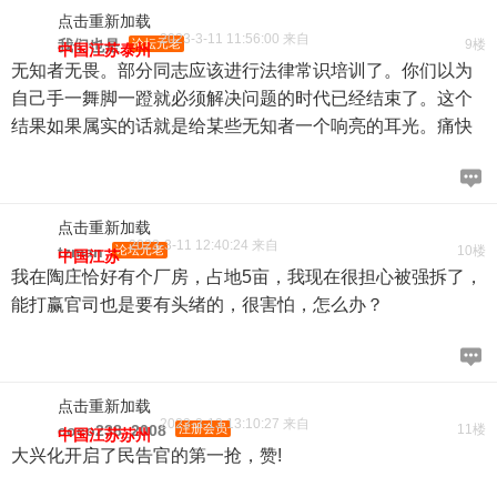
点击重新加载
2023-3-11 11:56:00 来自
我们也是
论坛元老
9楼
中国江苏泰州
无知者无畏。部分同志应该进行法律常识培训了。你们以为
自己手一舞脚一蹬就必须解决问题的时代已经结束了。这个
结果如果属实的话就是给某些无知者一个响亮的耳光。痛快
点击重新加载
2023-3-11 12:40:24 来自
tzman
论坛元老
10楼
中国江苏
我在陶庄恰好有个厂房，占地5亩，我现在很担心被强拆了，
能打赢官司也是要有头绪的，很害怕，怎么办？
点击重新加载
2023-3-13 13:10:27 来自
coco238_2008
注册会员
11楼
中国江苏苏州
大兴化开启了民告官的第一抢，赞!