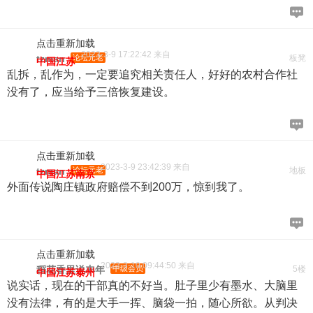
点击重新加载
2023-3-9 17:22:42 来自
tzman
论坛元老
板凳
中国江苏
乱拆，乱作为，一定要追究相关责任人，好好的农村合作社
没有了，应当给予三倍恢复建设。
点击重新加载
2023-3-9 23:42:39 来自
tzman
论坛元老
地板
中国江苏南京
外面传说陶庄镇政府赔偿不到200万，惊到我了。
点击重新加载
2023-3-10 09:44:50 来自
稻花香里说丰年
中级会员
5楼
中国江苏泰州
说实话，现在的干部真的不好当。肚子里少有墨水、大脑里
没有法律，有的是大手一挥、脑袋一拍，随心所欲。从判决