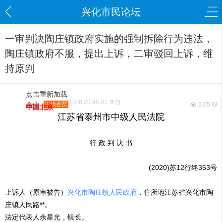
兴化市民论坛
一审判决陶庄镇政府实施的强制拆除行为违法，
陶庄镇政府不服，提出上诉，二审驳回上诉，维
持原判
点击重新加载
2023-3-8 20:45:01 来自
金山
中级会员
2.05 W
中国北京
江苏省泰州市中级人民法院
行 政 判 决 书
(2020)苏12行终353号
上诉人（原审被告）
兴化市陶庄镇人民政府
，住所地江苏省兴化市陶
庄镇人民路**。
法定代表人余星光，镇长。