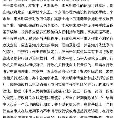
关于事实问题，本案中，从李永圣、李永明提供的证据可以看出，陶
庄镇政府此前一直帮助李永圣、李永明办理养殖设施的相关手续，李
永圣、李永明基于对政府信赖在案涉土地上兴建养殖设施用于发展养
殖产业。后陶庄镇政府认为李永圣、李永明未取得建设许可手续及备
案手续等，径行将全部养殖设施纳入强制拆除范围，事实证据不足。
关于程序问题，根据正当法律程序，行政机关对当事人作出不利的行
政决定前，应当告知其决定的事实、理由及依据，并告知其依法享有
的陈述、申辩权；作出行政决定后，应当告知其依法享有申请行政复
议或者提起行政诉讼的权利。对于重大事项，当事人要求听证的，行
政机关应当依法组织听证。行政机关行使自由裁量权的，应当在行政
决定中说明理由。本案中，陶庄镇政府仅作出了案涉拆除通知，未作
出相关行政决定，亦未告知李永圣、李永明申请复议和提起诉讼的权
利，陶庄镇政府以拆除通知为依据实施了强制拆除的行为，构成程序
违法。根据《中华人民共和国行政强制法》第三十四条、第四十四条
的规定，行政机关在认定违法建筑后，应当在限期拆除通知书中给当
事人设定一个合理的履行期限，并予以有效公告，在此基础上，当且
仅当当事人在法定期限内不申请行政复议或者提起行政诉讼，在行政
机关决定的期限内不履行义务的，行政机关才可依法强制拆除。本案